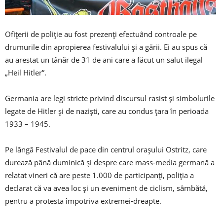
Ofițerii de poliție au fost prezenți efectuând controale pe
drumurile din apropierea festivalului și a gării. Ei au spus că
au arestat un tânăr de 31 de ani care a făcut un salut ilegal
„Heil Hitler”.
Germania are legi stricte privind discursul rasist și simbolurile
legate de Hitler și de naziști, care au condus țara în perioada
1933 – 1945.
Pe lângă Festivalul de pace din centrul orașului Ostritz, care
durează până duminică și despre care mass-media germană a
relatat vineri că are peste 1.000 de participanți, poliția a
declarat că va avea loc și un eveniment de ciclism, sâmbătă,
pentru a protesta împotriva extremei-dreapte.