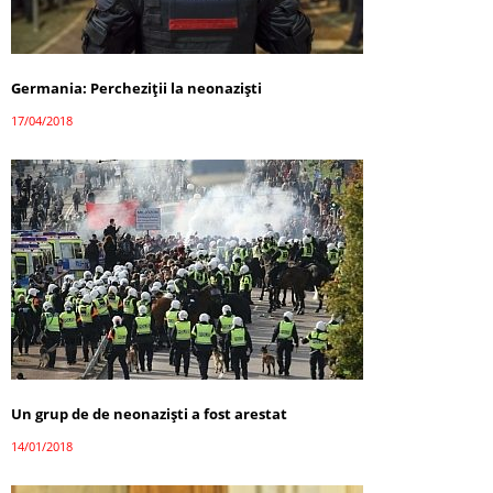
Germania: Percheziții la neonaziști
17/04/2018
Un grup de de neonaziști a fost arestat
14/01/2018