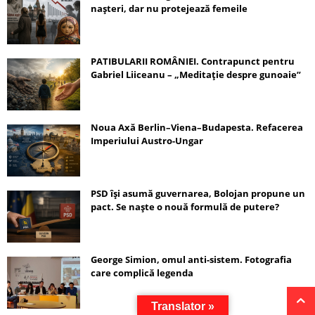
nașteri, dar nu protejează femeile
PATIBULARII ROMÂNIEI. Contrapunct pentru
Gabriel Liiceanu – „Meditație despre gunoaie”
Noua Axă Berlin–Viena–Budapesta. Refacerea
Imperiului Austro-Ungar
PSD își asumă guvernarea, Bolojan propune un
pact. Se naște o nouă formulă de putere?
George Simion, omul anti-sistem. Fotografia
care complică legenda
Translator »