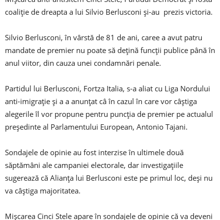
coaliție de dreapta a lui Silvio Berlusconi și-au prezis victoria.
Silvio Berlusconi, în vârstă de 81 de ani, caree a avut patru
mandate de premier nu poate să dețină funcții publice până în
anul viitor, din cauza unei condamnări penale.
Partidul lui Berlusconi, Fortza Italia, s-a aliat cu Liga Nordului
anti-imigrație și a a anunțat câ în cazul în care vor câștiga
alegerile îl vor propune pentru puncția de premier pe actualul
președinte al Parlamentului European, Antonio Tajani.
Sondajele de opinie au fost interzise în ultimele două
săptămâni ale campaniei electorale, dar investigațiile
sugerează că Alianța lui Berlusconi este pe primul loc, deși nu
va câștiga majoritatea.
Mișcarea Cinci Stele apare în sondajele de opinie că va deveni