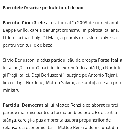
Partidele înscrise pe buletinul de vot
Partidul Cinci Stele
a fost fondat în 2009 de comedianul
Beppe Grillo, care a denunțat cronismul în politica italiană.
Liderul actual, Luigi Di Maio, a promis un sistem universal
pentru veniturile de bază.
Silvio Berlusconi a adus partidul său de dreapta
Forza Italia
în alianță cu două partide de extremă-dreaptă Liga Nordului
și Frații Italiei. Deși Berlusconi îl susține pe Antonio Tajani,
liderul Ligii Nordului, Matteo Salvini, are ambiția de a fi prim-
ministru.
Partidul Democrat
al lui Matteo Renzi a colaborat cu trei
partide mai mici pentru a forma un bloc pro-UE de centru-
stânga, care și-a pus amprenta asupra propunerilor de
relansare a economiei țării. Matteo Renzi a demisionat din