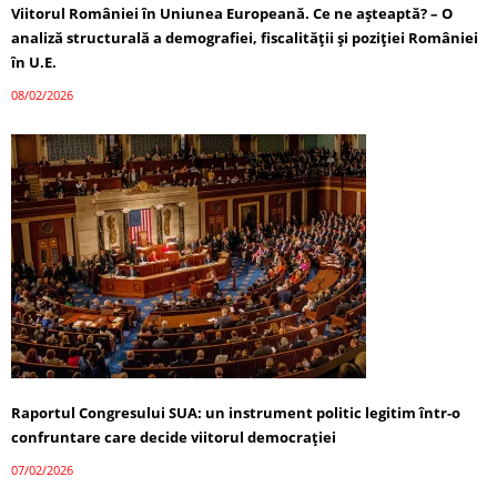
Viitorul României în Uniunea Europeană. Ce ne așteaptă? – O
analiză structurală a demografiei, fiscalității și poziției României
în U.E.
08/02/2026
Raportul Congresului SUA: un instrument politic legitim într-o
confruntare care decide viitorul democrației
07/02/2026