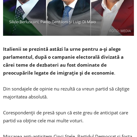
Silvio Berlusconi, Paolo Gentiloni și Luigi Di Maio
FOTO: MEDIA
Italienii se prezintă astăzi la urne pentru a-și alege
parlamentul, după o campanie electorală divizată a
cărei teme de dezbateri au fost dominate de
preocupările legate de imigrație și de economie
.
Din sondajele de opinie nu rezultă ca vreun partid să câștige
majoritatea absolută.
Corespondenții de presă spun că este greu de anticipat care
partid va obține cele mai multe voturi.
Mișcarea anti-antisitem Cinci Stele, Partidul Democrat și fosta