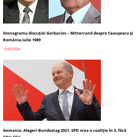
Stenograma discuției Gorbaciov – Mitterrand despre Ceaușescu și
România,iulie 1989
12/02/2024
Gemania: Alegeri Bundestag 2021. SPD vrea o coaliție în 3, fără