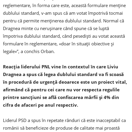
reglementare, în forma care este, această formulare menţine
dublului standard, v-am spus că am votat împotrivă tocmai
pentru că permite menţinerea dublului standard. Normal că
Dragnea minte cu neruşinare când spune că se luptă
împotriva dublului standard, când pesedişti au votat această
formulare în reglementare, «doar în situaţii obiective şi
legale»”, a conchis Orban.
Reacţia liderului PNL vine în contextul în care Liviu
Dragnea a spus că legea dublului standard va fi scoasă
în procedură de urgenţă deoarece este un proiect vital,
afirmând că pentru cei care nu vor respecta regulile
printre sancţiuni se află confiscarea mărfii şi 4% din
cifra de afaceri pe anul respectiv.
Liderul PSD a spus în repetate rânduri că este inacceptabil ca
românii să beneficieze de produse de calitate mai proastă