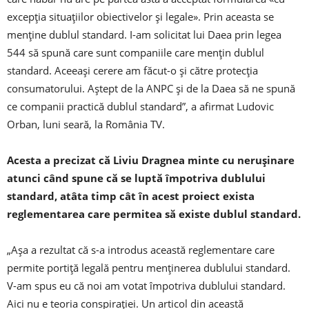
excepţia situaţiilor obiectivelor şi legale». Prin aceasta se
menţine dublul standard. I-am solicitat lui Daea prin legea
544 să spună care sunt companiile care menţin dublul
standard. Aceeaşi cerere am făcut-o şi către protecţia
consumatorului. Aştept de la ANPC şi de la Daea să ne spună
ce companii practică dublul standard”, a afirmat Ludovic
Orban, luni seară, la România TV.
Acesta a precizat că Liviu Dragnea minte cu neruşinare
atunci când spune că se luptă împotriva dublului
standard, atâta timp cât în acest proiect exista
reglementarea care permitea să existe dublul standard.
„Aşa a rezultat că s-a introdus această reglementare care
permite portiţă legală pentru menţinerea dublului standard.
V-am spus eu că noi am votat împotriva dublului standard.
Aici nu e teoria conspiraţiei. Un articol din această