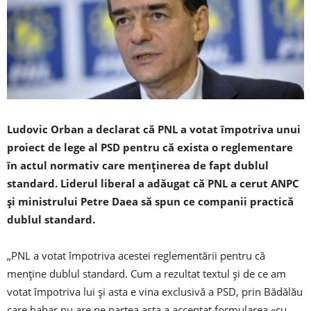
Ludovic Orban a declarat că PNL a votat împotriva unui
proiect de lege al PSD pentru că exista o reglementare
în actul normativ care menţinerea de fapt dublul
standard. Liderul liberal a adăugat că PNL a cerut ANPC
şi ministrului Petre Daea să spun ce companii practică
dublul standard.
„PNL a votat împotriva acestei reglementării pentru că
menţine dublul standard. Cum a rezultat textul şi de ce am
votat împotriva lui şi asta e vina exclusivă a PSD, prin Bădălău
care habar nu are pe partea asta a acceptat formularea «cu