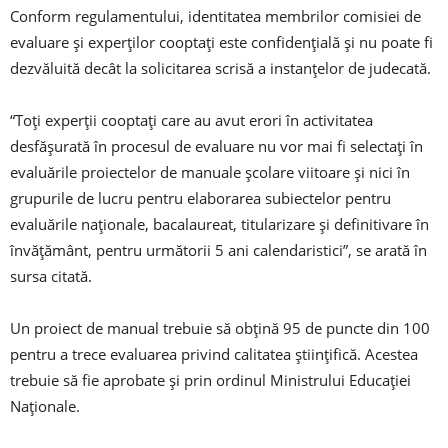
Conform regulamentului, identitatea membrilor comisiei de
evaluare şi experţilor cooptaţi este confidenţială şi nu poate fi
dezvăluită decât la solicitarea scrisă a instanţelor de judecată.
“Toţi experţii cooptaţi care au avut erori în activitatea
desfăşurată în procesul de evaluare nu vor mai fi selectaţi în
evaluările proiectelor de manuale şcolare viitoare şi nici în
grupurile de lucru pentru elaborarea subiectelor pentru
evaluările naţionale, bacalaureat, titularizare şi definitivare în
învăţământ, pentru următorii 5 ani calendaristici”, se arată în
sursa citată.
Un proiect de manual trebuie să obţină 95 de puncte din 100
pentru a trece evaluarea privind calitatea ştiinţifică. Acestea
trebuie să fie aprobate şi prin ordinul Ministrului Educaţiei
Naţionale.