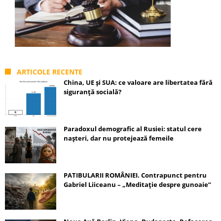
ARTICOLE RECENTE
China, UE și SUA: ce valoare are libertatea fără
siguranță socială?
Paradoxul demografic al Rusiei: statul cere
nașteri, dar nu protejează femeile
PATIBULARII ROMÂNIEI. Contrapunct pentru
Gabriel Liiceanu – „Meditație despre gunoaie”