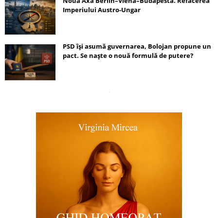
Noua Axă Berlin–Viena–Budapesta. Refacerea
Imperiului Austro-Ungar
PSD își asumă guvernarea, Bolojan propune un
pact. Se naște o nouă formulă de putere?