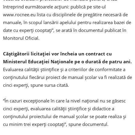
întreprind eurmătoarele acţiuni: publică pe site-ul
www.rocnee.eu lista cu disciplinele de pregătire necesară de
manuale, în scopul lansării apelului pentru realizarea bazei de
date cu experţi cooptaţi”, se arată în documentul publicat în
Monitorul Oficial.
Câştigătorii licitaţiei vor încheia un contract cu
Ministerul Educaţiei Naţionale pe o durată de patru ani.
Evaluarea calităţii ştiinţifice şi a criteriilor de conformitate a
conţinutului fiecărui proiect de manual şcolar va fi realizată de
cinci experţi, spune sursa citată.
“În cazuri excepţionale în care la nivel naţional nu se găsesc
cinci experţi, evaluarea calităţii ştiinţifice şi didactice a
conţinutului proiectului de manual şcolar se poate realiza şi
cu minim trei experţi cooptaţi”, spune documentul.