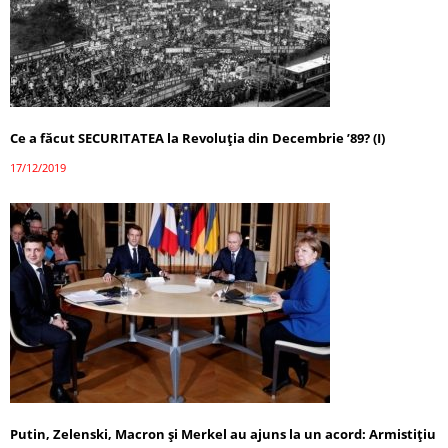
Ce a făcut SECURITATEA la Revoluția din Decembrie ’89? (I)
17/12/2019
Putin, Zelenski, Macron și Merkel au ajuns la un acord: Armistiţiu