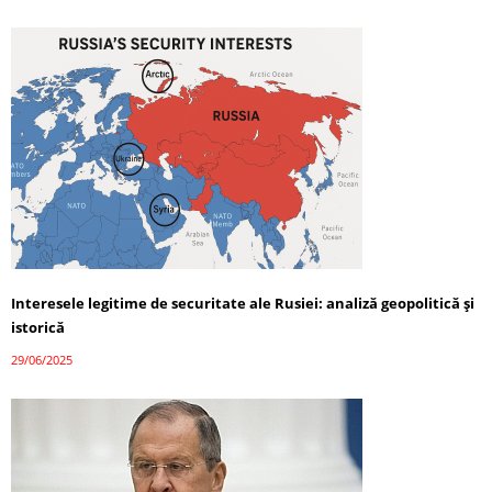
Interesele legitime de securitate ale Rusiei: analiză geopolitică și
istorică
29/06/2025