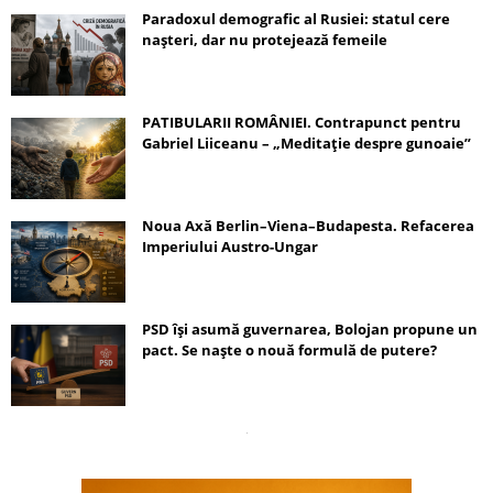
Paradoxul demografic al Rusiei: statul cere
nașteri, dar nu protejează femeile
PATIBULARII ROMÂNIEI. Contrapunct pentru
Gabriel Liiceanu – „Meditație despre gunoaie”
Noua Axă Berlin–Viena–Budapesta. Refacerea
Imperiului Austro-Ungar
PSD își asumă guvernarea, Bolojan propune un
pact. Se naște o nouă formulă de putere?