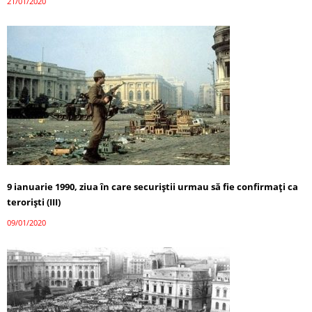
21/01/2020
9 ianuarie 1990, ziua în care securiștii urmau să fie confirmați ca
teroriști (III)
09/01/2020