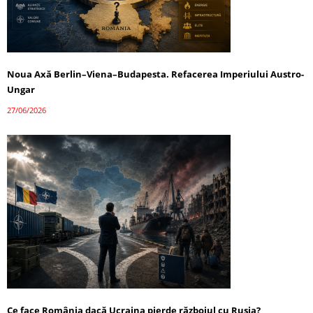
Noua Axă Berlin–Viena–Budapesta. Refacerea Imperiului Austro-
Ungar
27/06/2026
Ce face România dacă Ucraina pierde războiul cu Rusia?