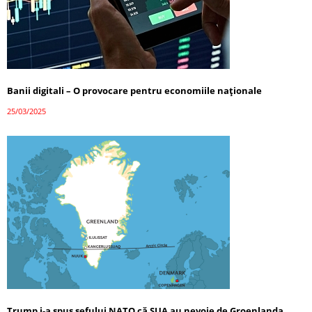
Banii digitali – O provocare pentru economiile naționale
25/03/2025
Trump i-a spus șefului NATO că SUA au nevoie de Groenlanda