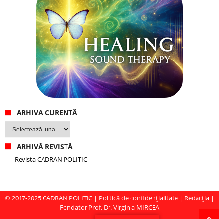
ARHIVA CURENTĂ
Arhiva
curentă
ARHIVĂ REVISTĂ
Revista CADRAN POLITIC
© 2017-2025
CADRAN POLITIC
|
Politică de confidențialitate
|
Redacția
|
Fondator Prof. Dr. Virginia MIRCEA