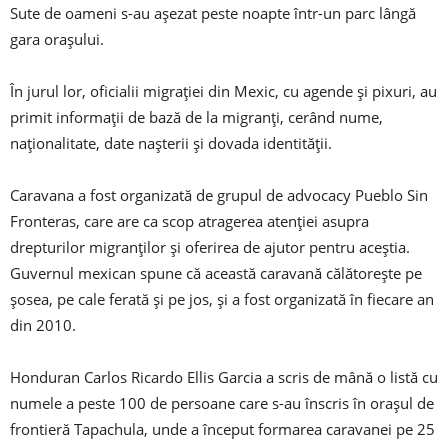
Sute de oameni s-au așezat peste noapte într-un parc lângă
gara orașului.
În jurul lor, oficialii migrației din Mexic, cu agende și pixuri, au
primit informații de bază de la migranți, cerând nume,
naționalitate, date nașterii și dovada identității.
Caravana a fost organizată de grupul de advocacy Pueblo Sin
Fronteras, care are ca scop atragerea atenției asupra
drepturilor migranților și oferirea de ajutor pentru aceștia.
Guvernul mexican spune că această caravană călătorește pe
șosea, pe cale ferată și pe jos, și a fost organizată în fiecare an
din 2010.
Honduran Carlos Ricardo Ellis Garcia a scris de mână o listă cu
numele a peste 100 de persoane care s-au înscris în orașul de
frontieră Tapachula, unde a început formarea caravanei pe 25