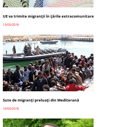
UE va trimite migranții în țările extracomunitare
13/03/2018
Sute de migranți preluați din Mediterană
10/03/2018