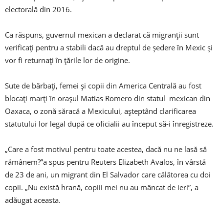
electorală din 2016.
Ca răspuns, guvernul mexican a declarat că migranții sunt
verificați pentru a stabili dacă au dreptul de ședere în Mexic și
vor fi returnați în țările lor de origine.
Sute de bărbați, femei și copii din America Centrală au fost
blocați marți în orașul Matias Romero din statul mexican din
Oaxaca, o zonă săracă a Mexicului, așteptând clarificarea
statutului lor legal după ce oficialii au început să-i înregistreze.
„Care a fost motivul pentru toate acestea, dacă nu ne lasă să
rămânem?”a spus pentru Reuters Elizabeth Avalos, în vârstă
de 23 de ani, un migrant din El Salvador care călătorea cu doi
copii. „Nu există hrană, copiii mei nu au mâncat de ieri”, a
adăugat aceasta.