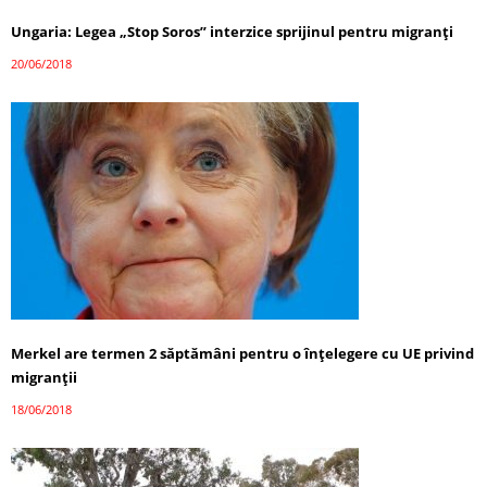
Ungaria: Legea „Stop Soros” interzice sprijinul pentru migranți
20/06/2018
Merkel are termen 2 săptămâni pentru o înțelegere cu UE privind
migranții
18/06/2018