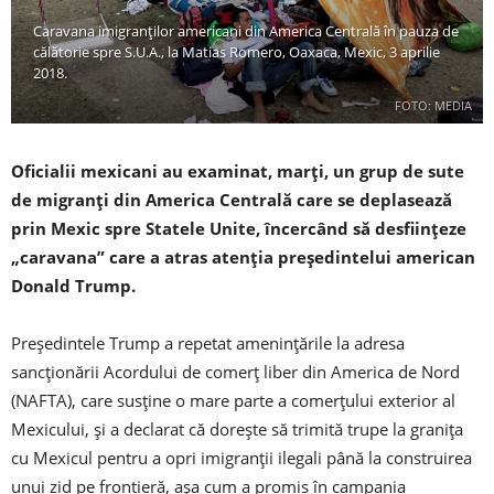
Caravana imigranților americani din America Centrală în pauza de
călătorie spre S.U.A., la Matias Romero, Oaxaca, Mexic, 3 aprilie
2018.
FOTO: MEDIA
Oficialii mexicani au examinat, marți, un grup de sute
de migranți din America Centrală care se deplasează
prin Mexic spre Statele Unite, încercând să desființeze
„caravana” care a atras atenția președintelui american
Donald Trump.
Președintele Trump a repetat amenințările la adresa
sancționării Acordului de comerț liber din America de Nord
(NAFTA), care susține o mare parte a comerțului exterior al
Mexicului, și a declarat că dorește să trimită trupe la granița
cu Mexicul pentru a opri imigranții ilegali până la construirea
unui zid pe frontieră, așa cum a promis în campania