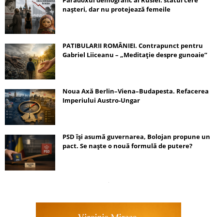
Paradoxul demografic al Rusiei: statul cere
nașteri, dar nu protejează femeile
PATIBULARII ROMÂNIEI. Contrapunct pentru
Gabriel Liiceanu – „Meditație despre gunoaie”
Noua Axă Berlin–Viena–Budapesta. Refacerea
Imperiului Austro-Ungar
PSD își asumă guvernarea, Bolojan propune un
pact. Se naște o nouă formulă de putere?