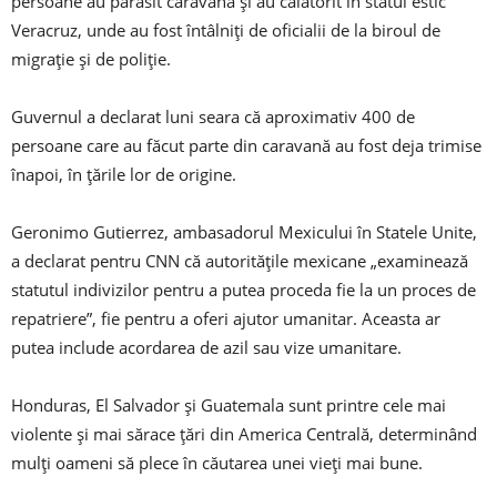
persoane au părăsit caravana și au călătorit în statul estic
Veracruz, unde au fost întâlniți de oficialii de la biroul de
migrație și de poliție.
Guvernul a declarat luni seara că aproximativ 400 de
persoane care au făcut parte din caravană au fost deja trimise
înapoi, în țările lor de origine.
Geronimo Gutierrez, ambasadorul Mexicului în Statele Unite,
a declarat pentru CNN că autoritățile mexicane „examinează
statutul indivizilor pentru a putea proceda fie la un proces de
repatriere”, fie pentru a oferi ajutor umanitar. Aceasta ar
putea include acordarea de azil sau vize umanitare.
Honduras, El Salvador și Guatemala sunt printre cele mai
violente și mai sărace țări din America Centrală, determinând
mulți oameni să plece în căutarea unei vieți mai bune.