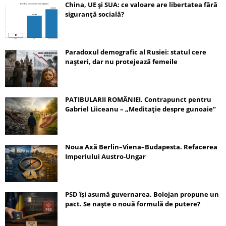
China, UE și SUA: ce valoare are libertatea fără
siguranță socială?
Paradoxul demografic al Rusiei: statul cere
nașteri, dar nu protejează femeile
PATIBULARII ROMÂNIEI. Contrapunct pentru
Gabriel Liiceanu – „Meditație despre gunoaie”
Noua Axă Berlin–Viena–Budapesta. Refacerea
Imperiului Austro-Ungar
PSD își asumă guvernarea, Bolojan propune un
pact. Se naște o nouă formulă de putere?