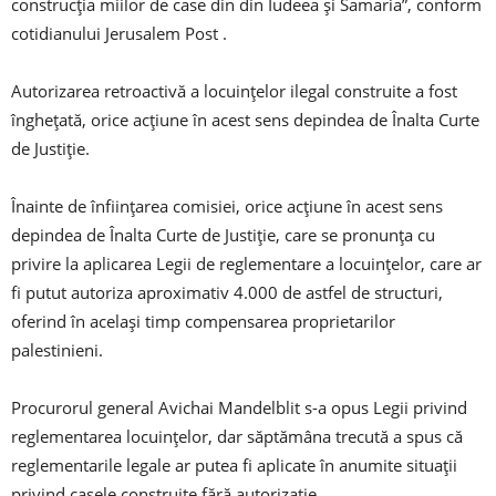
construcția miilor de case din din Iudeea și Samaria”, conform
cotidianului Jerusalem Post .
Autorizarea retroactivă a locuințelor ilegal construite a fost
înghețată, orice acțiune în acest sens depindea de Înalta Curte
de Justiție.
Înainte de înființarea comisiei, orice acțiune în acest sens
depindea de Înalta Curte de Justiție, care se pronunța cu
privire la aplicarea Legii de reglementare a locuințelor, care ar
fi putut autoriza aproximativ 4.000 de astfel de structuri,
oferind în același timp compensarea proprietarilor
palestinieni.
Procurorul general Avichai Mandelblit s-a opus Legii privind
reglementarea locuințelor, dar săptămâna trecută a spus că
reglementarile legale ar putea fi aplicate în anumite situații
privind casele construite fără autorizație.