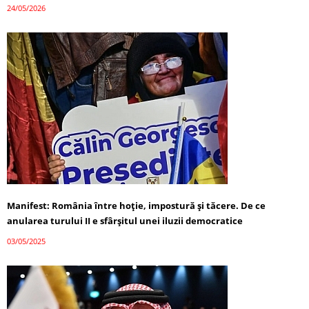
24/05/2026
Manifest: România între hoție, impostură și tăcere. De ce
anularea turului II e sfârșitul unei iluzii democratice
03/05/2025