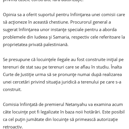
Opinia sa a oferit suportul pentru înființarea unei comisii care
să acționeze în această chestiune. Procurorul general a
sugerat înființarea unor instanțe speciale pentru a aborda
problemele din Iudeea și Samaria, respectiv cele referitoare la
proprietatea privată palestiniană.
Se presupune că locuințele ilegale au fost construite inițial pe
terenuri de stat sau pe terenuri care se aflau în studiu. Înalta
Curte de Justiție urma să se pronunțe numai după realizarea
unei cercetări privind situația juridică a terenului pe care s-a
construit.
Comisia înființată de premierul Netanyahu va examina acum
câte locuințe pot fi legalizate în baza noii hotărâri. Este posibil
ca cel puțin jumătate din locuințe să primească autorizație
retroactiv.