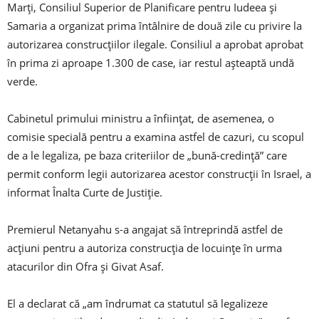
Marți, Consiliul Superior de Planificare pentru Iudeea și
Samaria a organizat prima întâlnire de două zile cu privire la
autorizarea construcțiilor ilegale. Consiliul a aprobat aprobat
în prima zi aproape 1.300 de case, iar restul așteaptă undă
verde.
Cabinetul primului ministru a înființat, de asemenea, o
comisie specială pentru a examina astfel de cazuri, cu scopul
de a le legaliza, pe baza criteriilor de „bună-credință” care
permit conform legii autorizarea acestor construcții în Israel, a
informat Înalta Curte de Justiție.
Premierul Netanyahu s-a angajat să întreprindă astfel de
acțiuni pentru a autoriza construcția de locuințe în urma
atacurilor din Ofra și Givat Asaf.
El a declarat că „am îndrumat ca statutul să legalizeze