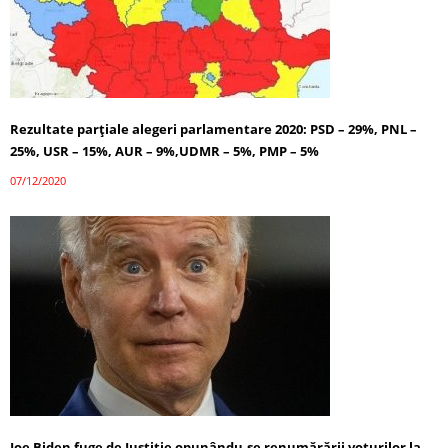
Rezultate parțiale alegeri parlamentare 2020: PSD – 29%, PNL –
25%, USR – 15%, AUR – 9%,UDMR – 5%, PMP – 5%
07/12/2020
Joe Biden fuge de Justiție opunându-se renumărării voturilor la