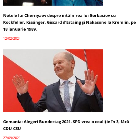
Notele lui Chernyaev despre întâlnirea lui Gorbaciov cu
Rockfeller, Kissinger, Giscard d’Estaing și Nakasone la Kremlin, pe
18 ianuarie 1989.
12/02/2024
Gemania: Alegeri Bundestag 2021. SPD vrea o coaliție în 3, fără
CDU-CSU
27/09/2021