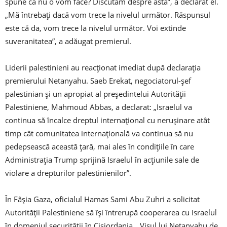
spune că nu o vom face? Discutăm despre asta”, a declarat el.
„Mă întrebaţi dacă vom trece la nivelul următor. Răspunsul
este că da, vom trece la nivelul următor. Voi extinde
suveranitatea”, a adăugat premierul.
Liderii palestinieni au reacţionat imediat după declaraţia
premierului Netanyahu. Saeb Erekat, negociatorul-şef
palestinian şi un apropiat al preşedintelui Autorităţii
Palestiniene, Mahmoud Abbas, a declarat: „Israelul va
continua să încalce dreptul internaţional cu neruşinare atât
timp cât comunitatea internaţională va continua să nu
pedepsească această ţară, mai ales în condiţiile în care
Administraţia Trump sprijină Israelul în acţiunile sale de
violare a drepturilor palestinienilor”.
În Fâşia Gaza, oficialul Hamas Sami Abu Zuhri a solicitat
Autorităţii Palestiniene să îşi întrerupă cooperarea cu Israelul
în domeniul securităţii în Cisiordania. „Visul lui Netanyahu de