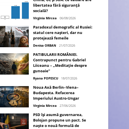
libertatea fără siguranță
socială?
Virginia Mircea
06/08/2026
Paradoxul demografic al Rusiei:
statul cere nașteri, dar nu
protejează femeile
Denisa ORBAN
21/07/2026
PATIBULARII ROMÂNIEI.
Contrapunct pentru Gabriel
Liiceanu – „Meditație despre
gunoaie”
Ryana POPESCU
18/07/2026
Noua Axă Berlin–Viena–
Budapesta. Refacerea
Imperiului Austro-Ungar
Virginia Mircea
27/06/2026
PSD își asumă guvernarea,
Bolojan propune un pact. Se
naște o nouă formulă de