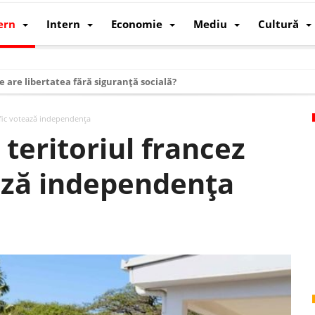
ern
Intern
Economie
Mediu
Cultură
e are libertatea fără siguranță socială?
i mizele din spatele interimatului
ific votează independența
 cum au devenit cea mai mare economie a lumii
teritoriul francez
: cum a devenit atelierul lumii și rivalul economic al SUA
ează independența
: de ce rezistă?
 care revine: o realitate pe care România o simte, nu o spune
ea Europeană. Ce ne așteaptă? – O analiză structurală a demografiei, fi
 supraviețui ca țară
oparticule
p AI pentru a înlocui Nvidia