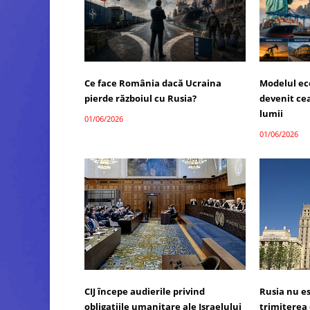
Ce face România dacă Ucraina
Modelul ec
pierde războiul cu Rusia?
devenit ce
lumii
01/06/2026
01/06/2026
CIJ începe audierile privind
Rusia nu e
obligațiile umanitare ale Israelului
trimiterea