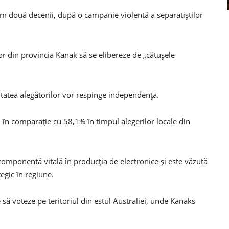
cum două decenii, după o campanie violentă a separatiștilor
r din provincia Kanak să se elibereze de „cătușele
tatea alegătorilor vor respinge independența.
 în comparație cu 58,1% în timpul alegerilor locale din
omponentă vitală în producția de electronice și este văzută
egic în regiune.
să voteze pe teritoriul din estul Australiei, unde Kanaks