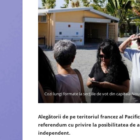
Cozi lungi formate la secțiile de vot din capitala N
Alegătorii de pe teritoriul francez al Pacif
referendum cu privire la posibilitatea de 
independent.