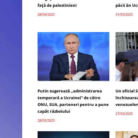
față de palestinieni
păcii ăn U
28/04/2025
31/03/2025
Putin sugerează „administrarea
Un oficial 
temporară a Ucrainei” de către
închisoare
ONU, SUA, parteneri pentru a pune
venezuelen
capăt războiului
27/03/2025
28/03/2025