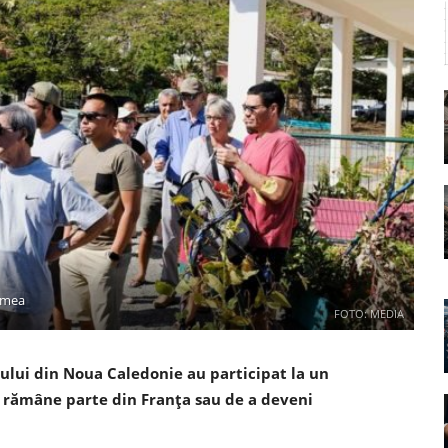
oumea
FOTO: MEDIA
icului din Noua Caledonie au participat la un
a rămâne parte din Franța sau de a deveni