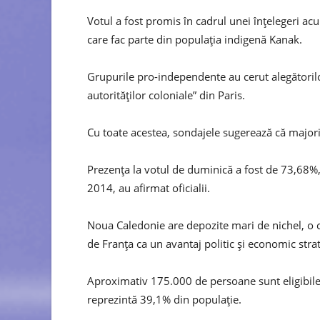
Votul a fost promis în cadrul unei înțelegeri a
care fac parte din populația indigenă Kanak.
Grupurile pro-independente au cerut alegătorilo
autorităților coloniale” din Paris.
Cu toate acestea, sondajele sugerează că majori
Prezența la votul de duminică a fost de 73,68%,
2014, au afirmat oficialii.
Noua Caledonie are depozite mari de nichel, o c
de Franța ca un avantaj politic și economic strat
Aproximativ 175.000 de persoane sunt eligibile 
reprezintă 39,1% din populație.