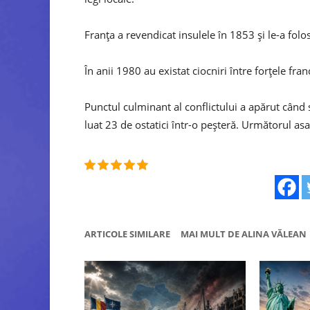
Franța a revendicat insulele în 1853 și le-a folo
În anii 1980 au existat ciocniri între forțele fran
Punctul culminant al conflictului a apărut când 
luat 23 de ostatici într-o peșteră. Următorul asal
ARTICOLE SIMILARE
MAI MULT DE ALINA VĂLEAN