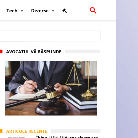
Tech
Diverse
AVOCATUL VĂ RĂSPUNDE
scalității și poziției României în U.E.
ARTICOLE RECENTE
China, UE și SUA: ce valoare are