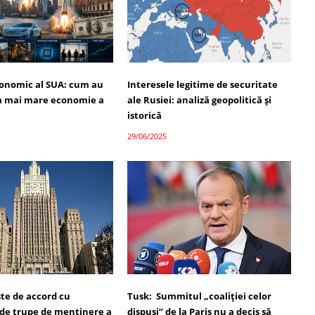
onomic al SUA: cum au
Interesele legitime de securitate
a mai mare economie a
ale Rusiei: analiză geopolitică și
istorică
29/06/2025
ste de accord cu
Tusk: Summitul „coaliției celor
 de trupe de menținere a
dispuși” de la Paris nu a decis să