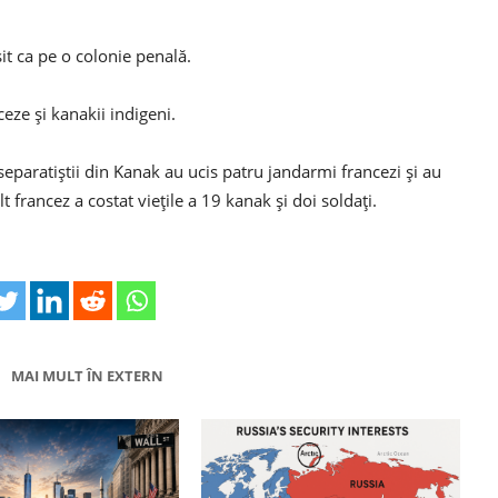
sit ca pe o colonie penală.
ceze și kanakii indigeni.
separatiștii din Kanak au ucis patru jandarmi francezi și au
t francez a costat viețile a 19 kanak și doi soldați.
MAI MULT ÎN EXTERN