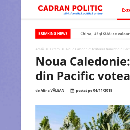
Ext
BREAKING NEWS
China, UE și SUA: ce valoar
Criza politică prelungită ș
Acasă
Extern
Noua Caledonie: teritoriul francez din Pac
Modelul economic al SUA:
Noua Caledonie: 
Modelul economic al Chinei
din Pacific vot
Modelul economic al Rusiei
Occidentul obosit și Estul
de
Alina VĂLEAN
postat pe
04/11/2018
Viitorul României în Uniun
România – ROExit pentru a
Controlul minții prin nan
Huawei dezvoltă un nou ci