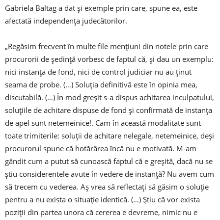
Gabriela Baltag a dat şi exemple prin care, spune ea, este
afectată independenţa judecătorilor.
„Regăsim frecvent în multe file menţiuni din notele prin care
procurorii de şedinţă vorbesc de faptul că, şi dau un exemplu:
nici instanţa de fond, nici de control judiciar nu au ţinut
seama de probe. (…) Soluţia definitivă este în opinia mea,
discutabilă. (…) În mod greşit s-a dispus achitarea inculpatului,
soluţiile de achitare dispuse de fond şi confirmată de instanţa
de apel sunt netemeinice!. Cam în această modalitate sunt
toate trimiterile: soluţii de achitare nelegale, netemeinice, deşi
procurorul spune că hotărârea încă nu e motivată. M-am
gândit cum a putut să cunoască faptul că e greşită, dacă nu se
ştiu considerentele avute în vedere de instanţă? Nu avem cum
să trecem cu vederea. Aş vrea să reflectaţi să găsim o soluţie
pentru a nu exista o situaţie identică. (…) Ştiu că vor exista
poziţii din partea unora că cererea e devreme, nimic nu e