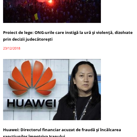
Proiect de lege: ONG-urile care instigă la ură și violenţă, dizolvate
prin decizii judecătoreşti
23/12/2018
Huawei: Directorul financiar acuzat de fraudă şi încălcarea
sancţiunilor împotriva Iranului