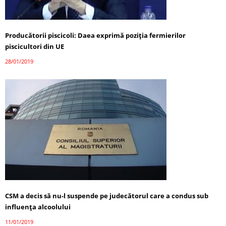
Producătorii piscicoli: Daea exprimă poziţia fermierilor
piscicultori din UE
28/01/2019
CSM a decis să nu-l suspende pe judecătorul care a condus sub
influența alcoolului
11/01/2019