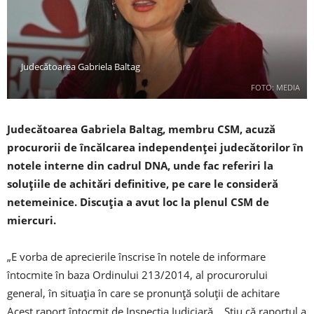
Judecătoarea Gabriela Baltag
FOTO: MEDIA
Judecătoarea Gabriela Baltag, membru CSM, acuză
procurorii de încălcarea independenţei judecătorilor în
notele interne din cadrul DNA, unde fac referiri la
soluţiile de achitări definitive, pe care le consideră
netemeinice. Discuţia a avut loc la plenul CSM de
miercuri.
„E vorba de aprecierile înscrise în notele de informare
întocmite în baza Ordinului 213/2014, al procurorului
general, în situaţia în care se pronunţă soluţii de achitare
Acest raport întocmit de Inspecţia Judiciară… Ştiu că raportul a