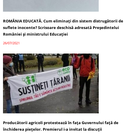
ROMÂNIA EDUCATĂ. Cum eliminați din sistem distrugătorii de
suflete inocente? Scrisoare deschisă adresată Președintelui
României și ministrului Educației
26/07/2021
Producătorii agricoli protestează în fața Guvernului față de
închiderea piețelor. Premierul i-a invitat la discuții