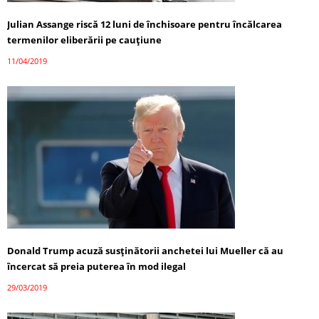
Julian Assange riscă 12 luni de închisoare pentru încălcarea
termenilor eliberării pe cauţiune
11/04/2019
Donald Trump acuză susţinătorii anchetei lui Mueller că au
încercat să preia puterea în mod ilegal
29/03/2019