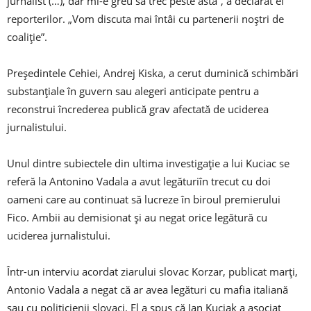
jurnalist (…), dar mi-e greu să trec peste asta”, a declarat el
reporterilor. „Vom discuta mai întâi cu partenerii noștri de
coaliție”.
Președintele Cehiei, Andrej Kiska, a cerut duminică schimbări
substanțiale în guvern sau alegeri anticipate pentru a
reconstrui încrederea publică grav afectată de uciderea
jurnalistului.
Unul dintre subiectele din ultima investigație a lui Kuciac se
referă la Antonino Vadala a avut legăturiîn trecut cu doi
oameni care au continuat să lucreze în biroul premierului
Fico. Ambii au demisionat și au negat orice legătură cu
uciderea jurnalistului.
Într-un interviu acordat ziarului slovac Korzar, publicat marți,
Antonio Vadala a negat că ar avea legături cu mafia italiană
sau cu politicienii slovaci. El a spus că Jan Kuciak a asociat