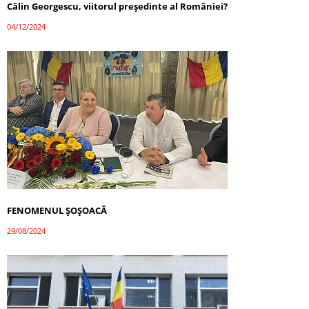
Călin Georgescu, viitorul președinte al României?
04/12/2024
FENOMENUL ȘOȘOACĂ
29/08/2024