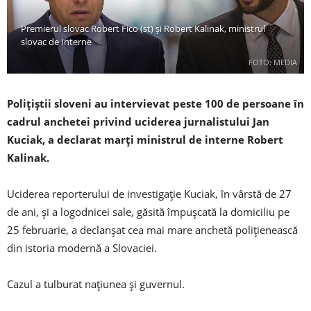
Premierul slovac Robert Fico (st) și Robert Kalinak, ministrul
slovac de Interne
FOTO: MEDIA
Polițiștii sloveni au intervievat peste 100 de persoane în
cadrul anchetei privind uciderea jurnalistului Jan
Kuciak, a declarat marți ministrul de interne Robert
Kalinak.
Uciderea reporterului de investigație Kuciak, în vârstă de 27
de ani, și a logodnicei sale, găsită împușcată la domiciliu pe
25 februarie, a declanșat cea mai mare anchetă polițienească
din istoria modernă a Slovaciei.
Cazul a tulburat națiunea și guvernul.