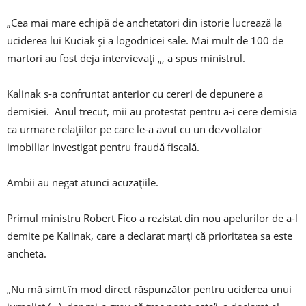
„Cea mai mare echipă de anchetatori din istorie lucrează la
uciderea lui Kuciak și a logodnicei sale. Mai mult de 100 de
martori au fost deja intervievați „, a spus ministrul.
Kalinak s-a confruntat anterior cu cereri de depunere a
demisiei. Anul trecut, mii au protestat pentru a-i cere demisia
ca urmare relațiilor pe care le-a avut cu un dezvoltator
imobiliar investigat pentru fraudă fiscală.
Ambii au negat atunci acuzațiile.
Primul ministru Robert Fico a rezistat din nou apelurilor de a-l
demite pe Kalinak, care a declarat marți că prioritatea sa este
ancheta.
„Nu mă simt în mod direct răspunzător pentru uciderea unui