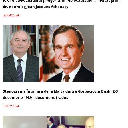
ICR Tel Aviv: „Israelul și Algoritmul Holocaustului”, invitat prof.
dr. neurolog Jean Jacques Askenasy
08/04/2024
Stenograma Întâlnirii de la Malta dintre Gorbaciov și Bush, 2-3
decembrie 1989 – document tradus
13/02/2024