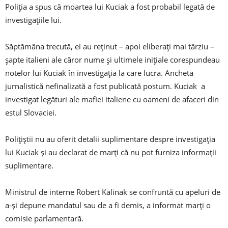
Poliția a spus că moartea lui Kuciak a fost probabil legată de
investigațiile lui.
Săptămâna trecută, ei au reținut – apoi eliberați mai târziu –
șapte italieni ale căror nume și ultimele inițiale corespundeau
notelor lui Kuciak în investigația la care lucra. Ancheta
jurnalistică nefinalizată a fost publicată postum. Kuciak a
investigat legături ale mafiei italiene cu oameni de afaceri din
estul Slovaciei.
Polițiștii nu au oferit detalii suplimentare despre investigația
lui Kuciak și au declarat de marți că nu pot furniza informații
suplimentare.
Ministrul de interne Robert Kalinak se confruntă cu apeluri de
a-și depune mandatul sau de a fi demis, a informat marți o
comisie parlamentară.