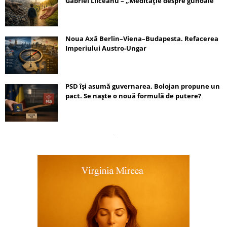
Gabriel Liiceanu – „Meditație despre gunoaie”
Noua Axă Berlin–Viena–Budapesta. Refacerea
Imperiului Austro-Ungar
PSD își asumă guvernarea, Bolojan propune un
pact. Se naște o nouă formulă de putere?