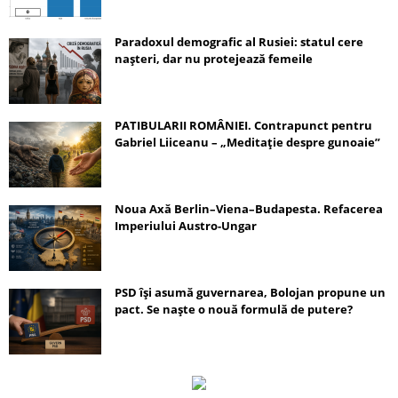
Paradoxul demografic al Rusiei: statul cere
nașteri, dar nu protejează femeile
PATIBULARII ROMÂNIEI. Contrapunct pentru
Gabriel Liiceanu – „Meditație despre gunoaie”
Noua Axă Berlin–Viena–Budapesta. Refacerea
Imperiului Austro-Ungar
PSD își asumă guvernarea, Bolojan propune un
pact. Se naște o nouă formulă de putere?