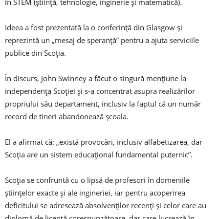
în STEM (știință, tehnologie, inginerie și matematică).
Ideea a fost prezentată la o conferință din Glasgow și
reprezintă un „mesaj de speranță” pentru a ajuta serviciile
publice din Scoția.
În discurs, John Swinney a făcut o singură mențiune la
independența Scoției și s-a concentrat asupra realizărilor
propriului său departament, inclusiv la faptul că un număr
record de tineri abandonează școala.
El a afirmat că: „există provocări, inclusiv alfabetizarea, dar
Scoția are un sistem educațional fundamental puternic”.
Scoția se confruntă cu o lipsă de profesori în domeniile
științelor exacte și ale ingineriei, iar pentru acoperirea
deficitului se adresează absolvenților recenți și celor care au
diplomă de licență corespunzătoare, dar care lucrează în