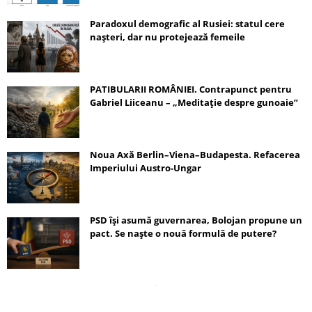
Paradoxul demografic al Rusiei: statul cere
nașteri, dar nu protejează femeile
PATIBULARII ROMÂNIEI. Contrapunct pentru
Gabriel Liiceanu – „Meditație despre gunoaie”
Noua Axă Berlin–Viena–Budapesta. Refacerea
Imperiului Austro-Ungar
PSD își asumă guvernarea, Bolojan propune un
pact. Se naște o nouă formulă de putere?