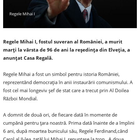
Regele Mihai I
Regele Mihai I, fostul suveran al României, a murit
marți la vârsta de 96 de ani la reședința din Elveția, a
anunțat Casa Regală.
Regele Mihai a fost un simbol pentru istoria României,
reprezentând democraţia în anii instaurării comunismului. A
fost cel mai longeviv şef de stat care a trecut prin Al Doilea
Război Mondial.
A domnit de două ori, de fiecare dată în momente de
cumpănă pentru ţara noastră. Prima dată înainte de a împlini
6 ani, după moartea bunicului său, Regele Ferdinand,când
Carol al II-lea, tatăl lui Mihai I, renunţase la tron. A doua