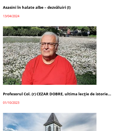
Asasini în halate albe – dezvăluiri (I)
13/04/2024
Profesorul Col. (r) CEZAR DOBRE, ultima lecţie de istorie…
01/10/2023