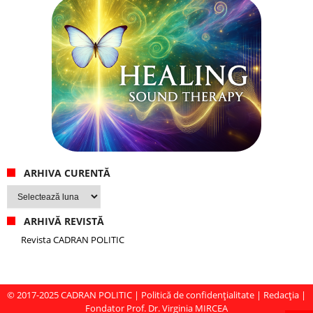
ARHIVA CURENTĂ
Arhiva
curentă
ARHIVĂ REVISTĂ
Revista CADRAN POLITIC
© 2017-2025
CADRAN POLITIC
|
Politică de confidențialitate
|
Redacția
|
Fondator Prof. Dr. Virginia MIRCEA