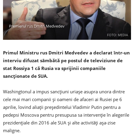
Premierul rus Dmitri Medvedev
FOTO: MEDIA
Primul Ministru rus Dmitri Medvedev a declarat într-un
interviu difuzat sâmbătă pe postul de televiziune de
stat Rossiya 1 că Rusia va sprijinii companiile
sancționate de SUA.
Washingtonul a impus sancțiuni uriașe asupra unora dintre
cele mai mari companii și oameni de afaceri ai Rusiei pe 6
aprilie, lovind aliații președintelui Vladimir Putin pentru a
pedepsi Moscova pentru presupusa sa intervenție în alegerile
prezidențiale din 2016 ale SUA și alte activități așa-zise
maligne.