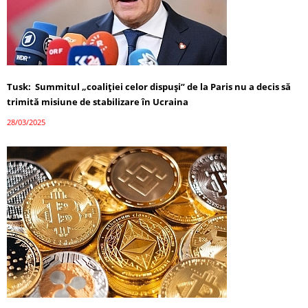
Tusk: Summitul „coaliției celor dispuși” de la Paris nu a decis să
trimită misiune de stabilizare în Ucraina
28/03/2025