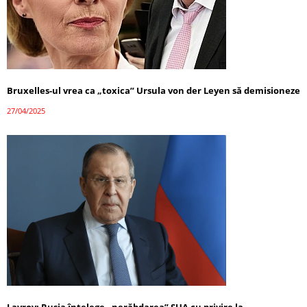
Bruxelles-ul vrea ca „toxica” Ursula von der Leyen să demisioneze
27/04/2025
Lavrov: Rusia înțelege „nerăbdarea” SUA cu privire la