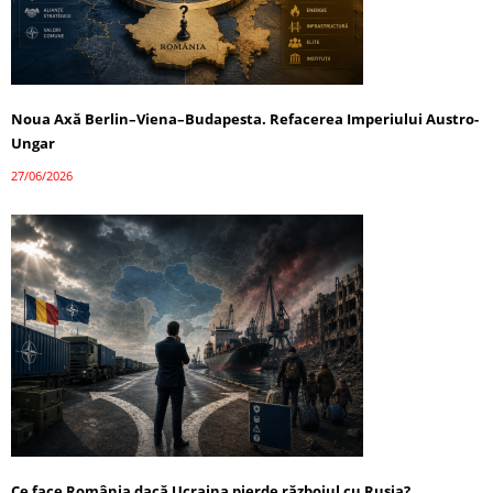
Noua Axă Berlin–Viena–Budapesta. Refacerea Imperiului Austro-
Ungar
27/06/2026
Ce face România dacă Ucraina pierde războiul cu Rusia?