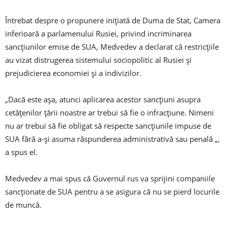
Întrebat despre o propunere inițiată de Duma de Stat, Camera
inferioară a parlamenului Rusiei, privind incriminarea
sancțiunilor emise de SUA, Medvedev a declarat că restricțiile
au vizat distrugerea sistemului sociopolitic al Rusiei și
prejudicierea economiei și a indivizilor.
„Dacă este așa, atunci aplicarea acestor sancțiuni asupra
cetățenilor țării noastre ar trebui să fie o infracțiune. Nimeni
nu ar trebui să fie obligat să respecte sancțiunile impuse de
SUA fără a-și asuma răspunderea administrativă sau penală „,
a spus el.
Medvedev a mai spus că Guvernul rus va sprijini companiile
sancționate de SUA pentru a se asigura că nu se pierd locurile
de muncă.