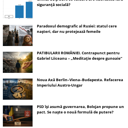
siguranță socială?
Paradoxul demografic al Rusiei: statul cere
nașteri, dar nu protejează femeile
PATIBULARII ROMÂNIEI. Contrapunct pentru
Gabriel Liiceanu – „Meditație despre gunoaie”
Noua Axă Berlin–Viena–Budapesta. Refacerea
Imperiului Austro-Ungar
PSD își asumă guvernarea, Bolojan propune un
pact. Se naște o nouă formulă de putere?