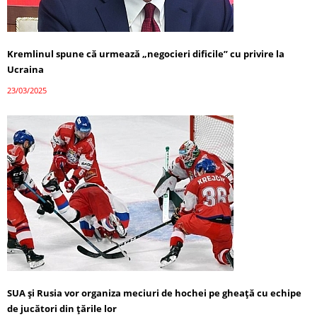
Kremlinul spune că urmează „negocieri dificile” cu privire la
Ucraina
23/03/2025
SUA și Rusia vor organiza meciuri de hochei pe gheață cu echipe
de jucători din țările lor