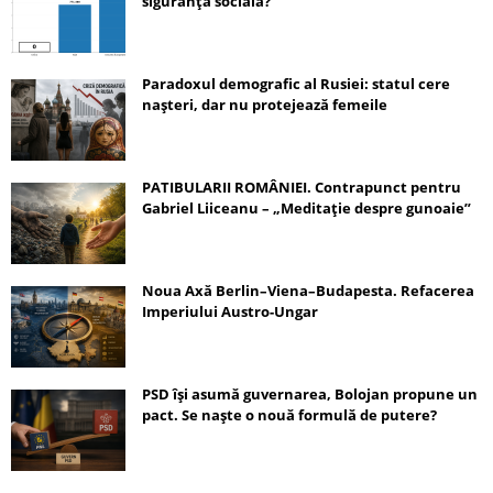
siguranță socială?
Paradoxul demografic al Rusiei: statul cere
nașteri, dar nu protejează femeile
PATIBULARII ROMÂNIEI. Contrapunct pentru
Gabriel Liiceanu – „Meditație despre gunoaie”
Noua Axă Berlin–Viena–Budapesta. Refacerea
Imperiului Austro-Ungar
PSD își asumă guvernarea, Bolojan propune un
pact. Se naște o nouă formulă de putere?