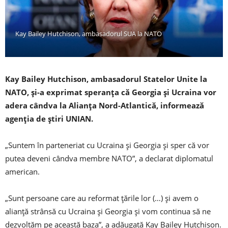
Kay Bailey Hutchison, ambasadorul SUA la NATO
Kay Bailey Hutchison, ambasadorul Statelor Unite la
NATO, şi-a exprimat speranţa că Georgia şi Ucraina vor
adera cândva la Alianţa Nord-Atlantică, informează
agenţia de ştiri UNIAN.
„Suntem în parteneriat cu Ucraina şi Georgia şi sper că vor
putea deveni cândva membre NATO”, a declarat diplomatul
american.
„Sunt persoane care au reformat ţările lor (…) şi avem o
alianţă strânsă cu Ucraina şi Georgia şi vom continua să ne
dezvoltăm pe această baza”, a adăugată Kay Bailey Hutchison.