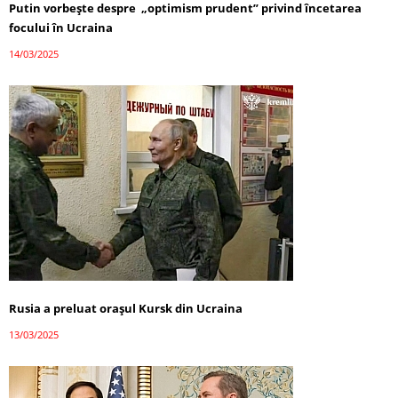
Putin vorbește despre „optimism prudent” privind încetarea
focului în Ucraina
14/03/2025
Rusia a preluat orașul Kursk din Ucraina
13/03/2025