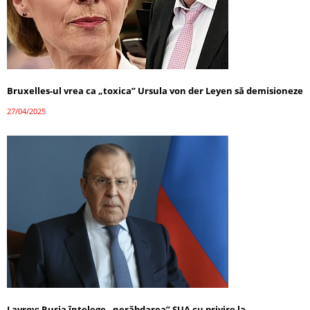
Bruxelles-ul vrea ca „toxica” Ursula von der Leyen să demisioneze
27/04/2025
Lavrov: Rusia înțelege „nerăbdarea” SUA cu privire la