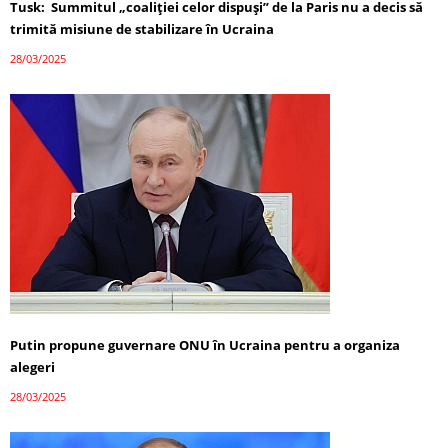
Tusk: Summitul „coaliției celor dispuși” de la Paris nu a decis să
trimită misiune de stabilizare în Ucraina
28/03/2025
Putin propune guvernare ONU în Ucraina pentru a organiza
alegeri
28/03/2025