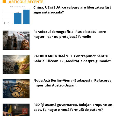
ARTICOLE RECENTE
China, UE și SUA: ce valoare are libertatea fără
siguranță socială?
Paradoxul demografic al Rusiei: statul cere
nașteri, dar nu protejează femeile
PATIBULARII ROMÂNIEI. Contrapunct pentru
Gabriel Liiceanu – „Meditație despre gunoaie”
Noua Axă Berlin–Viena–Budapesta. Refacerea
Imperiului Austro-Ungar
PSD își asumă guvernarea, Bolojan propune un
pact. Se naște o nouă formulă de putere?