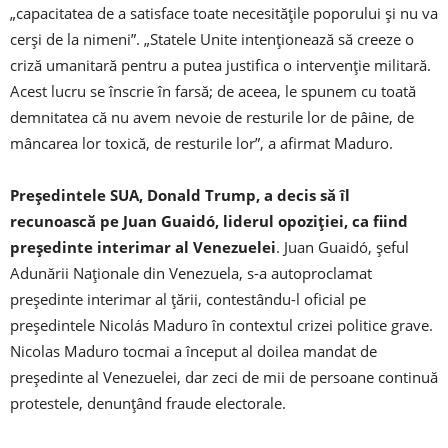
„capacitatea de a satisface toate necesităţile poporului şi nu va
cerşi de la nimeni”. „Statele Unite intenţionează să creeze o
criză umanitară pentru a putea justifica o intervenţie militară.
Acest lucru se înscrie în farsă; de aceea, le spunem cu toată
demnitatea că nu avem nevoie de resturile lor de pâine, de
mâncarea lor toxică, de resturile lor”, a afirmat Maduro.
Preşedintele SUA, Donald Trump, a decis să îl
recunoască pe Juan Guaidó, liderul opoziţiei, ca fiind
preşedinte interimar al Venezuelei
. Juan Guaidó, şeful
Adunării Naţionale din Venezuela, s-a autoproclamat
preşedinte interimar al ţării, contestându-l oficial pe
preşedintele Nicolás Maduro în contextul crizei politice grave.
Nicolas Maduro tocmai a început al doilea mandat de
preşedinte al Venezuelei, dar zeci de mii de persoane continuă
protestele, denunţând fraude electorale.