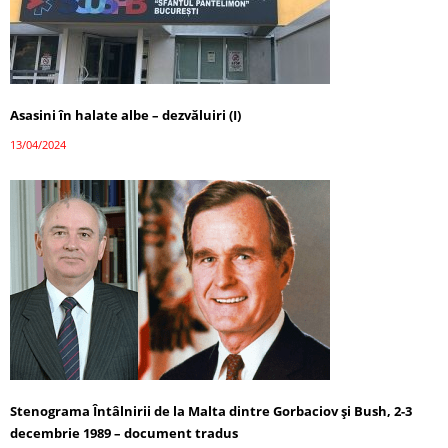
Asasini în halate albe – dezvăluiri (I)
13/04/2024
Stenograma Întâlnirii de la Malta dintre Gorbaciov și Bush, 2-3
decembrie 1989 – document tradus