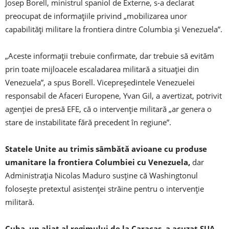
Josep Borell, ministrul spaniol de Externe, s-a declarat
preocupat de informaţiile privind „mobilizarea unor
capabilităţi militare la frontiera dintre Columbia şi Venezuela”.
„Aceste informaţii trebuie confirmate, dar trebuie să evităm
prin toate mijloacele escaladarea militară a situaţiei din
Venezuela”, a spus Borell. Vicepreşedintele Venezuelei
responsabil de Afaceri Europene, Yvan Gil, a avertizat, potrivit
agenţiei de presă EFE, că o intervenţie militară „ar genera o
stare de instabilitate fără precedent în regiune”.
Statele Unite au trimis sâmbătă avioane cu produse
umanitare la frontiera Columbiei cu Venezuela,
dar
Administraţia Nicolas Maduro susţine că Washingtonul
foloseşte pretextul asistenţei străine pentru o intervenţie
militară.
Cuba, un aliat al regimului de la Caracas, a acuzat SUA