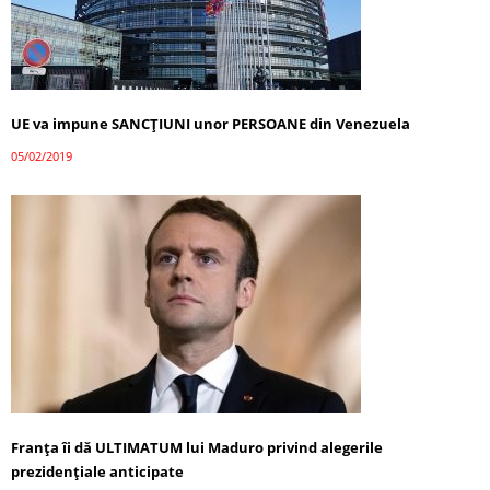
UE va impune SANCȚIUNI unor PERSOANE din Venezuela
05/02/2019
Franța îi dă ULTIMATUM lui Maduro privind alegerile
prezidenţiale anticipate