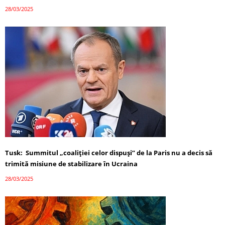
28/03/2025
Tusk: Summitul „coaliției celor dispuși” de la Paris nu a decis să
trimită misiune de stabilizare în Ucraina
28/03/2025