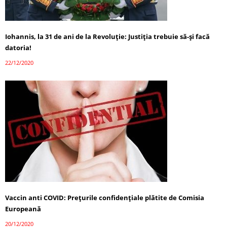
Iohannis, la 31 de ani de la Revoluție: Justiția trebuie să-și facă
datoria!
22/12/2020
Vaccin anti COVID: Preţurile confidenţiale plătite de Comisia
Europeană
20/12/2020