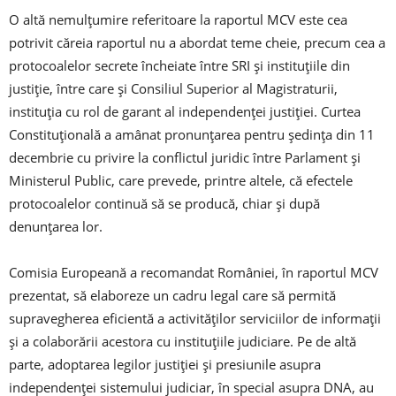
O altă nemulţumire referitoare la raportul MCV este cea
potrivit căreia raportul nu a abordat teme cheie, precum cea a
protocoalelor secrete încheiate între SRI şi instituţiile din
justiţie, între care şi Consiliul Superior al Magistraturii,
instituţia cu rol de garant al independenţei justiţiei. Curtea
Constituţională a amânat pronunţarea pentru şedinţa din 11
decembrie cu privire la conflictul juridic între Parlament şi
Ministerul Public, care prevede, printre altele, că efectele
protocoalelor continuă să se producă, chiar şi după
denunţarea lor.
Comisia Europeană a recomandat României, în raportul MCV
prezentat, să elaboreze un cadru legal care să permită
supravegherea eficientă a activităţilor serviciilor de informaţii
şi a colaborării acestora cu instituţiile judiciare. Pe de altă
parte, adoptarea legilor justiţiei şi presiunile asupra
independenţei sistemului judiciar, în special asupra DNA, au