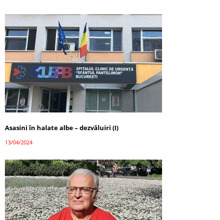
Asasini în halate albe – dezvăluiri (I)
13/04/2024