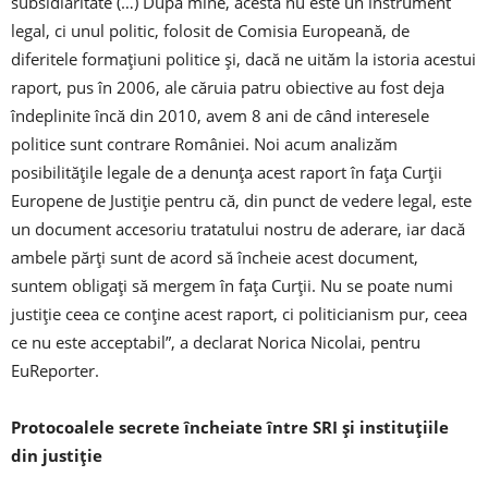
subsidiaritate (…) După mine, acesta nu este un instrument
legal, ci unul politic, folosit de Comisia Europeană, de
diferitele formaţiuni politice şi, dacă ne uităm la istoria acestui
raport, pus în 2006, ale căruia patru obiective au fost deja
îndeplinite încă din 2010, avem 8 ani de când interesele
politice sunt contrare României. Noi acum analizăm
posibilităţile legale de a denunţa acest raport în faţa Curţii
Europene de Justiţie pentru că, din punct de vedere legal, este
un document accesoriu tratatului nostru de aderare, iar dacă
ambele părţi sunt de acord să încheie acest document,
suntem obligaţi să mergem în faţa Curţii. Nu se poate numi
justiţie ceea ce conţine acest raport, ci politicianism pur, ceea
ce nu este acceptabil”, a declarat Norica Nicolai, pentru
EuReporter.
Protocoalele secrete încheiate între SRI şi instituţiile
din justiţie