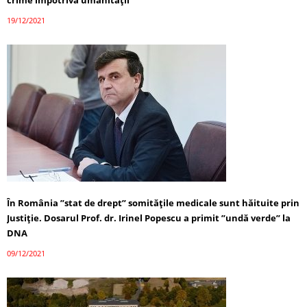
crime împotriva umanității
19/12/2021
În România ”stat de drept” somitățile medicale sunt hăituite prin
Justiție. Dosarul Prof. dr. Irinel Popescu a primit ”undă verde” la
DNA
09/12/2021