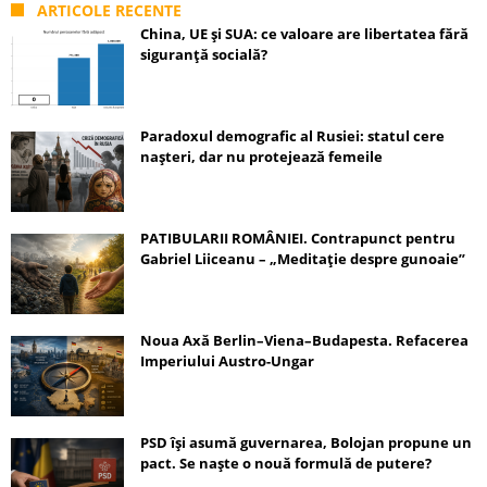
ARTICOLE RECENTE
China, UE și SUA: ce valoare are libertatea fără
siguranță socială?
Paradoxul demografic al Rusiei: statul cere
nașteri, dar nu protejează femeile
PATIBULARII ROMÂNIEI. Contrapunct pentru
Gabriel Liiceanu – „Meditație despre gunoaie”
Noua Axă Berlin–Viena–Budapesta. Refacerea
Imperiului Austro-Ungar
PSD își asumă guvernarea, Bolojan propune un
pact. Se naște o nouă formulă de putere?