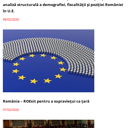
analiză structurală a demografiei, fiscalității și poziției României
în U.E.
08/02/2026
România – ROExit pentru a supraviețui ca țară
07/02/2026