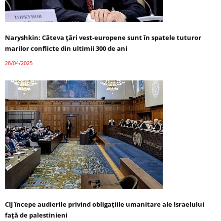
Naryshkin: Câteva țări vest-europene sunt în spatele tuturor
marilor conflicte din ultimii 300 de ani
28/04/2025
CIJ începe audierile privind obligațiile umanitare ale Israelului
față de palestinieni