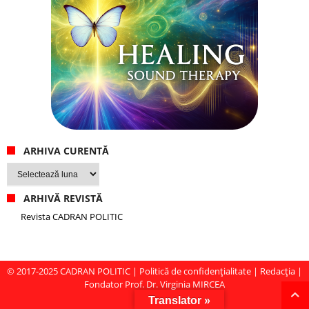
ARHIVA CURENTĂ
Arhiva
curentă
ARHIVĂ REVISTĂ
Revista CADRAN POLITIC
© 2017-2025
CADRAN POLITIC
|
Politică de confidențialitate
|
Redacția
|
Fondator Prof. Dr. Virginia MIRCEA
Translator »