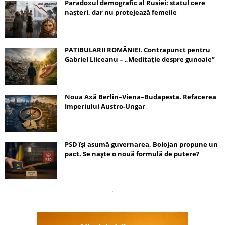
Paradoxul demografic al Rusiei: statul cere
nașteri, dar nu protejează femeile
PATIBULARII ROMÂNIEI. Contrapunct pentru
Gabriel Liiceanu – „Meditație despre gunoaie”
Noua Axă Berlin–Viena–Budapesta. Refacerea
Imperiului Austro-Ungar
PSD își asumă guvernarea, Bolojan propune un
pact. Se naște o nouă formulă de putere?