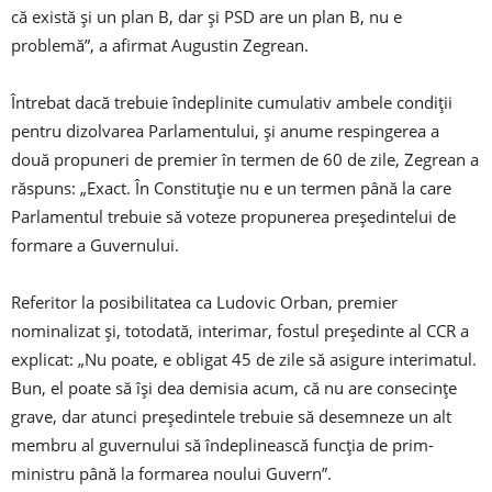
că există și un plan B, dar și PSD are un plan B, nu e
problemă”, a afirmat Augustin Zegrean.
Întrebat dacă trebuie îndeplinite cumulativ ambele condiții
pentru dizolvarea Parlamentului, și anume respingerea a
două propuneri de premier în termen de 60 de zile, Zegrean a
răspuns: „Exact. În Constituție nu e un termen până la care
Parlamentul trebuie să voteze propunerea președintelui de
formare a Guvernului.
Referitor la posibilitatea ca Ludovic Orban, premier
nominalizat și, totodată, interimar, fostul președinte al CCR a
explicat: „Nu poate, e obligat 45 de zile să asigure interimatul.
Bun, el poate să își dea demisia acum, că nu are consecințe
grave, dar atunci președintele trebuie să desemneze un alt
membru al guvernului să îndeplinească funcția de prim-
ministru până la formarea noului Guvern”.