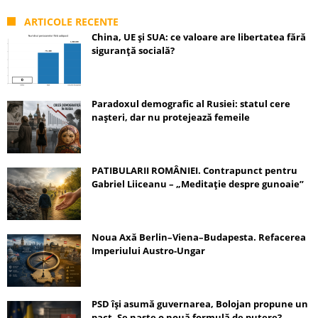
ARTICOLE RECENTE
China, UE și SUA: ce valoare are libertatea fără
siguranță socială?
Paradoxul demografic al Rusiei: statul cere
nașteri, dar nu protejează femeile
PATIBULARII ROMÂNIEI. Contrapunct pentru
Gabriel Liiceanu – „Meditație despre gunoaie”
Noua Axă Berlin–Viena–Budapesta. Refacerea
Imperiului Austro-Ungar
PSD își asumă guvernarea, Bolojan propune un
pact. Se naște o nouă formulă de putere?