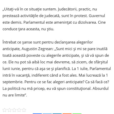
„Uitați-vă în ce situație suntem. Judecătorii, practic, nu
prestează activitățile de judecată, sunt în protest. Guvernul
este demis. Parlamentul este amenințat cu dizolvarea. Cine
conduce țara aceasta, nu știu.
Întrebat ce șanse sunt pentru declanșarea alegerilor
anticipate, Augustin Zegrean: „Sunt mici și mi se pare inutilă
toată această poveste cu alegerile anticipate, și să vă spun de
ce. Ele nu pot să aibă loc mai devreme, să zicem, de sfârșitul
lunii iunie, pentru că așa se și planifică. La 1 iulie, Parlamentul
intră în vacanță, indiferent când a fost ales. Mai lucrează la 1
septembrie. Pentru ce se fac alegeri anticipate? Ca să facă ce?
La politică nu mă pricep, eu vă spun constituțional. Absurdul
nu are limite”.