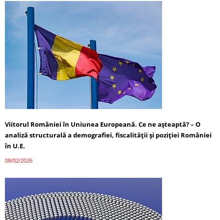
Viitorul României în Uniunea Europeană. Ce ne așteaptă? – O
analiză structurală a demografiei, fiscalității și poziției României
în U.E.
08/02/2026