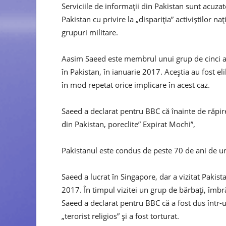
Serviciile de informații din Pakistan sunt acuz
Pakistan cu privire la „dispariția” activiștilor naț
grupuri militare.
Aasim Saeed este membrul unui grup de cinci acti
în Pakistan, în ianuarie 2017. Aceștia au fost 
în mod repetat orice implicare în acest caz.
Saeed a declarat pentru BBC că înainte de răpir
din Pakistan, poreclite” Expirat Mochi”,
Pakistanul este condus de peste 70 de ani de un 
Saeed a lucrat în Singapore, dar a vizitat Pakista
2017. În timpul vizitei un grup de bărbați, îmbrăc
Saeed a declarat pentru BBC că a fost dus într-
„terorist religios” și a fost torturat.