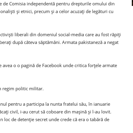
ate de Comisia independentă pentru drepturile omului din
ionaliști și etnici, precum și a celor acuzați de legături cu
viști liberali din domeniul social-media care au fost răpiți
eliberați după câteva săptămâni. Armata pakistaneză a negat
e avea o o pagină de Facebook unde critica forțele armate
regim politic militar.
nul pentru a participa la nunta fratelui său, în ianuarie
ați civil, i-au cerut să coboare din mașină și l-au lovit.
un loc de detenție secret unde crede că era o tabără de