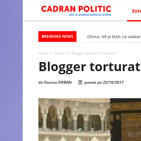
Ext
BREAKING NEWS
China, UE și SUA: ce valoar
Criza politică prelungită ș
Acasă
Extern
Blogger torturat în Pakistan
Modelul economic al SUA:
Blogger torturat
Modelul economic al Chinei
Modelul economic al Rusiei
de
Denisa ORBAN
postat pe
25/10/2017
Occidentul obosit și Estul
Viitorul României în Uniun
România – ROExit pentru a
Controlul minții prin nan
Huawei dezvoltă un nou ci