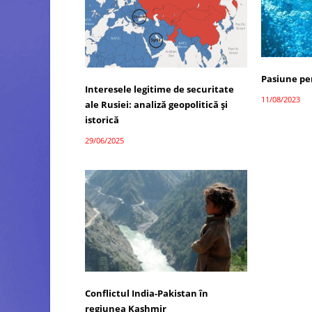
Pasiune pe
Interesele legitime de securitate
11/08/2023
ale Rusiei: analiză geopolitică și
istorică
29/06/2025
Conflictul India-Pakistan în
regiunea Kashmir