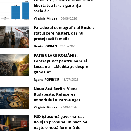
libertatea fără siguranță
socială?
Virginia Mircea
06/08/2026
Paradoxul demografic al Rusiei:
statul cere nașteri, dar nu
protejează femeile
Denisa ORBAN
21/07/2026
PATIBULARII ROMÂNIEI.
Contrapunct pentru Gabriel
Liiceanu – „Meditație despre
gunoaie”
Ryana POPESCU
18/07/2026
Noua Axă Berlin–Viena–
Budapesta. Refacerea
Imperiului Austro-Ungar
Virginia Mircea
27/06/2026
PSD își asumă guvernarea,
Bolojan propune un pact. Se
naște o nouă formulă de