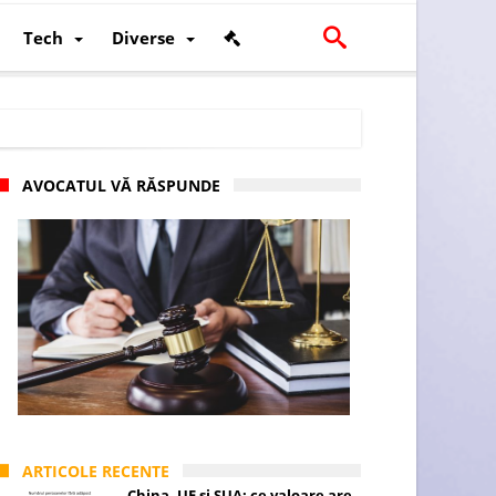
Tech
Diverse
AVOCATUL VĂ RĂSPUNDE
scalității și poziției României în U.E.
ARTICOLE RECENTE
China, UE și SUA: ce valoare are