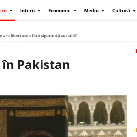
ern
Intern
Economie
Mediu
Cultură
e are libertatea fără siguranță socială?
i mizele din spatele interimatului
 cum au devenit cea mai mare economie a lumii
 în Pakistan
: cum a devenit atelierul lumii și rivalul economic al SUA
: de ce rezistă?
 care revine: o realitate pe care România o simte, nu o spune
ea Europeană. Ce ne așteaptă? – O analiză structurală a demografiei, fi
 supraviețui ca țară
oparticule
p AI pentru a înlocui Nvidia