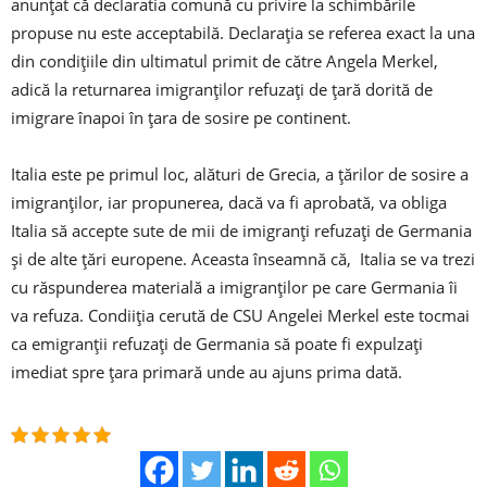
anunțat că declaratia comună cu privire la schimbările
propuse nu este acceptabilă. Declarația se referea exact la una
din condițiile din ultimatul primit de către Angela Merkel,
adică la returnarea imigranților refuzați de țară dorită de
imigrare înapoi în țara de sosire pe continent.
Italia este pe primul loc, alături de Grecia, a țărilor de sosire a
imigranților, iar propunerea, dacă va fi aprobată, va obliga
Italia să accepte sute de mii de imigranți refuzați de Germania
și de alte țări europene. Aceasta înseamnă că, Italia se va trezi
cu răspunderea materială a imigranților pe care Germania îi
va refuza. Condiiția cerută de CSU Angelei Merkel este tocmai
ca emigranții refuzați de Germania să poate fi expulzați
imediat spre țara primară unde au ajuns prima dată.