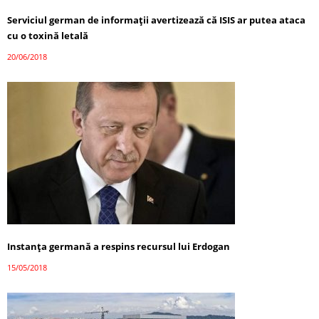
Serviciul german de informații avertizează că ISIS ar putea ataca
cu o toxină letală
20/06/2018
Instanța germană a respins recursul lui Erdogan
15/05/2018