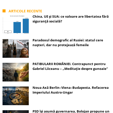
ARTICOLE RECENTE
China, UE și SUA: ce valoare are libertatea fără
siguranță socială?
Paradoxul demografic al Rusiei: statul cere
nașteri, dar nu protejează femeile
PATIBULARII ROMÂNIEI. Contrapunct pentru
Gabriel Liiceanu – „Meditație despre gunoaie”
Noua Axă Berlin–Viena–Budapesta. Refacerea
Imperiului Austro-Ungar
PSD își asumă guvernarea, Bolojan propune un