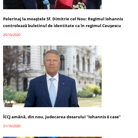
Pelerinaj la moaștele Sf. Dimitrie cel Nou: Regimul Iohannis
controlează buletinul de identitate ca în regimul Ceușescu
25/10/2020
ÎCCJ amână, din nou, judecarea dosarului ”Iohannis 6 case”
21/10/2020