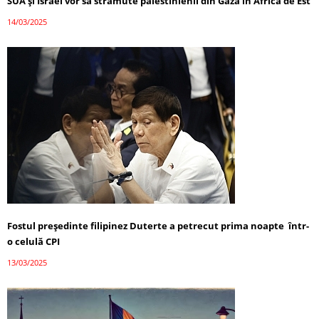
SUA și Israel vor să strămute palestinienii din Gaza în Africa de Est
14/03/2025
Fostul președinte filipinez Duterte a petrecut prima noapte într-
o celulă CPI
13/03/2025