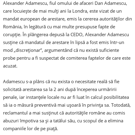
Alexander Adamescu, fiul omului de afaceri Dan Adamescu,
care locuieşte de mai mulţi ani la Londra, este vizat de un
mandat european de arestare, emis la cererea autorităţilor din
România, în legătură cu mai multe presupuse fapte de
corupţie. În plângerea depusă la CEDO, Alexander Adamescu
susţine că mandatul de arestare în lipsă a fost emis într-un
mod „discreţionar”, argumentând că nu există suficiente
probe pentru a fi suspectat de comiterea faptelor de care este
acuzat.
Adamescu s-a plâns că nu exista o necesitate reală să fie
solicitată arestarea sa la 2 ani după începerea urmăririi
penale, iar instanţele locale nu ar fi luat în calcul posibilitatea
să ia o măsură preventivă mai uşoară în privinţa sa. Totodată,
reclamantul a mai susţinut că autorităţile române au comis
abuzuri împotiva sa şi a tatălui său, cu scopul de a elimina
companiile lor de pe piaţă.