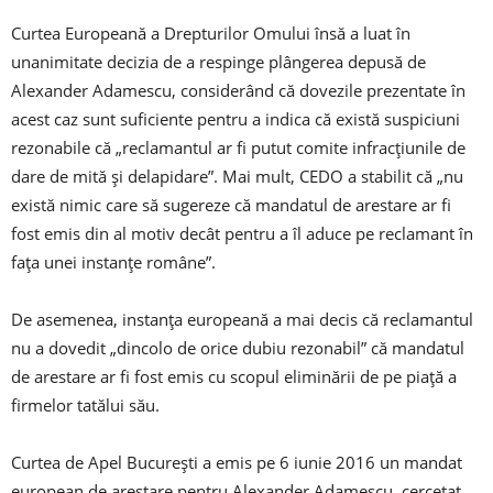
Curtea Europeană a Drepturilor Omului însă a luat în
unanimitate decizia de a respinge plângerea depusă de
Alexander Adamescu, considerând că dovezile prezentate în
acest caz sunt suficiente pentru a indica că există suspiciuni
rezonabile că „reclamantul ar fi putut comite infracţiunile de
dare de mită şi delapidare”. Mai mult, CEDO a stabilit că „nu
există nimic care să sugereze că mandatul de arestare ar fi
fost emis din al motiv decât pentru a îl aduce pe reclamant în
faţa unei instanţe române”.
De asemenea, instanţa europeană a mai decis că reclamantul
nu a dovedit „dincolo de orice dubiu rezonabil” că mandatul
de arestare ar fi fost emis cu scopul eliminării de pe piaţă a
firmelor tatălui său.
Curtea de Apel Bucureşti a emis pe 6 iunie 2016 un mandat
european de arestare pentru Alexander Adamescu, cercetat