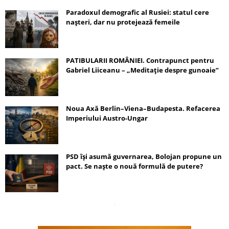
Paradoxul demografic al Rusiei: statul cere
nașteri, dar nu protejează femeile
PATIBULARII ROMÂNIEI. Contrapunct pentru
Gabriel Liiceanu – „Meditație despre gunoaie”
Noua Axă Berlin–Viena–Budapesta. Refacerea
Imperiului Austro-Ungar
PSD își asumă guvernarea, Bolojan propune un
pact. Se naște o nouă formulă de putere?