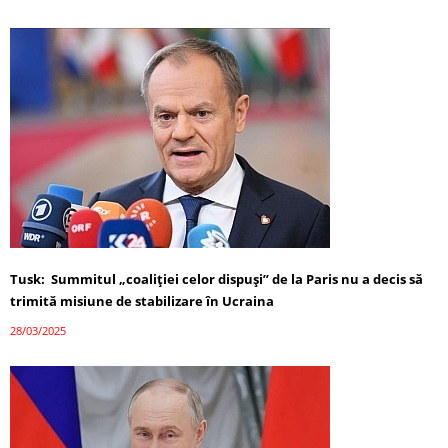
Tusk: Summitul „coaliției celor dispuși” de la Paris nu a decis să
trimită misiune de stabilizare în Ucraina
28/03/2025