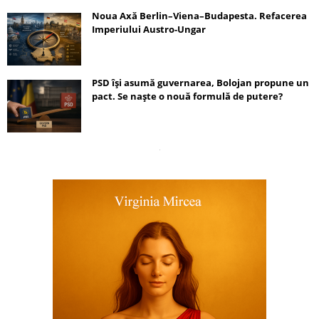
Noua Axă Berlin–Viena–Budapesta. Refacerea
Imperiului Austro-Ungar
PSD își asumă guvernarea, Bolojan propune un
pact. Se naște o nouă formulă de putere?