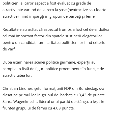
politicieni al căror aspect a fost evaluat cu grade de
atractivitate variind de la zero la șase (neatractive sau foarte
atractive), fiind împărțiți în grupuri de bărbați și femei.
Rezultatele au arătat că aspectul frumos a fost cel de-al doilea
cel mai important factor din spatele susținerii alegătorilor
pentru un candidat, familiaritatea politicienilor fiind criteriul
de vârf.
După examinarea scenei politice germane, experții au
compilat o listă de figuri politice proeminente în funcție de
atractivitatea lor.
Christian Lindner, șeful formațiunii FDP din Bundestag, s-a
clasat pe primul loc în grupul de bărbați cu 3,43 de puncte.
Sahra Wagenknecht, liderul unui partid de stânga, a ieșit in
fruntea grupului de femei cu 4.08 puncte.