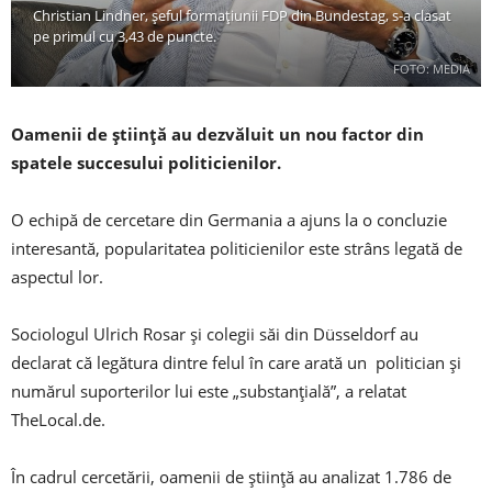
Christian Lindner, șeful formațiunii FDP din Bundestag, s-a clasat
pe primul cu 3,43 de puncte.
FOTO: MEDIA
Oamenii de știință au dezvăluit un nou factor din
spatele succesului politicienilor.
O echipă de cercetare din Germania a ajuns la o concluzie
interesantă, popularitatea politicienilor este strâns legată de
aspectul lor.
Sociologul Ulrich Rosar și colegii săi din Düsseldorf au
declarat că legătura dintre felul în care arată un politician și
numărul suporterilor lui este „substanțială”, a relatat
TheLocal.de.
În cadrul cercetării, oamenii de știință au analizat 1.786 de