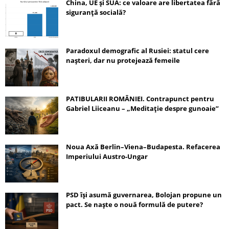
China, UE și SUA: ce valoare are libertatea fără
siguranță socială?
Paradoxul demografic al Rusiei: statul cere
nașteri, dar nu protejează femeile
PATIBULARII ROMÂNIEI. Contrapunct pentru
Gabriel Liiceanu – „Meditație despre gunoaie”
Noua Axă Berlin–Viena–Budapesta. Refacerea
Imperiului Austro-Ungar
PSD își asumă guvernarea, Bolojan propune un
pact. Se naște o nouă formulă de putere?