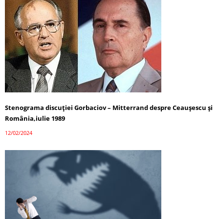
Stenograma discuției Gorbaciov – Mitterrand despre Ceaușescu și
România,iulie 1989
12/02/2024