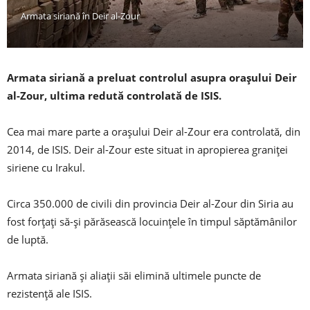
Armata siriană în Deir al-Zour
Armata siriană a preluat controlul asupra orașului Deir
al-Zour, ultima redută controlată de ISIS.
Cea mai mare parte a orașului Deir al-Zour era controlată, din
2014, de ISIS. Deir al-Zour este situat in apropierea graniței
siriene cu Irakul.
Circa 350.000 de civili din provincia Deir al-Zour din Siria au
fost forțați să-și părăsească locuințele în timpul săptămânilor
de luptă.
Armata siriană și aliații săi elimină ultimele puncte de
rezistență ale ISIS.