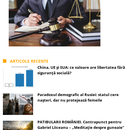
ARTICOLE RECENTE
China, UE și SUA: ce valoare are libertatea fără
siguranță socială?
Paradoxul demografic al Rusiei: statul cere
nașteri, dar nu protejează femeile
PATIBULARII ROMÂNIEI. Contrapunct pentru
Gabriel Liiceanu – „Meditație despre gunoaie”