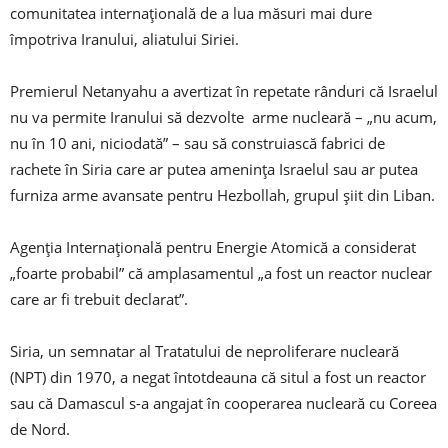
comunitatea internațională de a lua măsuri mai dure
împotriva Iranului, aliatului Siriei.
Premierul Netanyahu a avertizat în repetate rânduri că Israelul
nu va permite Iranului să dezvolte arme nucleară – „nu acum,
nu în 10 ani, niciodată” – sau să construiască fabrici de
rachete în Siria care ar putea amenința Israelul sau ar putea
furniza arme avansate pentru Hezbollah, grupul șiit din Liban.
Agenția Internațională pentru Energie Atomică a considerat
„foarte probabil” că amplasamentul „a fost un reactor nuclear
care ar fi trebuit declarat”.
Siria, un semnatar al Tratatului de neproliferare nucleară
(NPT) din 1970, a negat întotdeauna că situl a fost un reactor
sau că Damascul s-a angajat în cooperarea nucleară cu Coreea
de Nord.