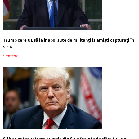
Trump cere UE să ia înapoi sute de militanţi islamişti capturaţi în
Siria
17/02/2019
SUA ar putea retrage trupele din Siria înainte de sfârşitul lunii