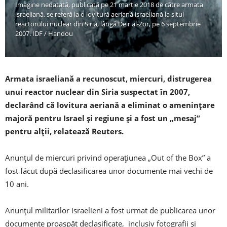
Imagine nedatată, publicată pe 21 martie 2018 de către armata
israeliană, se referă la o lovitură aeriană israeliană la situl
reactorului nuclear din Siria, lângă Deir al-Zor, pe 6 septembrie
2007. IDF / Handou
Armata israeliană a recunoscut, miercuri, distrugerea
unui reactor nuclear din Siria suspectat în 2007,
declarând că lovitura aeriană a eliminat o amenințare
majoră pentru Israel și regiune și a fost un „mesaj”
pentru alții, relatează Reuters.
Anunțul de miercuri privind operațiunea „Out of the Box” a
fost făcut după declasificarea unor documente mai vechi de
10 ani.
Anunțul militarilor israelieni a fost urmat de publicarea unor
documente proaspăt declasificate, inclusiv fotografii și