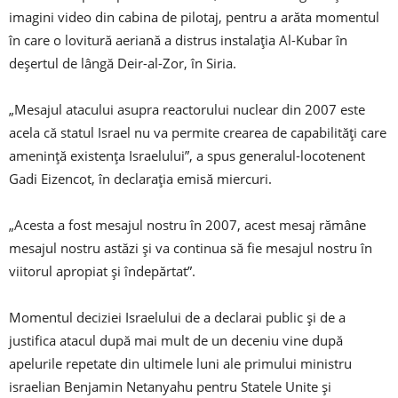
imagini video din cabina de pilotaj, pentru a arăta momentul
în care o lovitură aeriană a distrus instalația Al-Kubar în
deșertul de lângă Deir-al-Zor, în Siria.
„Mesajul atacului asupra reactorului nuclear din 2007 este
acela că statul Israel nu va permite crearea de capabilități care
amenință existența Israelului”, a spus generalul-locotenent
Gadi Eizencot, în declarația emisă miercuri.
„Acesta a fost mesajul nostru în 2007, acest mesaj rămâne
mesajul nostru astăzi și va continua să fie mesajul nostru în
viitorul apropiat și îndepărtat”.
Momentul deciziei Israelului de a declarai public și de a
justifica atacul după mai mult de un deceniu vine după
apelurile repetate din ultimele luni ale primului ministru
israelian Benjamin Netanyahu pentru Statele Unite și