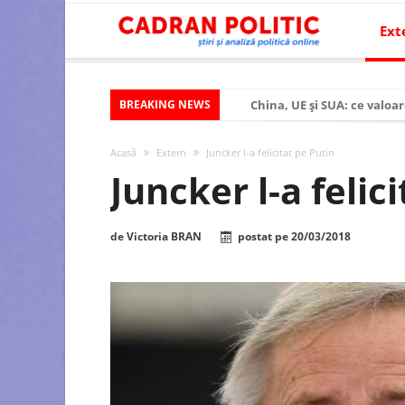
Ext
BREAKING NEWS
China, UE și SUA: ce valoar
Criza politică prelungită ș
Acasă
Extern
Juncker l-a felicitat pe Putin
Modelul economic al SUA:
Juncker l-a felic
Modelul economic al Chinei
Modelul economic al Rusiei
de
Victoria BRAN
postat pe
20/03/2018
Occidentul obosit și Estul
Viitorul României în Uniun
România – ROExit pentru a
Controlul minții prin nan
Huawei dezvoltă un nou ci