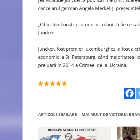
Jean-Claude Juncker, a publicat marți scrisoarea
cancelarul german Angela Merkel și președint
„Obiectivul nostru comun ar trebui să fie restab
Juncker.
Juncker, fost premier luxemburghez, a fost a cri
economic la St. Petersburg, când majoritatea li
preluarii în 2014 a Crimeei de la Ucraina.
ARTICOLE SIMILARE
MAI MULT DE VICTORIA BRA