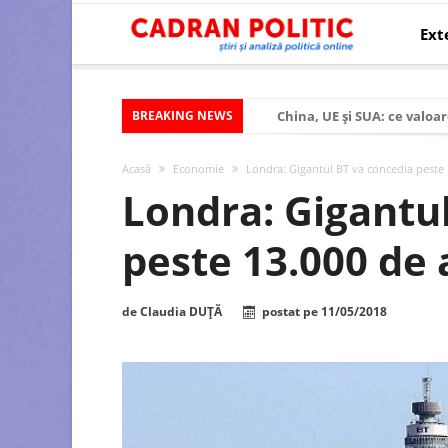
Ext
BREAKING NEWS
China, UE și SUA: ce valoar
Criza politică prelungită ș
Acasă
Economie
Londra: Gigantul BT va concedia peste 
Modelul economic al SUA:
Londra: Gigantu
Modelul economic al Chinei
peste 13.000 de 
Modelul economic al Rusiei
Occidentul obosit și Estul
de
Claudia DUȚĂ
postat pe
11/05/2018
Viitorul României în Uniun
România – ROExit pentru a
Controlul minții prin nan
Huawei dezvoltă un nou ci