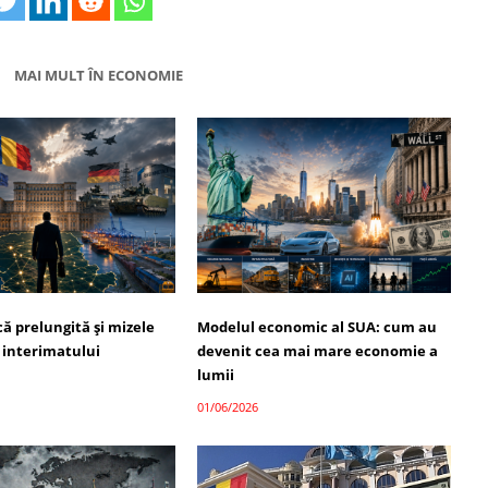
MAI MULT ÎN ECONOMIE
ică prelungită și mizele
Modelul economic al SUA: cum au
 interimatului
devenit cea mai mare economie a
lumii
01/06/2026