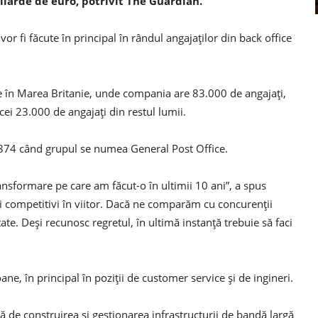
iliarde de euro, potrivit The Guardian.
r fi făcute în principal în rândul angajaţilor din back office
te în Marea Britanie, unde compania are 83.000 de angajaţi,
 cei 23.000 de angajaţi din restul lumii.
1874 când grupul se numea General Post Office.
ansformare pe care am făcut-o în ultimii 10 ani”, a spus
i competitivi în viitor. Dacă ne comparăm cu concurenţii
e. Deşi recunosc regretul, în ultimă instanţă trebuie să faci
ne, în principal în poziţii de customer service şi de ingineri.
 de construirea şi gestionarea infrastructurii de bandă largă