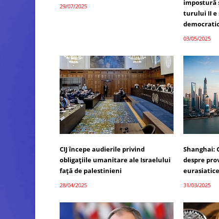
impostură 
29/07/2025
turului II e
democrati
03/05/2025
CIJ începe audierile privind
Shanghai: 
obligațiile umanitare ale Israelului
despre prov
față de palestinieni
eurasiatic
28/04/2025
31/03/2025