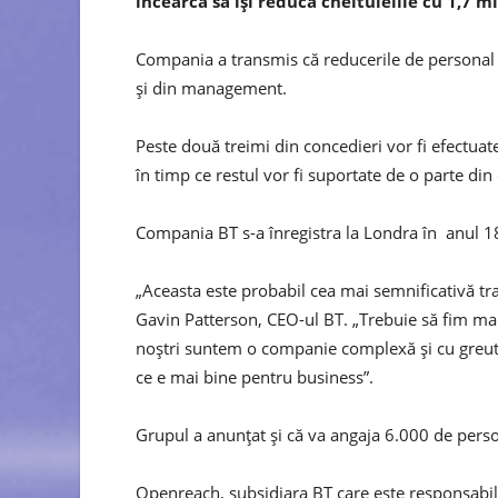
încearcă să îşi reducă cheltuielile cu 1,7 m
Compania a transmis că reducerile de personal vo
şi din management.
Peste două treimi din concedieri vor fi efectua
în timp ce restul vor fi suportate de o parte din
Compania BT s-a înregistra la Londra în anul 
„Aceasta este probabil cea mai semnificativă tr
Gavin Patterson, CEO-ul BT. „Trebuie să fim ma
noştri suntem o companie complexă şi cu greutat
ce e mai bine pentru business”.
Grupul a anunţat şi că va angaja 6.000 de persoa
Openreach, subsidiara BT care este responsabilă