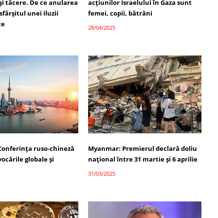
și tăcere. De ce anularea
acțiunilor Israelului în Gaza sunt
 sfârșitul unei iluzii
femei, copii, bătrâni
ce
28/04/2025
Conferința ruso-chineză
Myanmar: Premierul declară doliu
ocările globale și
național între 31 martie și 6 aprilie
e
31/03/2025