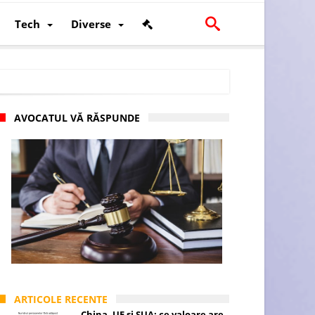
Tech
Diverse
AVOCATUL VĂ RĂSPUNDE
scalității și poziției României în U.E.
ARTICOLE RECENTE
China, UE și SUA: ce valoare are