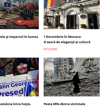
alele și impactul în lumea
1 Decembrie în Monaco:
O seară de eleganță și cultură
03/12/2025
România între hoție,
Peste 65% dintre victimele