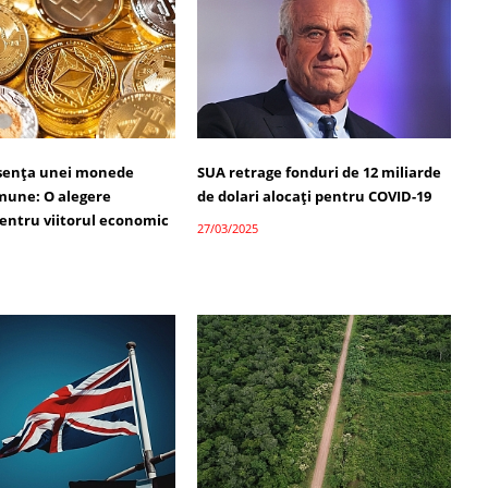
bsența unei monede
SUA retrage fonduri de 12 miliarde
omune: O alegere
de dolari alocați pentru COVID-19
pentru viitorul economic
27/03/2025