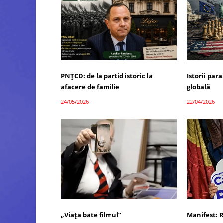
PNȚCD: de la partid istoric la
Istorii par
afacere de familie
globală
24/05/2026
22/04/2026
„Viața bate filmul”
Manifest: 