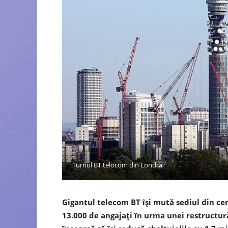
Turnul BT telocom din Londra
Gigantul telecom BT îşi mută sediul din ce
13.000 de angajaţi în urma unei restructură