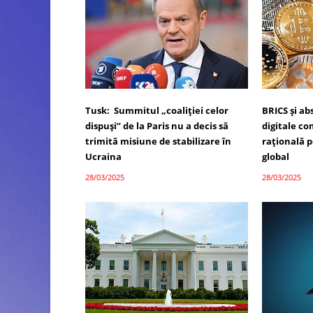
Tusk: Summitul „coaliției celor
BRICS și a
dispuși” de la Paris nu a decis să
digitale c
trimită misiune de stabilizare în
rațională 
Ucraina
global
28/03/2025
28/03/2025