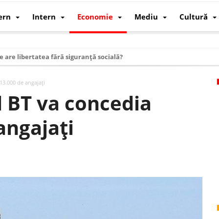
ern
Intern
Economie
Mediu
Cultură
e are libertatea fără siguranță socială?
i mizele din spatele interimatului
13.000 de angajaţi
 cum au devenit cea mai mare economie a lumii
l BT va concedia
: cum a devenit atelierul lumii și rivalul economic al SUA
angajaţi
: de ce rezistă?
 care revine: o realitate pe care România o simte, nu o spune
ea Europeană. Ce ne așteaptă? – O analiză structurală a demografiei, fi
 supraviețui ca țară
oparticule
p AI pentru a înlocui Nvidia