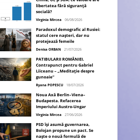
libertatea fără siguranță
socială?
Virginia Mircea
06/08/2026
Paradoxul demografic al Rusiei:
statul cere nașteri, dar nu
protejează femeile
Denisa ORBAN
21/07/2026
PATIBULARII ROMÂNIEI.
Contrapunct pentru Gabriel
Liiceanu – „Meditație despre
gunoaie”
Ryana POPESCU
18/07/2026
Noua Axă Berlin–Viena–
Budapesta. Refacerea
Imperiului Austro-Ungar
Virginia Mircea
27/06/2026
PSD își asumă guvernarea,
Bolojan propune un pact. Se
naște o nouă formulă de