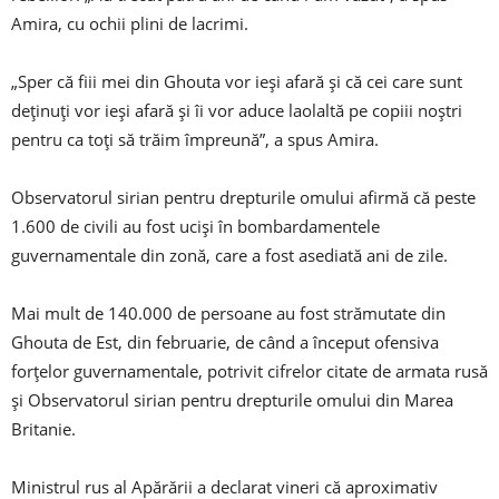
Amira, cu ochii plini de lacrimi.
„Sper că fiii mei din Ghouta vor ieși afară și că cei care sunt
deținuți vor ieși afară și îi vor aduce laolaltă pe copiii noștri
pentru ca toți să trăim împreună”, a spus Amira.
Observatorul sirian pentru drepturile omului afirmă că peste
1.600 de civili au fost uciși în bombardamentele
guvernamentale din zonă, care a fost asediată ani de zile.
Mai mult de 140.000 de persoane au fost strămutate din
Ghouta de Est, din februarie, de când a început ofensiva
forțelor guvernamentale, potrivit cifrelor citate de armata rusă
și Observatorul sirian pentru drepturile omului din Marea
Britanie.
Ministrul rus al Apărării a declarat vineri că aproximativ