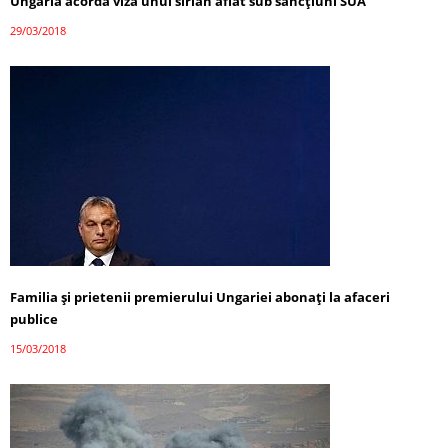
Ungaria acordă viză unui sirian aflat sub sancțiuni SUA
29/03/2018
Familia și prietenii premierului Ungariei abonați la afaceri
publice
15/03/2018