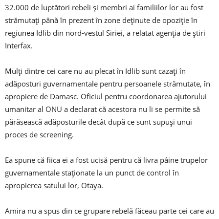
32.000 de luptători rebeli și membri ai familiilor lor au fost
strămutați până în prezent în zone deținute de opoziție în
regiunea Idlib din nord-vestul Siriei, a relatat agenția de știri
Interfax.
Mulți dintre cei care nu au plecat în Idlib sunt cazați în
adăposturi guvernamentale pentru persoanele strămutate, în
apropiere de Damasc. Oficiul pentru coordonarea ajutorului
umanitar al ONU a declarat că acestora nu li se permite să
părăsească adăposturile decât după ce sunt supuși unui
proces de screening.
Ea spune că fiica ei a fost ucisă pentru că livra pâine trupelor
guvernamentale staționate la un punct de control în
apropierea satului lor, Otaya.
Amira nu a spus din ce grupare rebelă făceau parte cei care au