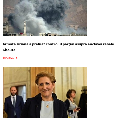
Armata siriană a preluat controlul parțial asupra enclavei rebele
Ghouta
15/03/2018