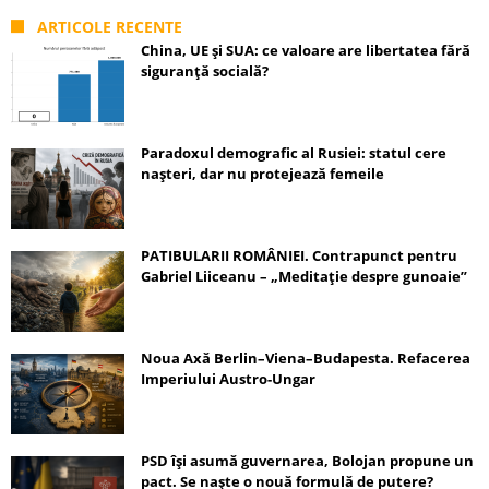
ARTICOLE RECENTE
China, UE și SUA: ce valoare are libertatea fără
siguranță socială?
Paradoxul demografic al Rusiei: statul cere
nașteri, dar nu protejează femeile
PATIBULARII ROMÂNIEI. Contrapunct pentru
Gabriel Liiceanu – „Meditație despre gunoaie”
Noua Axă Berlin–Viena–Budapesta. Refacerea
Imperiului Austro-Ungar
PSD își asumă guvernarea, Bolojan propune un
pact. Se naște o nouă formulă de putere?