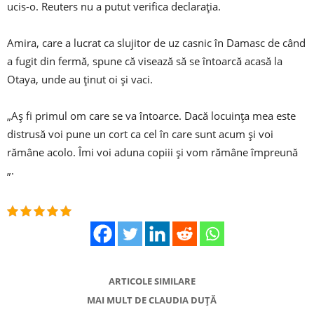
ucis-o. Reuters nu a putut verifica declarația.
Amira, care a lucrat ca slujitor de uz casnic în Damasc de când
a fugit din fermă, spune că visează să se întoarcă acasă la
Otaya, unde au ținut oi și vaci.
„Aș fi primul om care se va întoarce. Dacă locuința mea este
distrusă voi pune un cort ca cel în care sunt acum și voi
rămâne acolo. Îmi voi aduna copiii și vom rămâne împreună
„.
ARTICOLE SIMILARE
MAI MULT DE CLAUDIA DUȚĂ