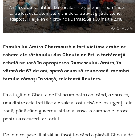
Amira s-a așezat alături de nepoata ei de șapte ani - copilul fiicei
care a fost ucisă acum patru ani, de care a avut grijă de atunci.,
adăpostul Herjelleh din provincia Damasc, Siria 30 martie 2018.
FOTO: MEDIA
Familia lui Amira Gharmoush a fost victima ambelor
tabere ale războiului din Ghouta de Est, o fortăreață
rebelă situată în apropierea Damascului. Amira, în
vârstă de 67 de ani, speră acum să reunească membri
familie rămași în viață, relatează Reuters.
Ea a fugit din Ghouta de Est acum patru ani când, a spus ea,
una dintre cele trei fiice ale sale a fost ucisă de insurgenții din
zonă, până când guvernul sirian a lansat o campanie feroce
pentru a recuceri teritoriul.
Doi din cei șase fii ai săi au însoțit-o când a părăsit Ghouta de