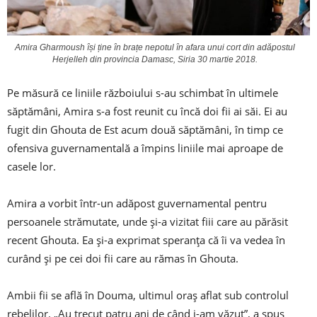
Amira Gharmoush își ține în brațe nepotul în afara unui cort din adăpostul
Herjelleh din provincia Damasc, Siria 30 martie 2018.
Pe măsură ce liniile războiului s-au schimbat în ultimele
săptămâni, Amira s-a fost reunit cu încă doi fii ai săi. Ei au
fugit din Ghouta de Est acum două săptămâni, în timp ce
ofensiva guvernamentală a împins liniile mai aproape de
casele lor.
Amira a vorbit într-un adăpost guvernamental pentru
persoanele strămutate, unde și-a vizitat fiii care au părăsit
recent Ghouta. Ea și-a exprimat speranța că îi va vedea în
curând și pe cei doi fii care au rămas în Ghouta.
Ambii fii se află în Douma, ultimul oraș aflat sub controlul
rebelilor. „Au trecut patru ani de când i-am văzut”, a spus