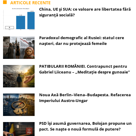
ARTICOLE RECENTE
China, UE și SUA: ce valoare are libertatea fără
siguranță socială?
Paradoxul demografic al Rusiei: statul cere
nașteri, dar nu protejează femeile
PATIBULARII ROMÂNIEI. Contrapunct pentru
Gabriel Liiceanu – „Meditație despre gunoaie”
Noua Axă Berlin–Viena–Budapesta. Refacerea
Imperiului Austro-Ungar
PSD își asumă guvernarea, Bolojan propune un
pact. Se naște o nouă formulă de putere?