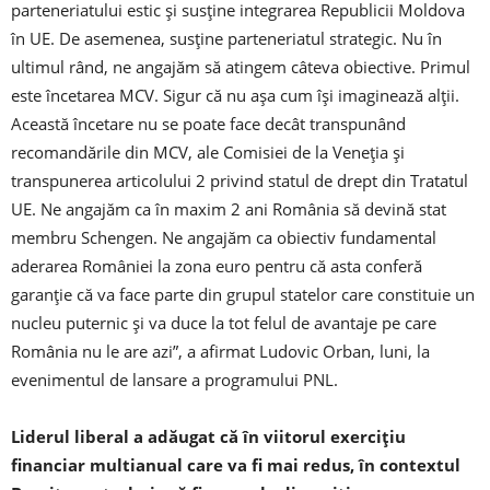
parteneriatului estic şi susţine integrarea Republicii Moldova
în UE. De asemenea, susţine parteneriatul strategic. Nu în
ultimul rând, ne angajăm să atingem câteva obiective. Primul
este încetarea MCV. Sigur că nu aşa cum îşi imaginează alţii.
Această încetare nu se poate face decât transpunând
recomandările din MCV, ale Comisiei de la Veneţia şi
transpunerea articolului 2 privind statul de drept din Tratatul
UE. Ne angajăm ca în maxim 2 ani România să devină stat
membru Schengen. Ne angajăm ca obiectiv fundamental
aderarea României la zona euro pentru că asta conferă
garanţie că va face parte din grupul statelor care constituie un
nucleu puternic şi va duce la tot felul de avantaje pe care
România nu le are azi”, a afirmat Ludovic Orban, luni, la
evenimentul de lansare a programului PNL.
Liderul liberal a adăugat că în viitorul exerciţiu
financiar multianual care va fi mai redus, în contextul