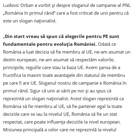
Ludovic Orban a vorbit şi despre sloganul de campanie al PNL
„România în primul rând” care a fost criticat de unii pentru că
este un slogan naţionalist.
„
Din start vreau să spun că alegerile pentru PE sunt
fundamentale pentru evoluţia României.
Odată ce
România a luat decizia să fie membru al UE, ne-am asumat un
destin european, ne-am asumat să respectăm valorile,
principiile, regulile care stau la baza UE. Avem şansa de a
fructifica la maxim toate avantajele din statutul de membru
pe care îl are UE. Sloganul nostru de campanie e România în
primul rând. Sigur că unii ai sărit pe noi şi au spus că
reprezintă un slogan naţionalist. Acest slogan reprezintă ca
România să fie membru al UE, să fie partener egal la toate
deciziile care se iau la nivelul UE, România să fie un stat
respectat, care poate influenţa deciziile la nivel european.
Misiunea principală a celor care ne reprezintă la nivelul