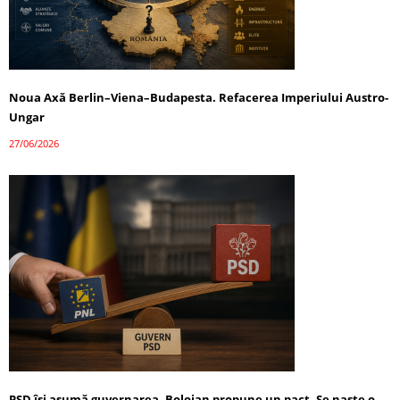
Noua Axă Berlin–Viena–Budapesta. Refacerea Imperiului Austro-
Ungar
27/06/2026
PSD își asumă guvernarea, Bolojan propune un pact. Se naște o