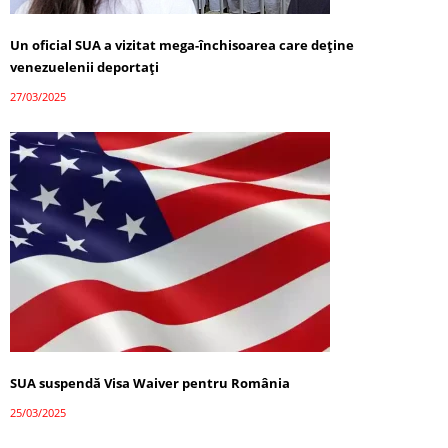
Un oficial SUA a vizitat mega-închisoarea care deține
venezuelenii deportați
27/03/2025
SUA suspendă Visa Waiver pentru România
25/03/2025