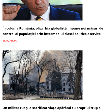
În colonia România, oligarhia globalistă impune noi măsuri de
control al populației prin intermediul clasei politice aservite
10/04/2023
Un militar rus și-a sacrificat viața apărând cu propriul trup o