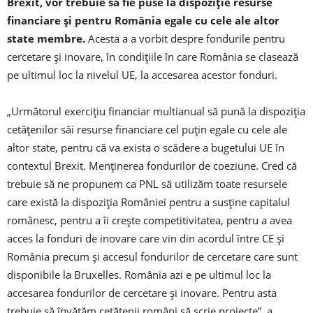
Brexit, vor trebuie să fie puse la dispoziţie resurse
financiare şi pentru România egale cu cele ale altor
state membre.
Acesta a a vorbit despre fondurile pentru
cercetare şi inovare, în condiţiile în care România se clasează
pe ultimul loc la nivelul UE, la accesarea acestor fonduri.
„Următorul exerciţiu financiar multianual să pună la dispoziţia
cetăţenilor săi resurse financiare cel puţin egale cu cele ale
altor state, pentru că va exista o scădere a bugetului UE în
contextul Brexit. Menţinerea fondurilor de coeziune. Cred că
trebuie să ne propunem ca PNL să utilizăm toate resursele
care există la dispoziţia României pentru a susţine capitalul
românesc, pentru a îi creşte competitivitatea, pentru a avea
acces la fonduri de inovare care vin din acordul între CE şi
România precum şi accesul fondurilor de cercetare care sunt
disponibile la Bruxelles. România azi e pe ultimul loc la
accesarea fondurilor de cercetare şi inovare. Pentru asta
trebuie să învăţăm cetăţenii români să scrie proiecte”, a