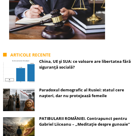
ARTICOLE RECENTE
China, UE și SUA: ce valoare are libertatea fără
siguranță socială?
Paradoxul demografic al Rusiei: statul cere
nașteri, dar nu protejează femeile
PATIBULARII ROMÂNIEI. Contrapunct pentru
Gabriel Liiceanu – „Meditație despre gunoaie”