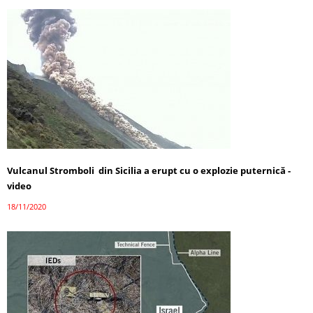
Vulcanul Stromboli din Sicilia a erupt cu o explozie puternică -
video
18/11/2020