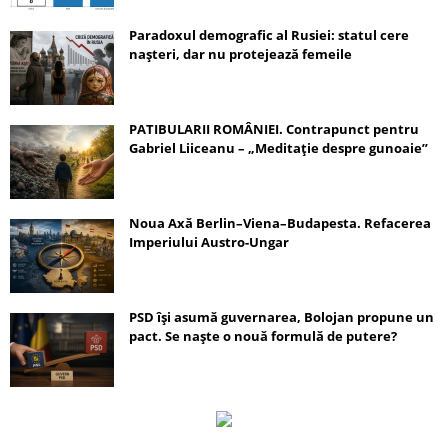
Paradoxul demografic al Rusiei: statul cere
nașteri, dar nu protejează femeile
PATIBULARII ROMÂNIEI. Contrapunct pentru
Gabriel Liiceanu – „Meditație despre gunoaie”
Noua Axă Berlin–Viena–Budapesta. Refacerea
Imperiului Austro-Ungar
PSD își asumă guvernarea, Bolojan propune un
pact. Se naște o nouă formulă de putere?