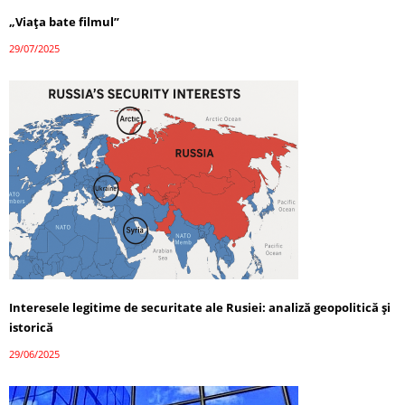
„Viața bate filmul”
29/07/2025
Interesele legitime de securitate ale Rusiei: analiză geopolitică și
istorică
29/06/2025