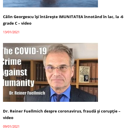
Călin Georgescu își întărește IMUNITATEA înnotând în lac, la -6
grade C – video
13/01/2021
Dr. Reiner Fuellmich despre coronavirus, fraudă și corupție –
video
09/01/2021