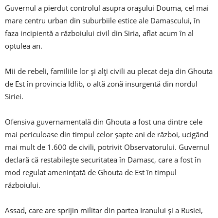
Guvernul a pierdut controlul asupra orașului Douma, cel mai
mare centru urban din suburbiile estice ale Damascului, în
faza incipientă a războiului civil din Siria, aflat acum în al
optulea an.
Mii de rebeli, familiile lor și alți civili au plecat deja din Ghouta
de Est în provincia Idlib, o altă zonă insurgentă din nordul
Siriei.
Ofensiva guvernamentală din Ghouta a fost una dintre cele
mai periculoase din timpul celor șapte ani de război, ucigând
mai mult de 1.600 de civili, potrivit Observatorului. Guvernul
declară că restabilește securitatea în Damasc, care a fost în
mod regulat amenințată de Ghouta de Est în timpul
războiului.
Assad, care are sprijin militar din partea Iranului și a Rusiei,