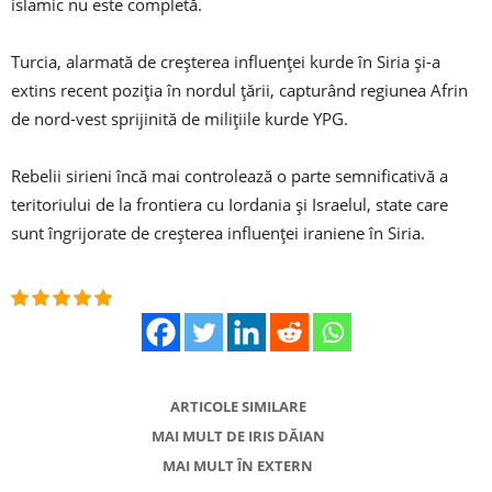
islamic nu este completă.
Turcia, alarmată de creșterea influenței kurde în Siria și-a
extins recent poziția în nordul țării, capturând regiunea Afrin
de nord-vest sprijinită de milițiile kurde YPG.
Rebelii sirieni încă mai controlează o parte semnificativă a
teritoriului de la frontiera cu Iordania și Israelul, state care
sunt îngrijorate de creșterea influenței iraniene în Siria.
ARTICOLE SIMILARE
MAI MULT DE IRIS DĂIAN
MAI MULT ÎN EXTERN