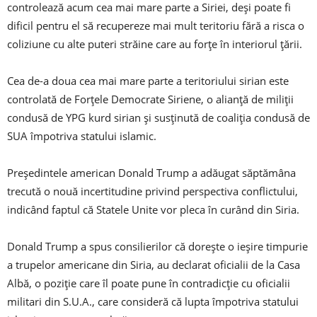
controlează acum cea mai mare parte a Siriei, deși poate fi
dificil pentru el să recupereze mai mult teritoriu fără a risca o
coliziune cu alte puteri străine care au forțe în interiorul țării.
Cea de-a doua cea mai mare parte a teritoriului sirian este
controlată de Forțele Democrate Siriene, o alianță de miliții
condusă de YPG kurd sirian și susținută de coaliția condusă de
SUA împotriva statului islamic.
Președintele american Donald Trump a adăugat săptămâna
trecută o nouă incertitudine privind perspectiva conflictului,
indicând faptul că Statele Unite vor pleca în curând din Siria.
Donald Trump a spus consilierilor că dorește o ieșire timpurie
a trupelor americane din Siria, au declarat oficialii de la Casa
Albă, o poziție care îl poate pune în contradicție cu oficialii
militari din S.U.A., care consideră că lupta împotriva statului