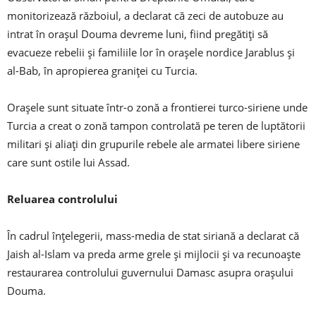
monitorizează războiul, a declarat că zeci de autobuze au
intrat în orașul Douma devreme luni, fiind pregătiți să
evacueze rebelii și familiile lor în orașele nordice Jarablus și
al-Bab, în ​​apropierea graniței cu Turcia.
Orașele sunt situate într-o zonă a frontierei turco-siriene unde
Turcia a creat o zonă tampon controlată pe teren de luptătorii
militari și aliați din grupurile rebele ale armatei libere siriene
care sunt ostile lui Assad.
Reluarea controlului
În cadrul înțelegerii, mass-media de stat siriană a declarat că
Jaish al-Islam va preda arme grele și mijlocii și va recunoaște
restaurarea controlului guvernului Damasc asupra orașului
Douma.