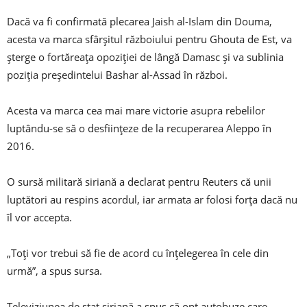
Dacă va fi confirmată plecarea Jaish al-Islam din Douma,
acesta va marca sfârșitul războiului pentru Ghouta de Est, va
șterge o fortăreața opoziției de lângă Damasc și va sublinia
poziția președintelui Bashar al-Assad în război.
Acesta va marca cea mai mare victorie asupra rebelilor
luptându-se să o desființeze de la recuperarea Aleppo în
2016.
O sursă militară siriană a declarat pentru Reuters că unii
luptători au respins acordul, iar armata ar folosi forța dacă nu
îl vor accepta.
„Toți vor trebui să fie de acord cu înțelegerea în cele din
urmă”, a spus sursa.
Televiziunea de stat siriană a spus că opt autobuze care