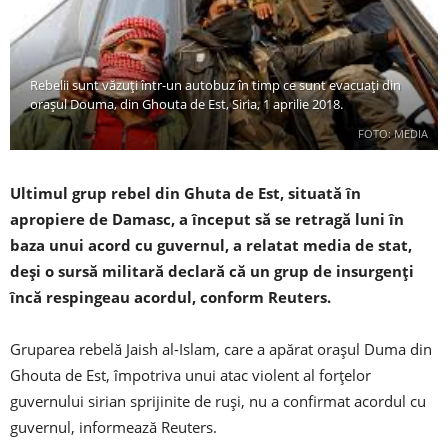
Rebelii sunt văzuți într-un autobuz în timp ce sunt evacuați din
orașul Douma, din Ghouta de Est, Siria, 1 aprilie 2018.
FOTO: MEDIA
Ultimul grup rebel din Ghuta de Est, situată în
apropiere de Damasc, a început să se retragă luni în
baza unui acord cu guvernul, a relatat media de stat,
deși o sursă militară declară că un grup de insurgenți
încă respingeau acordul, conform Reuters.
Gruparea rebelă Jaish al-Islam, care a apărat orașul Duma din
Ghouta de Est, împotriva unui atac violent al forțelor
guvernului sirian sprijinite de ruși, nu a confirmat acordul cu
guvernul, informează Reuters.