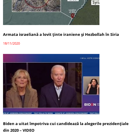
Armata israeliană a lovit ținte iraniene și Hezbollah în Siria
18/11/2020
Biden a uitat împotriva cui candidează la alegerile prezidențiale
din 2020 – VIDEO