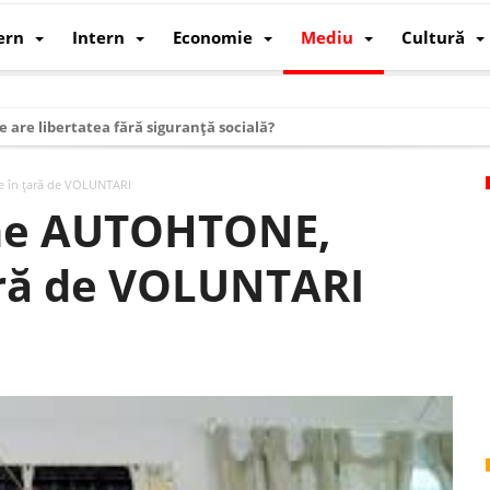
ern
Intern
Economie
Mediu
Cultură
e are libertatea fără siguranță socială?
i mizele din spatele interimatului
 în țară de VOLUNTARI
 cum au devenit cea mai mare economie a lumii
ume AUTOHTONE,
: cum a devenit atelierul lumii și rivalul economic al SUA
ară de VOLUNTARI
: de ce rezistă?
 care revine: o realitate pe care România o simte, nu o spune
ea Europeană. Ce ne așteaptă? – O analiză structurală a demografiei, fi
 supraviețui ca țară
oparticule
p AI pentru a înlocui Nvidia