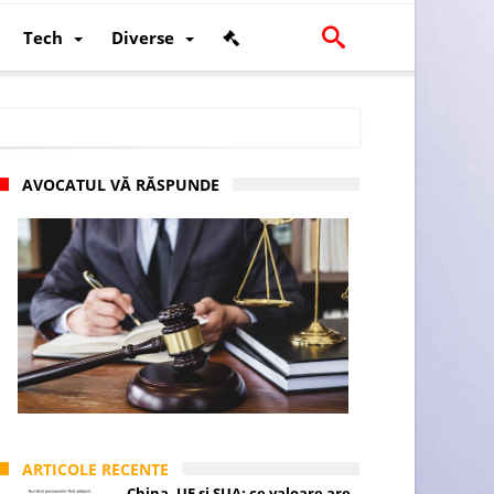
Tech
Diverse
AVOCATUL VĂ RĂSPUNDE
scalității și poziției României în U.E.
ARTICOLE RECENTE
China, UE și SUA: ce valoare are