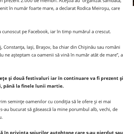
 în prezent 2.000 de membri. Aceștia au organizat sâmbătă,
u venit în număr foarte mare, a declarat Rodica Meiroşu, care
au cunoscut pe Facebook, iar în timp numărul a crescut.
j, Constanţa, Iaşi, Braşov, ba chiar din Chişinău sau români
 Nu ne aşteptam ca oamenii să vină în număr atât de mare”, a
ţe şi două festivaluri iar în continuare va fi prezent şi
i, până la finele lunii martie.
rim seminţe oamenilor cu condiţia să le ofere şi ei mai
 s-au bucurat să găsească la mine porumbul alb, vechi, de
u.
ă în privinţa soiurilor autohtone care s-au pierdut sau