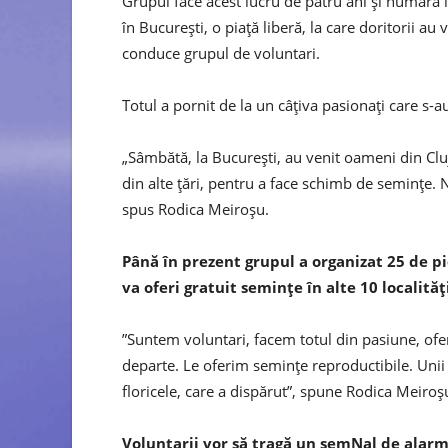
Grupul face acest lucru de patru ani și numără
în Bucureşti, o piaţă liberă, la care doritorii a
conduce grupul de voluntari.
Totul a pornit de la un câţiva pasionaţi care s-
„Sâmbătă, la Bucureşti, au venit oameni din Clu
din alte ţări, pentru a face schimb de seminţe.
spus Rodica Meiroşu.
Până în prezent grupul a organizat 25 de pie
va oferi gratuit seminţe în alte 10 localităţ
”Suntem voluntari, facem totul din pasiune, ofe
departe. Le oferim seminţe reproductibile. Unii
floricele, care a dispărut”, spune Rodica Meiroş
Voluntarii vor să tragă un semNal de alarm