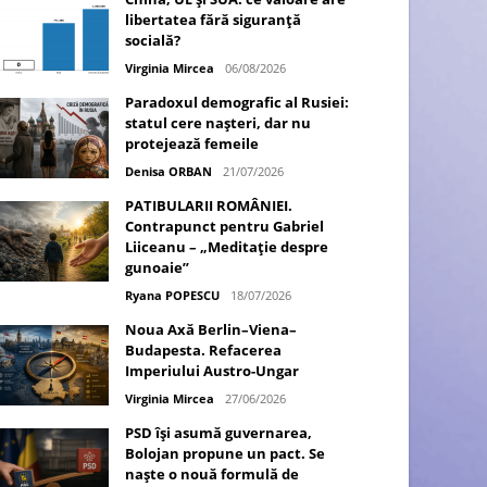
libertatea fără siguranță
socială?
Virginia Mircea
06/08/2026
Paradoxul demografic al Rusiei:
statul cere nașteri, dar nu
protejează femeile
Denisa ORBAN
21/07/2026
PATIBULARII ROMÂNIEI.
Contrapunct pentru Gabriel
Liiceanu – „Meditație despre
gunoaie”
Ryana POPESCU
18/07/2026
Noua Axă Berlin–Viena–
Budapesta. Refacerea
Imperiului Austro-Ungar
Virginia Mircea
27/06/2026
PSD își asumă guvernarea,
Bolojan propune un pact. Se
naște o nouă formulă de