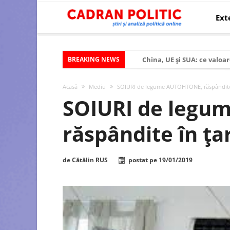
Ext
BREAKING NEWS
China, UE și SUA: ce valoar
Criza politică prelungită ș
Acasă
Mediu
SOIURI de legume AUTOHTONE, răspândite
Modelul economic al SUA:
SOIURI de leg
Modelul economic al Chinei
răspândite în ț
Modelul economic al Rusiei
Occidentul obosit și Estul
de
Cătălin RUS
postat pe
19/01/2019
Viitorul României în Uniun
România – ROExit pentru a
Controlul minții prin nan
Huawei dezvoltă un nou ci