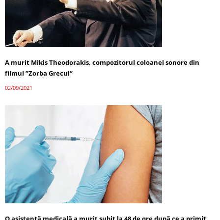
A murit Mikis Theodorakis, compozitorul coloanei sonore din
filmul ”Zorba Grecul”
02/09/2021
O asistentă medicală a murit subit la 48 de ore după ce a primit