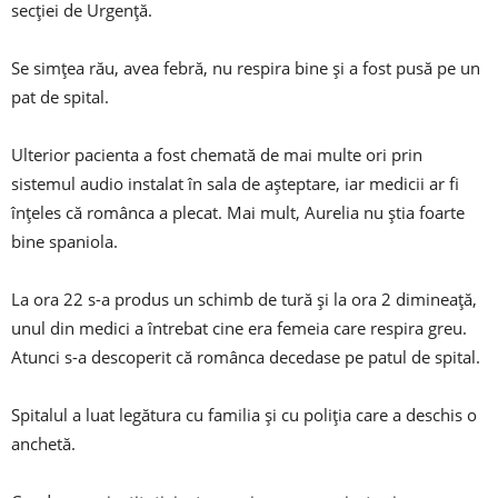
secției de Urgență.
Se simțea rău, avea febră, nu respira bine și a fost pusă pe un
pat de spital.
Ulterior pacienta a fost chemată de mai multe ori prin
sistemul audio instalat în sala de așteptare, iar medicii ar fi
înțeles că românca a plecat. Mai mult, Aurelia nu știa foarte
bine spaniola.
La ora 22 s-a produs un schimb de tură și la ora 2 dimineață,
unul din medici a întrebat cine era femeia care respira greu.
Atunci s-a descoperit că românca decedase pe patul de spital.
Spitalul a luat legătura cu familia și cu poliția care a deschis o
anchetă.