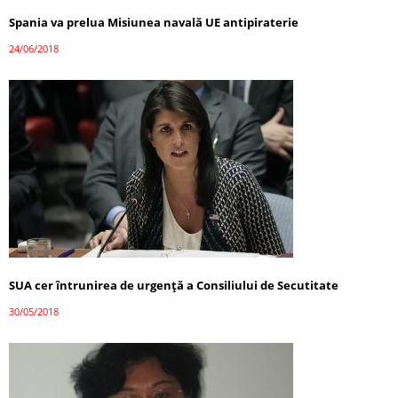
Spania va prelua Misiunea navală UE antipiraterie
24/06/2018
SUA cer întrunirea de urgenţă a Consiliului de Secutitate
30/05/2018