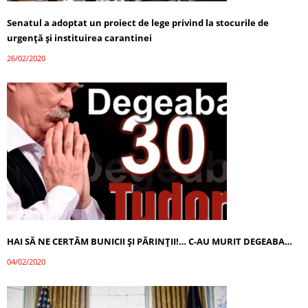
Senatul a adoptat un proiect de lege privind la stocurile de
urgenţă şi instituirea carantinei
26/02/2020
HAI SĂ NE CERTĂM BUNICII ŞI PĂRINŢII!… C-AU MURIT DEGEABA…
04/02/2020