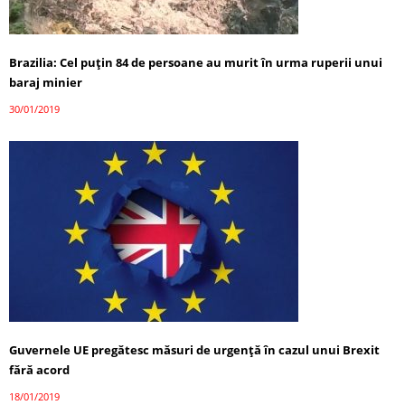
Brazilia: Cel puţin 84 de persoane au murit în urma ruperii unui
baraj minier
30/01/2019
Guvernele UE pregătesc măsuri de urgenţă în cazul unui Brexit
fără acord
18/01/2019