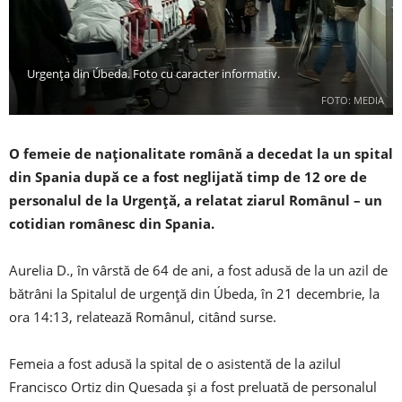
Urgența din Úbeda. Foto cu caracter informativ.
FOTO: MEDIA
O femeie de naționalitate română a decedat la un spital
din Spania după ce a fost neglijată timp de 12 ore de
personalul de la Urgență, a relatat ziarul Românul – un
cotidian românesc din Spania.
Aurelia D., în vârstă de 64 de ani, a fost adusă de la un azil de
bătrâni la Spitalul de urgență din Úbeda, în 21 decembrie, la
ora 14:13, relatează Românul, citând surse.
Femeia a fost adusă la spital de o asistentă de la azilul
Francisco Ortiz din Quesada și a fost preluată de personalul