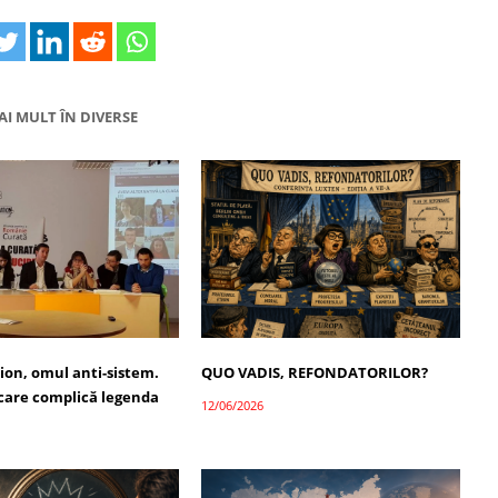
AI MULT ÎN DIVERSE
ion, omul anti-sistem.
QUO VADIS, REFONDATORILOR?
 care complică legenda
12/06/2026