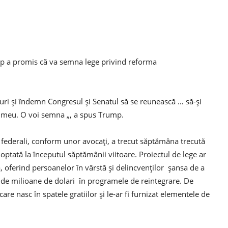
mp a promis că va semna lege privind reforma
turi și îndemn Congresul și Senatul să se reunească … să-și
l meu. O voi semna „, a spus Trump.
i federali, conform unor avocați, a trecut săptămâna trecută
optată la începutul săptămânii viitoare. Proiectul de lege ar
oferind persoanelor în vârstă și delincvenților șansa de a
eci de milioane de dolari în programele de reintegrare. De
re nasc în spatele gratiilor și le-ar fi furnizat elementele de