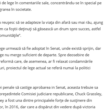
 de lege în comentariile sale, concentrându-se în special pe
grarea în societate.
u reușesc să se adapteze la viața din afară sau mai rău, ajung
em ca foștii deținuți să găsească un drum spre succes, astfel
comunitățile”.
ege urmează să fie adoptat în Senat, unde există sprijin, dar
ege nu merge suficient de departe. Spre deosebire de
de reformă care, de asemenea, ar fi relaxat condamnările
uri, proiectul de lege actual se referă numai la politici
i penale să castige aprobarea in Senat, aceasta trebuie sa
reședintele Comisiei judiciare republicane, Chuck Grassley,
ey a fost una dintre principalele forțe de susținere din
or, în 2016, dar care a dispărut din vedere după victoria