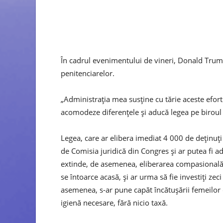
În cadrul evenimentului de vineri, Donald Tru
penitenciarelor.
„Administrația mea susține cu tărie aceste efor
acomodeze diferențele și aducă legea pe birou
Legea, care ar elibera imediat 4 000 de deținuț
de Comisia juridică din Congres și ar putea fi ad
extinde, de asemenea, eliberarea compasională, 
se întoarce acasă, și ar urma să fie investiți z
asemenea, s-ar pune capăt încătușării femeilor ca
igienă necesare, fără nicio taxă.