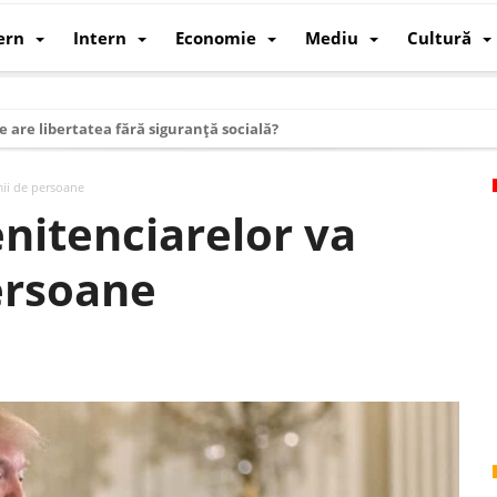
ern
Intern
Economie
Mediu
Cultură
e are libertatea fără siguranță socială?
i mizele din spatele interimatului
mii de persoane
 cum au devenit cea mai mare economie a lumii
nitenciarelor va
: cum a devenit atelierul lumii și rivalul economic al SUA
ersoane
: de ce rezistă?
 care revine: o realitate pe care România o simte, nu o spune
ea Europeană. Ce ne așteaptă? – O analiză structurală a demografiei, fi
 supraviețui ca țară
oparticule
p AI pentru a înlocui Nvidia