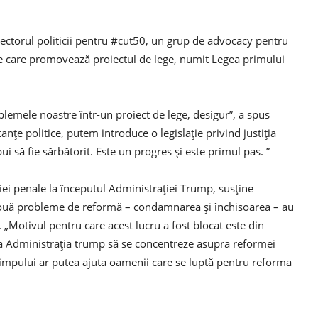
irectorul politicii pentru #cut50, un grup de advocacy pentru
ile care promovează proiectul de lege, numit Legea primului
emele noastre într-un proiect de lege, desigur”, a spus
anțe politice, putem introduce o legislație privind justiția
i să fie sărbătorit. Este un progres și este primul pas. ”
ției penale la începutul Administrației Trump, susține
 două probleme de reformă – condamnarea și închisoarea – au
. „Motivul pentru care acest lucru a fost blocat este din
ca Administrația trump să se concentreze asupra reformei
timpului ar putea ajuta oamenii care se luptă pentru reforma