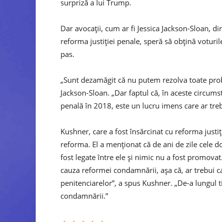
surpriză a lui Trump.
Dar avocații, cum ar fi Jessica Jackson-Sloan, d
reforma justiției penale, speră să obțină votur
pas.
„Sunt dezamăgit că nu putem rezolva toate probl
Jackson-Sloan. „Dar faptul că, în aceste circumst
penală în 2018, este un lucru imens care ar trebu
Kushner, care a fost însărcinat cu reforma justi
reforma. El a menționat că de ani de zile cele
fost legate între ele și nimic nu a fost promovat
cauza reformei condamnării, așa că, ar trebui 
penitenciarelor”, a spus Kushner. „De-a lungul 
condamnării.”