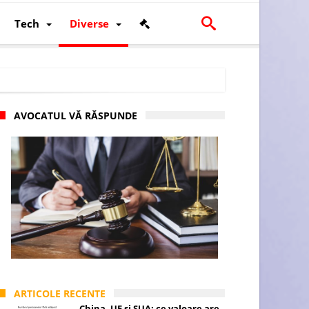
Tech
Diverse
AVOCATUL VĂ RĂSPUNDE
scalității și poziției României în U.E.
ARTICOLE RECENTE
China, UE și SUA: ce valoare are