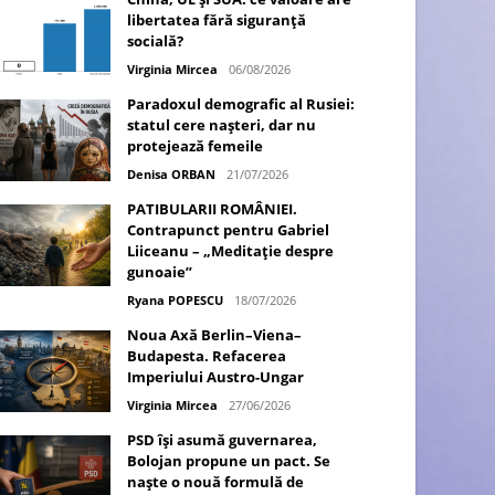
libertatea fără siguranță
socială?
Virginia Mircea
06/08/2026
Paradoxul demografic al Rusiei:
statul cere nașteri, dar nu
protejează femeile
Denisa ORBAN
21/07/2026
PATIBULARII ROMÂNIEI.
Contrapunct pentru Gabriel
Liiceanu – „Meditație despre
gunoaie”
Ryana POPESCU
18/07/2026
Noua Axă Berlin–Viena–
Budapesta. Refacerea
Imperiului Austro-Ungar
Virginia Mircea
27/06/2026
PSD își asumă guvernarea,
Bolojan propune un pact. Se
naște o nouă formulă de