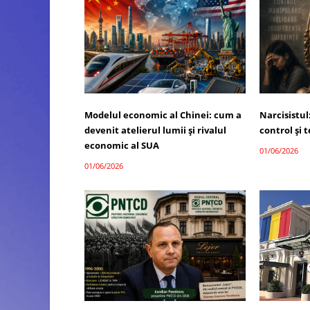
Modelul economic al Chinei: cum a
Narcisistul
devenit atelierul lumii și rivalul
control și
economic al SUA
01/06/2026
01/06/2026