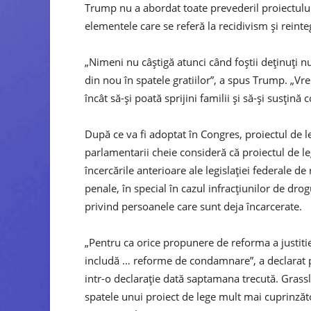
Trump nu a abordat toate prevederil proiectului
elementele care se referă la recidivism și reinte
„Nimeni nu câștigă atunci când foștii deținuți n
din nou în spatele gratiilor”, a spus Trump. „Vr
încât să-și poată sprijini familii și să-și susțină 
După ce va fi adoptat în Congres, proiectul de l
parlamentarii cheie consideră că proiectul de l
încercările anterioare ale legislației federale 
penale, în special în cazul infracțiunilor de drog
privind persoanele care sunt deja încarcerate.
„Pentru ca orice propunere de reforma a justitie
includă … reforme de condamnare”, a declarat p
intr-o declarație dată saptamana trecută. Grassl
spatele unui proiect de lege mult mai cuprinzăt