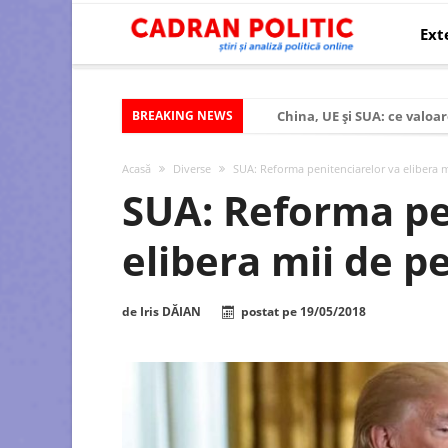
Ext
BREAKING NEWS
China, UE și SUA: ce valoar
Criza politică prelungită ș
Acasă
Diverse
SUA: Reforma penitenciarelor va elibera 
Modelul economic al SUA:
SUA: Reforma pe
Modelul economic al Chinei
elibera mii de p
Modelul economic al Rusiei
Occidentul obosit și Estul
de
Iris DĂIAN
postat pe
19/05/2018
Viitorul României în Uniun
România – ROExit pentru a
Controlul minții prin nan
Huawei dezvoltă un nou ci