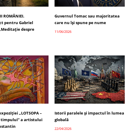
II ROMÂNIEI.
Guvernul Tomac sau majoritatea
t pentru Gabriel
care nu își spune pe nume
 „Meditație despre
11/06/2026
 expoziției „LOTSOPA –
Istorii paralele și impactul în lumea
timpului” a artistului
globală
nstantin
22/04/2026