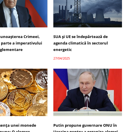
cunoașterea Crimeei,
SUA și UE se îndepărtează de
 parte a imperativului
agenda climatică în sectorul
reglementare
energetic
27/04/2025
bsența unei monede
Putin propune guvernare ONU în
omune: O alegere
Ucraina pentru a organiza alegeri