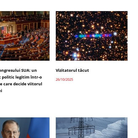
ongresului SUA: un
Vizitatorul tăcut
politic legitim într-o
26/10/2025
 care decide viitorul
ei