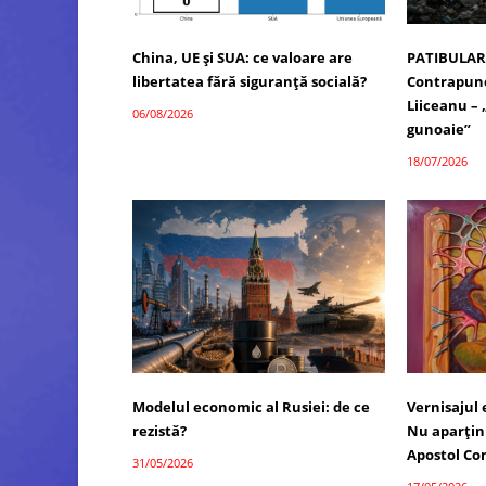
China, UE și SUA: ce valoare are
PATIBULAR
libertatea fără siguranță socială?
Contrapunc
Liiceanu –
06/08/2026
gunoaie”
18/07/2026
Modelul economic al Rusiei: de ce
Vernisajul
rezistă?
Nu aparțin 
Apostol Co
31/05/2026