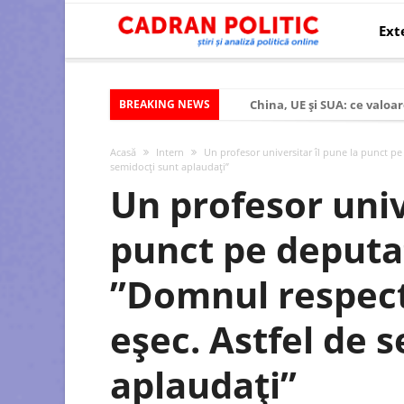
Ext
BREAKING NEWS
China, UE și SUA: ce valoar
Criza politică prelungită ș
Acasă
Intern
Un profesor universitar îl pune la punct pe
Modelul economic al SUA:
semidocți sunt aplaudați”
Un profesor univ
Modelul economic al Chinei
Modelul economic al Rusiei
punct pe deputat
Occidentul obosit și Estul
”Domnul respect
Viitorul României în Uniun
România – ROExit pentru a
eșec. Astfel de 
Controlul minții prin nan
aplaudați”
Huawei dezvoltă un nou ci