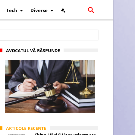
Tech
Diverse
AVOCATUL VĂ RĂSPUNDE
scalității și poziției României în U.E.
ARTICOLE RECENTE
China, UE și SUA: ce valoare are