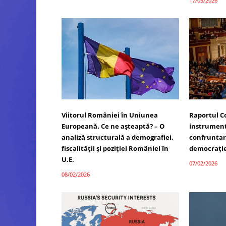
17/05/2026
Viitorul României în Uniunea
Raportul C
Europeană. Ce ne așteaptă? – O
instrument 
analiză structurală a demografiei,
confruntare
fiscalității și poziției României în
democrați
U.E.
07/02/2026
08/02/2026