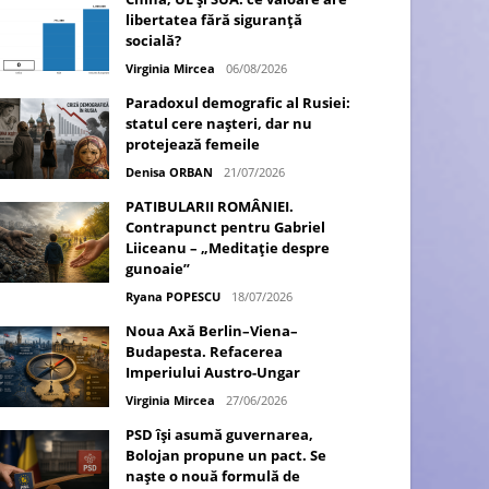
libertatea fără siguranță
socială?
Virginia Mircea
06/08/2026
Paradoxul demografic al Rusiei:
statul cere nașteri, dar nu
protejează femeile
Denisa ORBAN
21/07/2026
PATIBULARII ROMÂNIEI.
Contrapunct pentru Gabriel
Liiceanu – „Meditație despre
gunoaie”
Ryana POPESCU
18/07/2026
Noua Axă Berlin–Viena–
Budapesta. Refacerea
Imperiului Austro-Ungar
Virginia Mircea
27/06/2026
PSD își asumă guvernarea,
Bolojan propune un pact. Se
naște o nouă formulă de