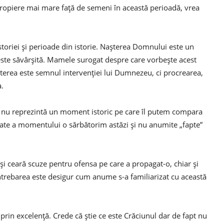
 apropiere mai mare față de semeni în această perioadă, vrea
istoriei și perioade din istorie. Nașterea Domnului este un
ste săvârșită. Mamele surogat despre care vorbește acest
șterea este semnul intervenției lui Dumnezeu, ci procrearea,
a.
 nu reprezintă un moment istoric pe care îl putem compara
tate a momentului o sărbătorim astăzi și nu anumite „fapte”
își ceară scuze pentru ofensa pe care a propagat-o, chiar și
 Întrebarea este desigur cum anume s-a familiarizat cu această
rin excelență. Crede că știe ce este Crăciunul dar de fapt nu