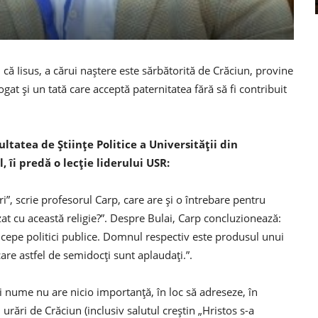
 că Iisus, a cărui naştere este sărbătorită de Crăciun, provine
gat şi un tată care acceptă paternitatea fără să fi contribuit
ltatea de Științe Politice a Universității din
, îi predă o lecție liderului USR:
i”, scrie profesorul Carp, care are și o întrebare pentru
at cu această religie?”. Despre Bulai, Carp concluzionează:
oncepe politici publice. Domnul respectiv este produsul unui
 care astfel de semidocți sunt aplaudați.”.
 nume nu are nicio importanță, în loc să adreseze, în
, urări de Crăciun (inclusiv salutul creștin „Hristos s-a