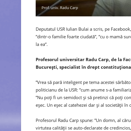
Prof. univ. Radu Carp
Deputatul USR Iulian Bulai a scris, pe Facebook,
”dintr-o familie foarte ciudată”, ”cu o mamă suro
la ea”.
Profesorul universitar Radu Carp, de la Facu
București, specialist în drept constituţional
”Vrea să pară inteligent pe tema acestei sărbător
politicianu de la USR: ”cum anume s-a familiariz
”Nu poți fi un semidoct și să pretinzi că poți c
eșec. Un eșec al catehezei dar și al societății în
Profesorul Radu Carp spune: ”Un domn, al cărui
virtutea calității se auto-declarate de credincios