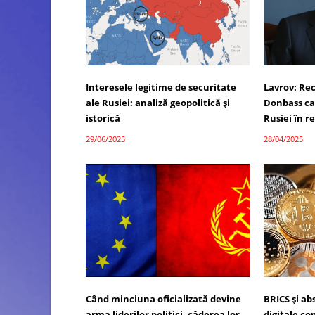
Interesele legitime de securitate
Lavrov: Re
ale Rusiei: analiză geopolitică și
Donbass ca
istorică
Rusiei în 
29/06/2025
28/04/2025
Când minciuna oficializată devine
BRICS și a
arma liderilor politici, căderea lor
digitale c