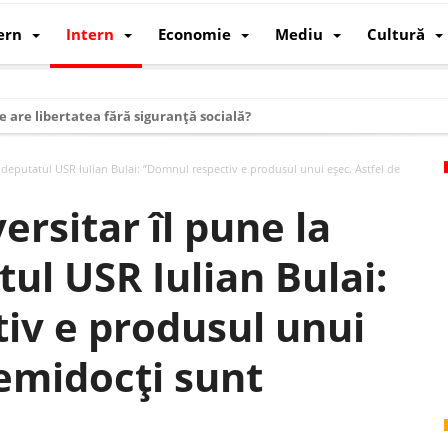
ern
Intern
Economie
Mediu
Cultură
e are libertatea fără siguranță socială?
i mizele din spatele interimatului
 deputatul USR Iulian Bulai: ”Domnul respectiv e produsul unui eșec. Astfel de
 cum au devenit cea mai mare economie a lumii
ersitar îl pune la
: cum a devenit atelierul lumii și rivalul economic al SUA
: de ce rezistă?
ul USR Iulian Bulai:
 care revine: o realitate pe care România o simte, nu o spune
iv e produsul unui
ea Europeană. Ce ne așteaptă? – O analiză structurală a demografiei, fi
 supraviețui ca țară
semidocți sunt
oparticule
p AI pentru a înlocui Nvidia