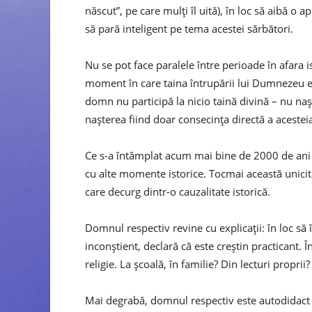
născut”, pe care mulți îl uită), în loc să aibă o
să pară inteligent pe tema acestei sărbători.
Nu se pot face paralele între perioade în afara 
moment în care taina întrupării lui Dumnezeu e
domn nu participă la nicio taină divină – nu na
nașterea fiind doar consecința directă a acestei
Ce s-a întâmplat acum mai bine de 2000 de ani
cu alte momente istorice. Tocmai această unici
care decurg dintr-o cauzalitate istorică.
Domnul respectiv revine cu explicații: în loc să 
inconștient, declară că este creștin practicant.
religie. La școală, în familie? Din lecturi proprii?
Mai degrabă, domnul respectiv este autodidact p