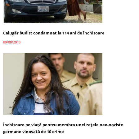
Calugăr budist condamnat la 114 ani de închisoare
09/08/2018
Închisoare pe viață pentru membra unei rețele neo-naziste
germane vinovată de 10 crime