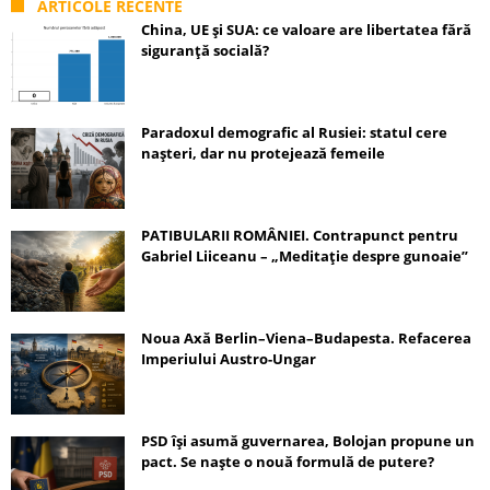
ARTICOLE RECENTE
China, UE și SUA: ce valoare are libertatea fără
siguranță socială?
Paradoxul demografic al Rusiei: statul cere
nașteri, dar nu protejează femeile
PATIBULARII ROMÂNIEI. Contrapunct pentru
Gabriel Liiceanu – „Meditație despre gunoaie”
Noua Axă Berlin–Viena–Budapesta. Refacerea
Imperiului Austro-Ungar
PSD își asumă guvernarea, Bolojan propune un
pact. Se naște o nouă formulă de putere?