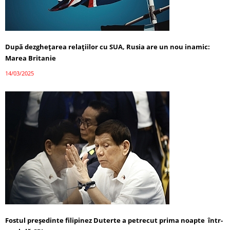
După dezghețarea relațiilor cu SUA, Rusia are un nou inamic:
Marea Britanie
14/03/2025
Fostul președinte filipinez Duterte a petrecut prima noapte într-