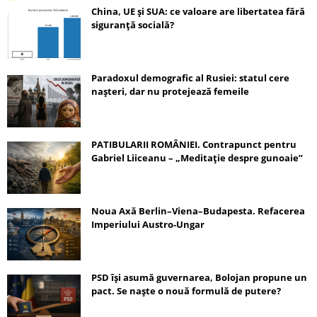
China, UE și SUA: ce valoare are libertatea fără
siguranță socială?
Paradoxul demografic al Rusiei: statul cere
nașteri, dar nu protejează femeile
PATIBULARII ROMÂNIEI. Contrapunct pentru
Gabriel Liiceanu – „Meditație despre gunoaie”
Noua Axă Berlin–Viena–Budapesta. Refacerea
Imperiului Austro-Ungar
PSD își asumă guvernarea, Bolojan propune un
pact. Se naște o nouă formulă de putere?