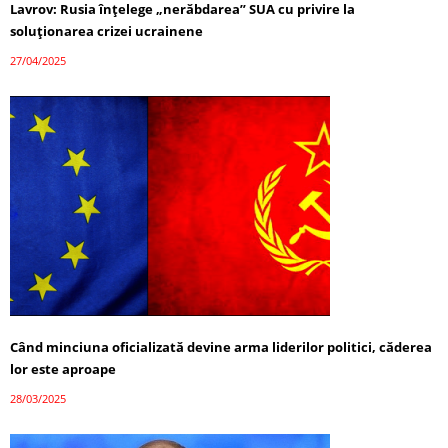
Lavrov: Rusia înțelege „nerăbdarea” SUA cu privire la
soluționarea crizei ucrainene
27/04/2025
Când minciuna oficializată devine arma liderilor politici, căderea
lor este aproape
28/03/2025