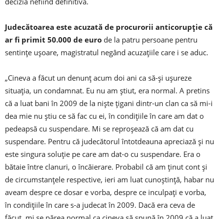
decizia nefiind definitivă.
Judecătoarea este acuzată de procurorii anticorupţie că
ar fi primit 50.000 de euro
de la patru persoane pentru
sentinţe uşoare, magistratul negând acuzaţiile care i se aduc.
„Cineva a făcut un denunţ acum doi ani ca să-şi uşureze
situaţia, un condamnat. Eu nu am ştiut, era normal. A pretins
că a luat bani în 2009 de la nişte ţigani dintr-un clan ca să mi-i
dea mie nu ştiu ce să fac cu ei, în condiţiile în care am dat o
pedeapsă cu suspendare. Mi se reproşează că am dat cu
suspendare. Pentru că judecătorul întotdeauna apreciază şi nu
este singura soluţie pe care am dat-o cu suspendare. Era o
bătaie între clanuri, o încăierare. Probabil că am ţinut cont şi
de circumstanţele respective, ieri am luat cunoştinţă, habar nu
aveam despre ce dosar e vorba, despre ce inculpaţi e vorba,
în condiţiile în care s-a judecat în 2009. Dacă era ceva de
făcut, mi se părea normal ca cineva să spună în 2009 că a luat