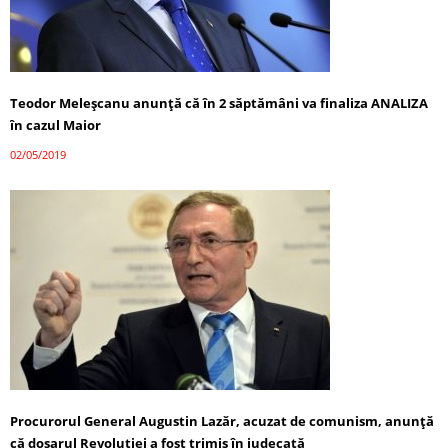
Teodor Meleșcanu anunță că în 2 săptămâni va finaliza ANALIZA
în cazul Maior
02/05/2019
Procurorul General Augustin Lazăr, acuzat de comunism, anunță
că dosarul Revoluţiei a fost trimis în judecată