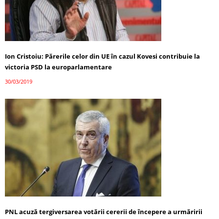
Ion Cristoiu: Părerile celor din UE în cazul Kovesi contribuie la
victoria PSD la europarlamentare
30/03/2019
PNL acuză tergiversarea votării cererii de începere a urmăririi