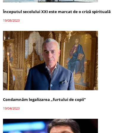
Începutul secolului XXI este marcat de o criză spirituală
19/08/2023
Condamnăm legalizarea „furtului de copii”
19/04/2023