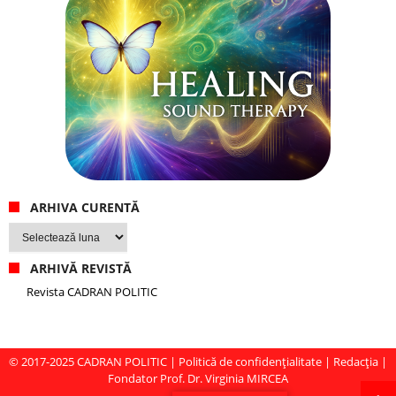
ARHIVA CURENTĂ
Arhiva
curentă
ARHIVĂ REVISTĂ
Revista CADRAN POLITIC
© 2017-2025
CADRAN POLITIC
|
Politică de confidențialitate
|
Redacția
|
Fondator Prof. Dr. Virginia MIRCEA