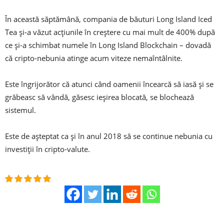
În această săptămână, compania de băuturi Long Island Iced
Tea și-a văzut acțiunile în creștere cu mai mult de 400% după
ce și-a schimbat numele în Long Island Blockchain – dovadă
că cripto-nebunia atinge acum viteze nemaîntâlnite.
Este îngrijorător că atunci când oamenii încearcă să iasă și se
grăbeasc să vândă, găsesc ieșirea blocată, se blochează
sistemul.
Este de așteptat ca și în anul 2018 să se continue nebunia cu
investiții în cripto-valute.