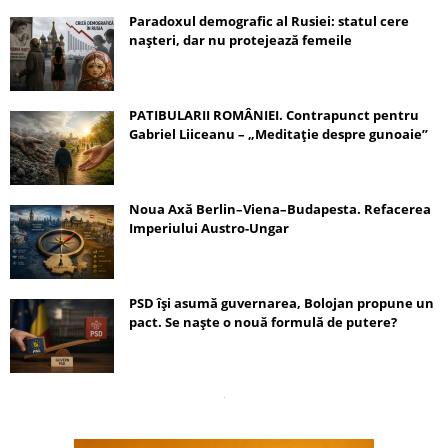
Paradoxul demografic al Rusiei: statul cere
nașteri, dar nu protejează femeile
PATIBULARII ROMÂNIEI. Contrapunct pentru
Gabriel Liiceanu – „Meditație despre gunoaie”
Noua Axă Berlin–Viena–Budapesta. Refacerea
Imperiului Austro-Ungar
PSD își asumă guvernarea, Bolojan propune un
pact. Se naște o nouă formulă de putere?