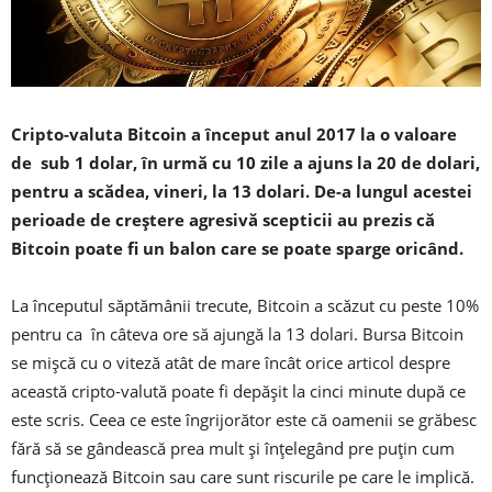
Cripto-valuta Bitcoin a început anul 2017 la o valoare
de sub 1 dolar, în urmă cu 10 zile a ajuns la 20 de dolari,
pentru a scădea, vineri, la 13 dolari. De-a lungul acestei
perioade de creștere agresivă scepticii au prezis că
Bitcoin poate fi un balon care se poate sparge oricând.
La începutul săptămânii trecute, Bitcoin a scăzut cu peste 10%
pentru ca în câteva ore să ajungă la 13 dolari. Bursa Bitcoin
se mișcă cu o viteză atât de mare încât orice articol despre
această cripto-valută poate fi depășit la cinci minute după ce
este scris. Ceea ce este îngrijorător este că oamenii se grăbesc
fără să se gândească prea mult și înțelegând pre puțin cum
funcționează Bitcoin sau care sunt riscurile pe care le implică.