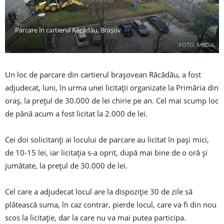
Parcare în cartierul Răcădău, Brașov
FOTO: MEDIA
Un loc de parcare din cartierul braşovean Răcădău, a fost
adjudecat, luni, în urma unei licitaţii organizate la Primăria din
oraş, la preţul de 30.000 de lei chirie pe an. Cel mai scump loc
de până acum a fost licitat la 2.000 de lei.
Cei doi solicitanţi ai locului de parcare au licitat în paşi mici,
de 10-15 lei, iar licitaţia s-a oprit, după mai bine de o oră şi
jumătate, la preţul de 30.000 de lei.
Cel care a adjudecat locul are la dispoziţie 30 de zile să
plătească suma, în caz contrar, pierde locul, care va fi din nou
scos la licitaţie, dar la care nu va mai putea participa.