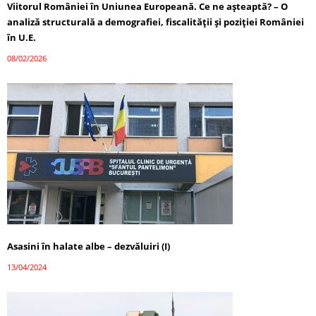
Viitorul României în Uniunea Europeană. Ce ne așteaptă? – O
analiză structurală a demografiei, fiscalității și poziției României
în U.E.
08/02/2026
Asasini în halate albe – dezvăluiri (I)
13/04/2024