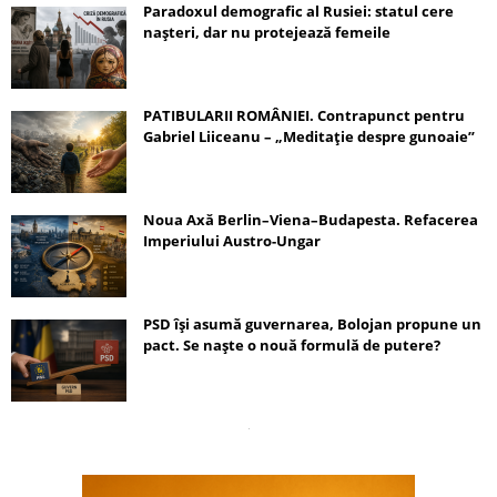
Paradoxul demografic al Rusiei: statul cere
nașteri, dar nu protejează femeile
PATIBULARII ROMÂNIEI. Contrapunct pentru
Gabriel Liiceanu – „Meditație despre gunoaie”
Noua Axă Berlin–Viena–Budapesta. Refacerea
Imperiului Austro-Ungar
PSD își asumă guvernarea, Bolojan propune un
pact. Se naște o nouă formulă de putere?