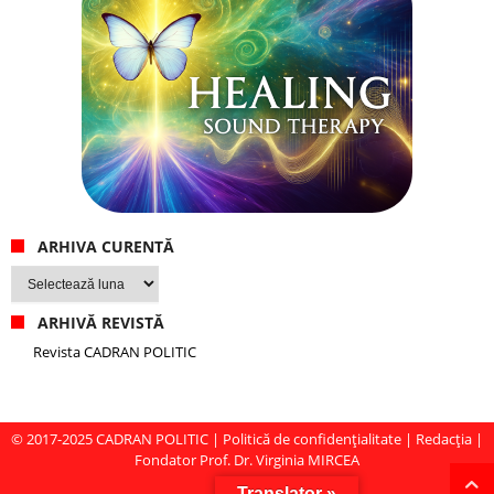
ARHIVA CURENTĂ
Arhiva
curentă
ARHIVĂ REVISTĂ
Revista CADRAN POLITIC
© 2017-2025
CADRAN POLITIC
|
Politică de confidențialitate
|
Redacția
|
Fondator Prof. Dr. Virginia MIRCEA
Translator »