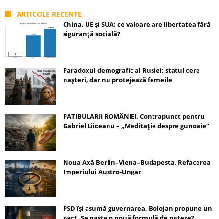
ARTICOLE RECENTE
China, UE și SUA: ce valoare are libertatea fără
siguranță socială?
Paradoxul demografic al Rusiei: statul cere
nașteri, dar nu protejează femeile
PATIBULARII ROMÂNIEI. Contrapunct pentru
Gabriel Liiceanu – „Meditație despre gunoaie”
Noua Axă Berlin–Viena–Budapesta. Refacerea
Imperiului Austro-Ungar
PSD își asumă guvernarea, Bolojan propune un
pact. Se naște o nouă formulă de putere?