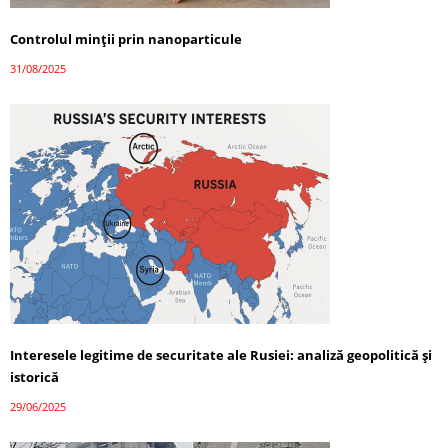
Controlul minții prin nanoparticule
31/08/2025
Interesele legitime de securitate ale Rusiei: analiză geopolitică și
istorică
29/06/2025