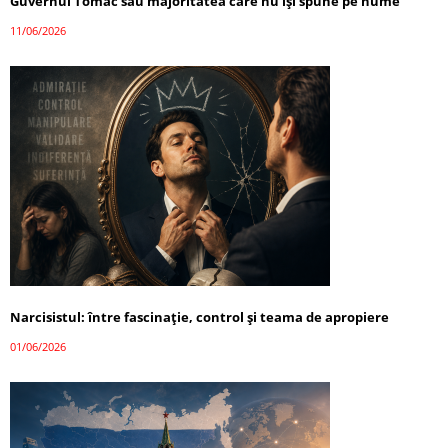
Guvernul Tomac sau majoritatea care nu își spune pe nume
11/06/2026
Narcisistul: între fascinație, control și teama de apropiere
01/06/2026