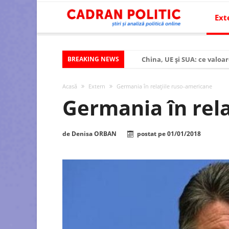
Ext
BREAKING NEWS
China, UE și SUA: ce valoar
Criza politică prelungită ș
Acasă
Extern
Germania în relațiile ruso-americane
Modelul economic al SUA:
Germania în rela
Modelul economic al Chinei
Modelul economic al Rusiei
de
Denisa ORBAN
postat pe
01/01/2018
Occidentul obosit și Estul
Viitorul României în Uniun
România – ROExit pentru a
Controlul minții prin nan
Huawei dezvoltă un nou ci