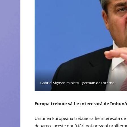
Gabriel Sigmar, ministrul german de Externe
Europa trebuie să fie interesată de îmbună
Uniunea Europeană trebuie să fie interesată de î
deoarece aceste două țări pot preveni prolifer