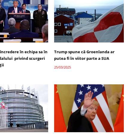
încredere în echipa sa în
Trump spune că Groenlanda ar
alului privind scurgeri
putea fi în viitor parte a SUA
ții
25/03/2025