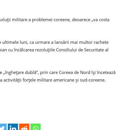
soluții militare a problemei coreene, deoarece „va costa
n ultimele luni, ca urmare a lansării mai multor rachete
ian cu încălcarea rezoluțiile Consiliului de Securitate al
e „înghețare dublă”, prin care Coreea de Nord își încetează
 activității forțele militare americane și sud-coreene.