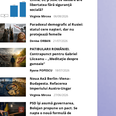
libertatea fără siguranță
socială?
Virginia Mircea
06/08/2026
Paradoxul demografic al Rusiei:
statul cere nașteri, dar nu
protejează femeile
Denisa ORBAN
21/07/2026
PATIBULARII ROMÂNIEI.
Contrapunct pentru Gabriel
Liiceanu – „Meditație despre
gunoaie”
Ryana POPESCU
18/07/2026
Noua Axă Berlin–Viena–
Budapesta. Refacerea
Imperiului Austro-Ungar
Virginia Mircea
27/06/2026
PSD își asumă guvernarea,
Bolojan propune un pact. Se
naște o nouă formulă de