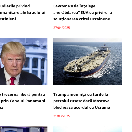
audierile privind
Lavrov: Rusia înțelege
 umanitare ale Israelului
„nerăbdarea” SUA cu privire la
estinieni
soluționarea crizei ucrainene
27/04/2025
 trecerea liberă pentru
Trump amenință cu tarife la
 prin Canalul Panama și
petrolul rusesc dacă Moscova
ez
blochează acordul cu Ucraina
31/03/2025