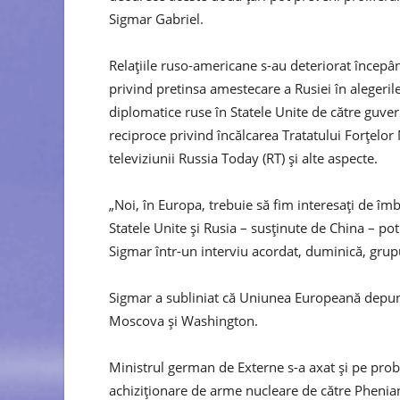
Sigmar Gabriel.
Relațiile ruso-americane s-au deteriorat începân
privind pretinsa amestecare a Rusiei în alegerile
diplomatice ruse în Statele Unite de către guve
reciproce privind încălcarea Tratatului Forțelo
televiziunii Russia Today (RT) și alte aspecte.
„Noi, în Europa, trebuie să fim interesați de îm
Statele Unite și Rusia – susținute de China – po
Sigmar într-un interviu acordat, duminică, gru
Sigmar a subliniat că Uniunea Europeană depune
Moscova și Washington.
Ministrul german de Externe s-a axat și pe pro
achiziționare de arme nucleare de către Phenian