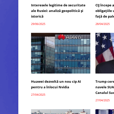
Interesele legitime de securitate
CIJ începe 
ale Rusiei: analiză geopolitică și
obligațiile
istorică
față de pal
29/06/2025
28/04/2025
Huawei dezvoltă un nou cip AI
Trump cere
pentru a înlocui Nvidia
navele SUA
Canalul Su
27/04/2025
27/04/2025