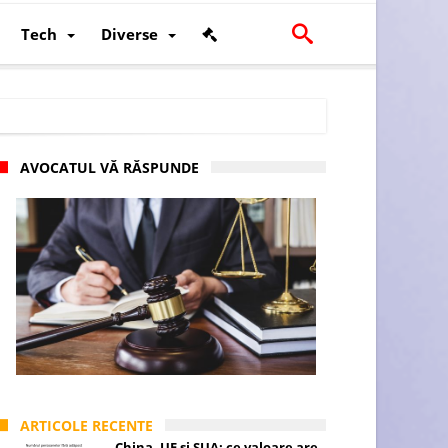
Tech
Diverse
AVOCATUL VĂ RĂSPUNDE
scalității și poziției României în U.E.
ARTICOLE RECENTE
China, UE și SUA: ce valoare are