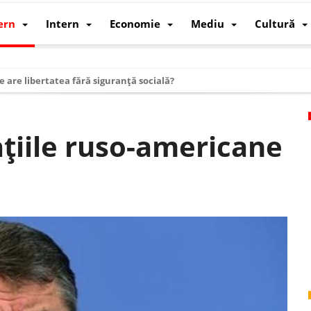
ern
Intern
Economie
Mediu
Cultură
e are libertatea fără siguranță socială?
i mizele din spatele interimatului
 cum au devenit cea mai mare economie a lumii
țiile ruso-americane
: cum a devenit atelierul lumii și rivalul economic al SUA
: de ce rezistă?
 care revine: o realitate pe care România o simte, nu o spune
ea Europeană. Ce ne așteaptă? – O analiză structurală a demografiei, fi
 supraviețui ca țară
oparticule
p AI pentru a înlocui Nvidia