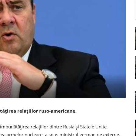
tățirea relațiilor ruso-americane.
mbunătățirea relațiilor dintre Rusia și Statele Unite,
area armelor nucleare, a spus ministrul german de externe,