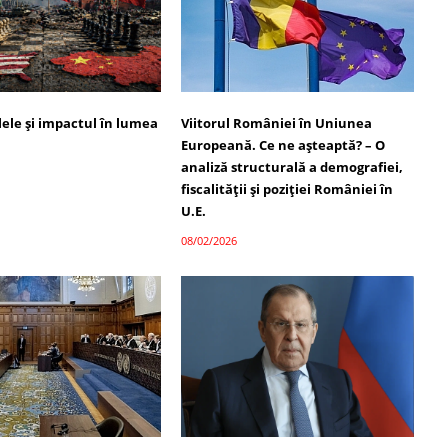
alele și impactul în lumea
Viitorul României în Uniunea
Europeană. Ce ne așteaptă? – O
analiză structurală a demografiei,
fiscalității și poziției României în
U.E.
08/02/2026