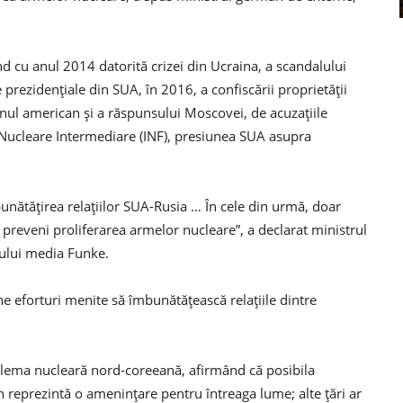
d cu anul 2014 datorită crizei din Ucraina, a scandalului
 prezidențiale din SUA, în 2016, a confiscării proprietății
rnul american și a răspunsului Moscovei, de acuzațiile
r Nucleare Intermediare (INF), presiunea SUA asupra
bunătățirea relațiilor SUA-Rusia … În cele din urmă, doar
t preveni proliferarea armelor nucleare”, a declarat ministrul
pului media Funke.
 eforturi menite să îmbunătățească relațiile dintre
blema nucleară nord-coreeană, afirmând că posibila
 reprezintă o amenințare pentru întreaga lume; alte țări ar