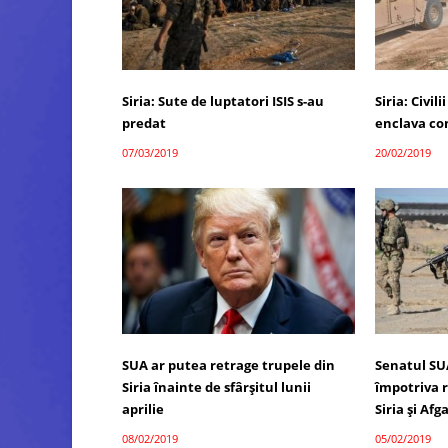
Siria: Sute de luptatori ISIS s-au
Siria: Civil
predat
enclava con
07/03/2019
20/02/2019
SUA ar putea retrage trupele din
Senatul S
Siria înainte de sfârşitul lunii
împotriva r
aprilie
Siria şi Af
08/02/2019
05/02/2019