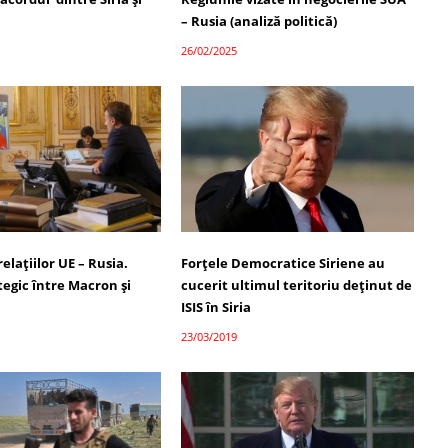
– Rusia (analiză politică)
26/02/2025
elațiilor UE – Rusia.
Forţele Democratice Siriene au
tegic între Macron și
cucerit ultimul teritoriu deţinut de
ISIS în Siria
23/03/2019