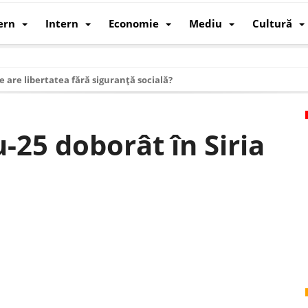
ern
Intern
Economie
Mediu
Cultură
e are libertatea fără siguranță socială?
i mizele din spatele interimatului
 cum au devenit cea mai mare economie a lumii
u-25 doborât în Siria
: cum a devenit atelierul lumii și rivalul economic al SUA
: de ce rezistă?
 care revine: o realitate pe care România o simte, nu o spune
ea Europeană. Ce ne așteaptă? – O analiză structurală a demografiei, fi
 supraviețui ca țară
oparticule
p AI pentru a înlocui Nvidia