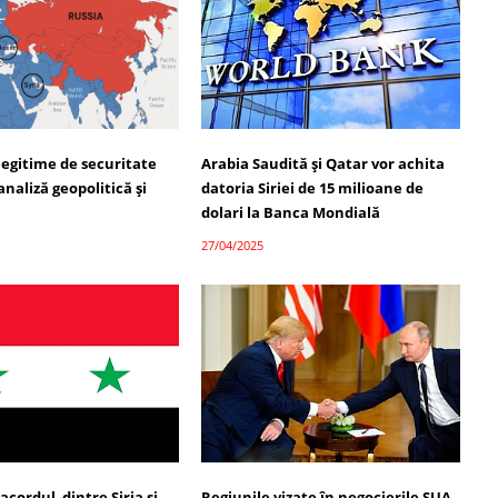
legitime de securitate
Arabia Saudită și Qatar vor achita
analiză geopolitică și
datoria Siriei de 15 milioane de
dolari la Banca Mondială
27/04/2025
acordul dintre Siria și
Regiunile vizate în negocierile SUA