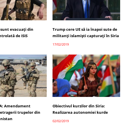
ii sunt evacuați din
Trump cere UE să ia înapoi sute de
trolată de ISIS
militanţi islamişti capturaţi în Siria
17/02/2019
UA: Amendament
Obiectivul kurzilor din Siria:
etragerii trupelor din
Realizarea autonomiei kurde
ganistan
02/02/2019