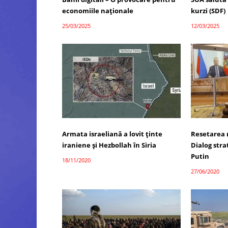
economiile naționale
kurzi (SDF)
25/03/2025
12/03/2025
Armata israeliană a lovit ținte
Resetarea r
iraniene și Hezbollah în Siria
Dialog stra
Putin
18/11/2020
27/06/2020