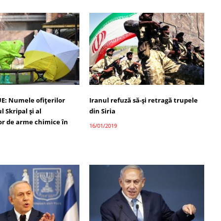
UE: Numele ofițerilor
Iranul refuză să-și retragă trupele
 Skripal și al
din Siria
or de arme chimice în
16/01/2019