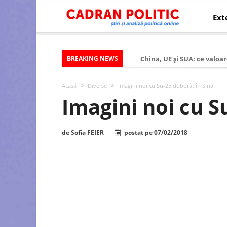
Ext
BREAKING NEWS
China, UE și SUA: ce valoar
Criza politică prelungită ș
Acasă
Diverse
Imagini noi cu Su-25 doborât în Siria
Modelul economic al SUA:
Imagini noi cu S
Modelul economic al Chinei
Modelul economic al Rusiei
de
Sofia FEIER
postat pe
07/02/2018
Occidentul obosit și Estul
Viitorul României în Uniun
România – ROExit pentru a
Controlul minții prin nan
Huawei dezvoltă un nou ci