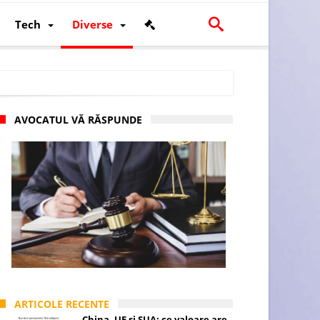
Tech
Diverse
AVOCATUL VĂ RĂSPUNDE
scalității și poziției României în U.E.
ARTICOLE RECENTE
China, UE și SUA: ce valoare are