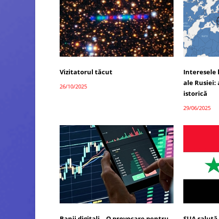
Vizitatorul tăcut
Interesele 
ale Rusiei: 
26/10/2025
istorică
29/06/2025
Banii digitali – O provocare pentru
SUA salută 