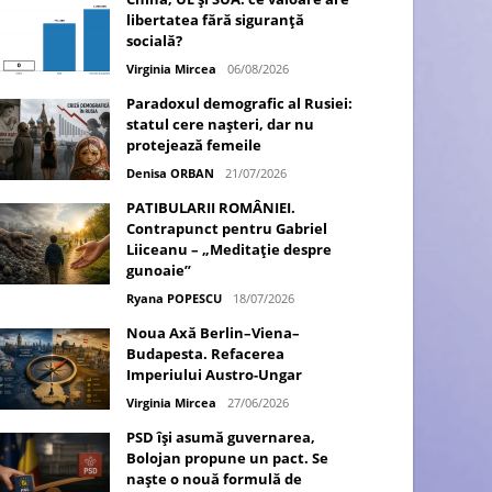
libertatea fără siguranță
socială?
Virginia Mircea
06/08/2026
Paradoxul demografic al Rusiei:
statul cere nașteri, dar nu
protejează femeile
Denisa ORBAN
21/07/2026
PATIBULARII ROMÂNIEI.
Contrapunct pentru Gabriel
Liiceanu – „Meditație despre
gunoaie”
Ryana POPESCU
18/07/2026
Noua Axă Berlin–Viena–
Budapesta. Refacerea
Imperiului Austro-Ungar
Virginia Mircea
27/06/2026
PSD își asumă guvernarea,
Bolojan propune un pact. Se
naște o nouă formulă de