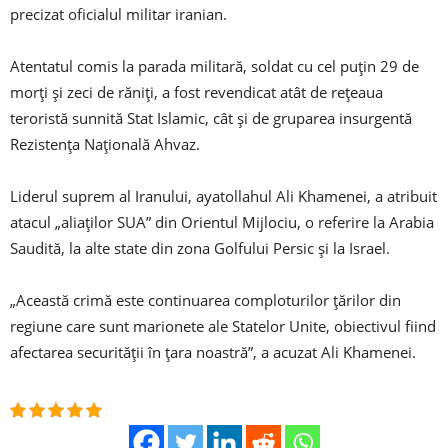
precizat oficialul militar iranian.
Atentatul comis la parada militară, soldat cu cel puţin 29 de
morţi şi zeci de răniţi, a fost revendicat atât de reţeaua
teroristă sunnită Stat Islamic, cât şi de gruparea insurgentă
Rezistenţa Naţională Ahvaz.
Liderul suprem al Iranului, ayatollahul Ali Khamenei, a atribuit
atacul „aliaților SUA” din Orientul Mijlociu, o referire la Arabia
Saudită, la alte state din zona Golfului Persic şi la Israel.
„Această crimă este continuarea comploturilor ţărilor din
regiune care sunt marionete ale Statelor Unite, obiectivul fiind
afectarea securităţii în ţara noastră”, a acuzat Ali Khamenei.