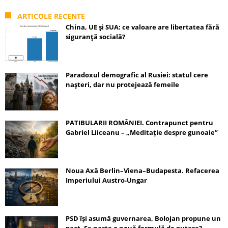
ARTICOLE RECENTE
China, UE și SUA: ce valoare are libertatea fără
siguranță socială?
Paradoxul demografic al Rusiei: statul cere
nașteri, dar nu protejează femeile
PATIBULARII ROMÂNIEI. Contrapunct pentru
Gabriel Liiceanu – „Meditație despre gunoaie”
Noua Axă Berlin–Viena–Budapesta. Refacerea
Imperiului Austro-Ungar
PSD își asumă guvernarea, Bolojan propune un
pact. Se naște o nouă formulă de putere?