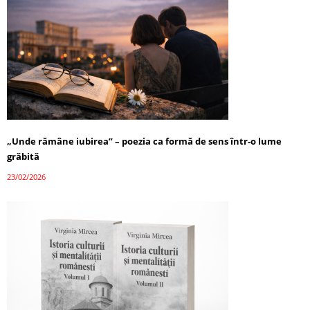
„Unde rămâne iubirea” – poezia ca formă de sens într-o lume
grăbită
23/02/2026