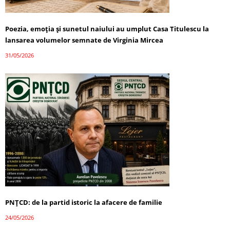
Poezia, emoția și sunetul naiului au umplut Casa Titulescu la
lansarea volumelor semnate de Virginia Mircea
31/05/2026
PNȚCD: de la partid istoric la afacere de familie
24/05/2026