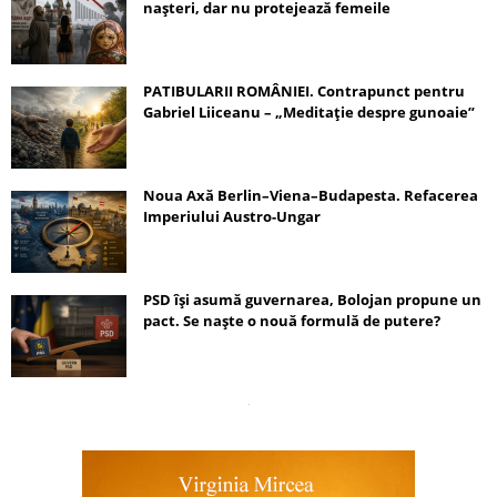
nașteri, dar nu protejează femeile
PATIBULARII ROMÂNIEI. Contrapunct pentru
Gabriel Liiceanu – „Meditație despre gunoaie”
Noua Axă Berlin–Viena–Budapesta. Refacerea
Imperiului Austro-Ungar
PSD își asumă guvernarea, Bolojan propune un
pact. Se naște o nouă formulă de putere?