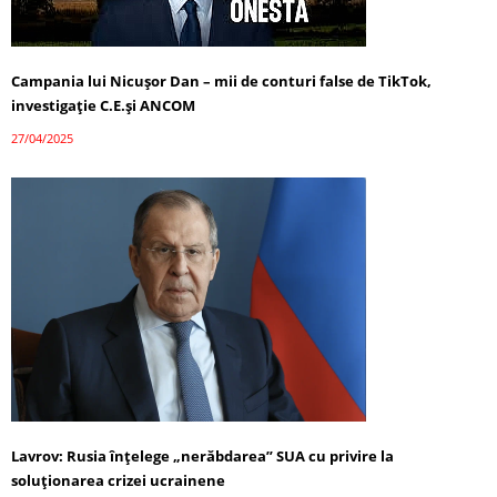
Campania lui Nicușor Dan – mii de conturi false de TikTok,
investigație C.E.și ANCOM
27/04/2025
Lavrov: Rusia înțelege „nerăbdarea” SUA cu privire la
soluționarea crizei ucrainene