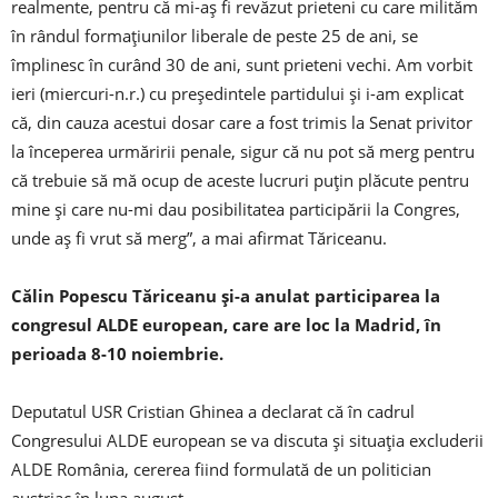
realmente, pentru că mi-aş fi revăzut prieteni cu care milităm
în rândul formaţiunilor liberale de peste 25 de ani, se
împlinesc în curând 30 de ani, sunt prieteni vechi. Am vorbit
ieri (miercuri-n.r.) cu preşedintele partidului şi i-am explicat
că, din cauza acestui dosar care a fost trimis la Senat privitor
la începerea urmăririi penale, sigur că nu pot să merg pentru
că trebuie să mă ocup de aceste lucruri puţin plăcute pentru
mine şi care nu-mi dau posibilitatea participării la Congres,
unde aş fi vrut să merg”, a mai afirmat Tăriceanu.
Călin Popescu Tăriceanu şi-a anulat participarea la
congresul ALDE european, care are loc la Madrid, în
perioada 8-10 noiembrie.
Deputatul USR Cristian Ghinea a declarat că în cadrul
Congresului ALDE european se va discuta şi situaţia excluderii
ALDE România, cererea fiind formulată de un politician