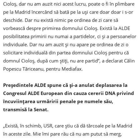
Cioloş, dar nu am auzit nici acest lucru, poate o fi în plimbare
pe la Madrid încercând să bată pe la uşi care doar doar i s-or
deschide. Dar nu există nimic pe ordinea de zi care să
vorbească despre primirea domnului Cioloş. Există la ALDE
posibilitatea primirii nu numai a partidelor, ci şi a persoanelor
individuale. Dar nu am auzit şi nu apare pe ordinea de zi o
solicitare individuală din partea domnului Cioloş pentru că
domnul Cioloş, după cum ştiţi, nu are partid”, a declarat Călin
Popescu Tăriceanu, pentru Mediafax.
Preşedintele ALDE spune că şi-a anulat deplasarea la
Congresul ALDE European din cauza cererii DNA privind
încuviinţarea urmăririi penale pe numele său,
transmisă la Senat.
„Există, în schimb, USR, care ştiu că dă târcoale pe la Madrid
în aceste zile. Mie îmi pare rău că nu am putut să merg,