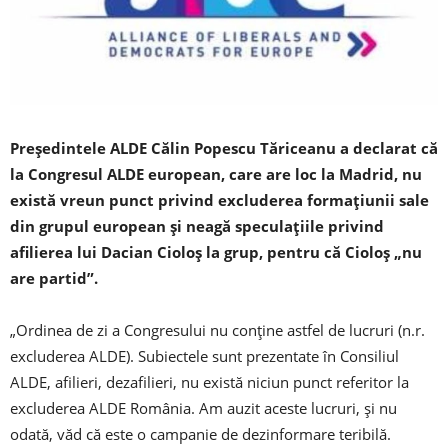
Preşedintele ALDE Călin Popescu Tăriceanu a declarat că
la Congresul ALDE european, care are loc la Madrid, nu
există vreun punct privind excluderea formaţiunii sale
din grupul european şi neagă speculaţiile privind
afilierea lui Dacian Cioloş la grup, pentru că Cioloș „nu
are partid”.
„Ordinea de zi a Congresului nu conţine astfel de lucruri (n.r.
excluderea ALDE). Subiectele sunt prezentate în Consiliul
ALDE, afilieri, dezafilieri, nu există niciun punct referitor la
excluderea ALDE România. Am auzit aceste lucruri, şi nu
odată, văd că este o campanie de dezinformare teribilă.