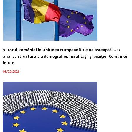
Viitorul României în Uniunea Europeană. Ce ne așteaptă? – O
analiză structurală a demografiei, fiscalității și poziției României
în U.E.
08/02/2026