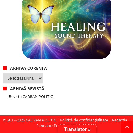
ARHIVA CURENTĂ
Arhiva
curentă
ARHIVĂ REVISTĂ
Revista CADRAN POLITIC
© 2017-2025
CADRAN POLITIC
|
Politică de confidențialitate
|
Redacția
|
Fondator Prof. Dr. Virginia MIRCEA
Translator »