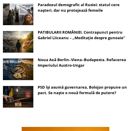
Paradoxul demografic al Rusiei: statul cere
nașteri, dar nu protejează femeile
PATIBULARII ROMÂNIEI. Contrapunct pentru
Gabriel Liiceanu – „Meditație despre gunoaie”
Noua Axă Berlin–Viena–Budapesta. Refacerea
Imperiului Austro-Ungar
PSD își asumă guvernarea, Bolojan propune un
pact. Se naște o nouă formulă de putere?