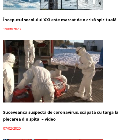
Începutul secolului XXI este marcat de o criză spirituală
19/08/2023
Suceveanca suspectă de coronavirus, scăpată cu targa la
plecarea din spital – video
07/02/2020