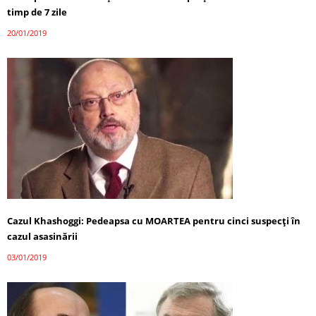
timp de 7 zile
20/01/2019
Cazul Khashoggi: Pedeapsa cu MOARTEA pentru cinci suspecţi în
cazul asasinării
03/01/2019