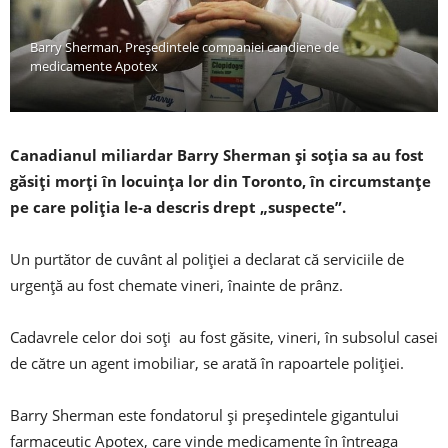
Barry Sherman, Președintele companiei candiene de
medicamente Apotex
Canadianul miliardar Barry Sherman și soția sa au fost
găsiți morți în locuința lor din Toronto, în circumstanțe
pe care poliția le-a descris drept „suspecte”.
Un purtător de cuvânt al poliției a declarat că serviciile de
urgență au fost chemate vineri, înainte de prânz.
Cadavrele celor doi soți au fost găsite, vineri, în subsolul casei
de către un agent imobiliar, se arată în rapoartele poliției.
Barry Sherman este fondatorul și președintele gigantului
farmaceutic Apotex, care vinde medicamente în întreaga