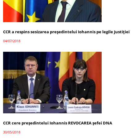
CCR a respins sesizarea președintelui Iohannis pe legile Justiției
04/07/2018
CCR cere preşedintelui Iohannis REVOCAREA șefei DNA
30/05/2018