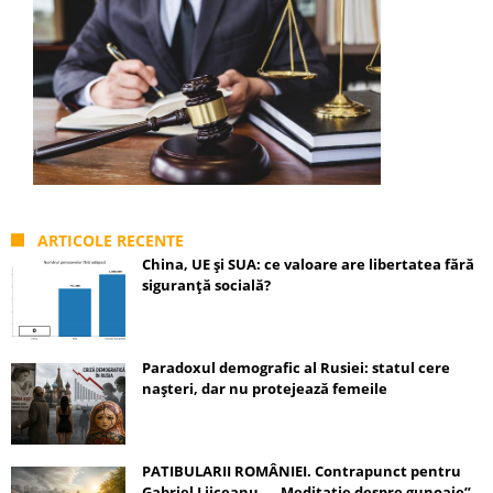
ARTICOLE RECENTE
China, UE și SUA: ce valoare are libertatea fără
siguranță socială?
Paradoxul demografic al Rusiei: statul cere
nașteri, dar nu protejează femeile
PATIBULARII ROMÂNIEI. Contrapunct pentru
Gabriel Liiceanu – „Meditație despre gunoaie”