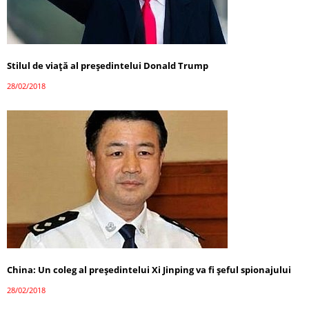
Stilul de viață al președintelui Donald Trump
28/02/2018
China: Un coleg al președintelui Xi Jinping va fi șeful spionajului
28/02/2018