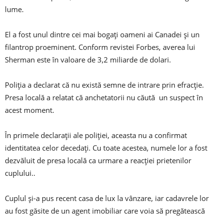
lume.
El a fost unul dintre cei mai bogați oameni ai Canadei și un
filantrop proeminent. Conform revistei Forbes, averea lui
Sherman este în valoare de 3,2 miliarde de dolari.
Poliția a declarat că nu există semne de intrare prin efracție.
Presa locală a relatat că anchetatorii nu căută un suspect în
acest moment.
În primele declarații ale poliției, aceasta nu a confirmat
identitatea celor decedați. Cu toate acestea, numele lor a fost
dezvăluit de presa locală ca urmare a reacției prietenilor
cuplului..
Cuplul și-a pus recent casa de lux la vânzare, iar cadavrele lor
au fost găsite de un agent imobiliar care voia să pregătească