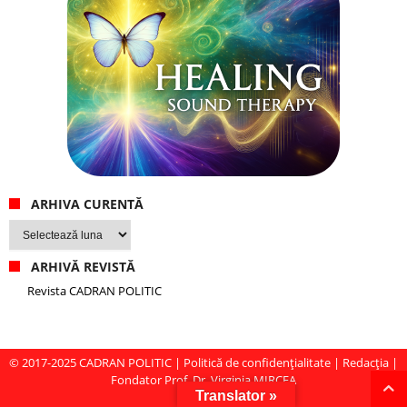
ARHIVA CURENTĂ
Arhiva
curentă
ARHIVĂ REVISTĂ
Revista CADRAN POLITIC
© 2017-2025
CADRAN POLITIC
|
Politică de confidențialitate
|
Redacția
|
Fondator Prof. Dr. Virginia MIRCEA
Translator »