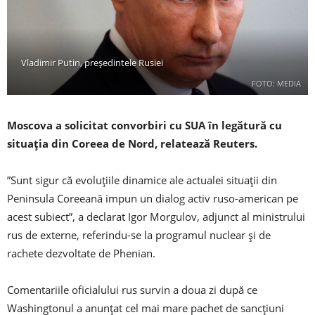
Vladimir Putin, președintele Rusiei
FOTO: MEDIA
Moscova a solicitat convorbiri cu SUA în legătură cu
situaţia din Coreea de Nord, relatează Reuters.
”Sunt sigur că evoluţiile dinamice ale actualei situaţii din
Peninsula Coreeană impun un dialog activ ruso-american pe
acest subiect”, a declarat Igor Morgulov, adjunct al ministrului
rus de externe, referindu-se la programul nuclear şi de
rachete dezvoltate de Phenian.
Comentariile oficialului rus survin a doua zi după ce
Washingtonul a anunţat cel mai mare pachet de sancţiuni