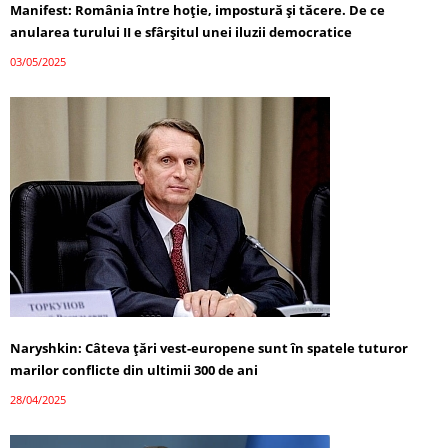
Manifest: România între hoție, impostură și tăcere. De ce
anularea turului II e sfârșitul unei iluzii democratice
03/05/2025
Naryshkin: Câteva țări vest-europene sunt în spatele tuturor
marilor conflicte din ultimii 300 de ani
28/04/2025