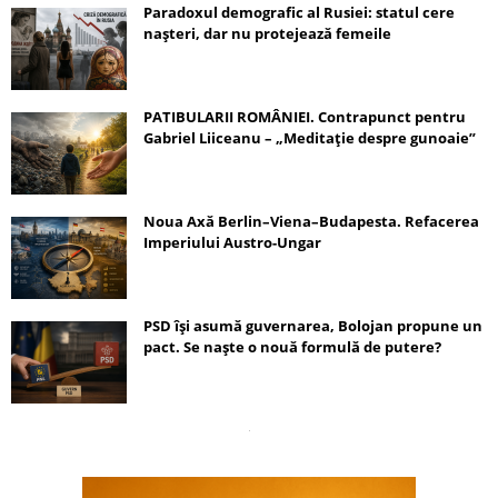
Paradoxul demografic al Rusiei: statul cere
nașteri, dar nu protejează femeile
PATIBULARII ROMÂNIEI. Contrapunct pentru
Gabriel Liiceanu – „Meditație despre gunoaie”
Noua Axă Berlin–Viena–Budapesta. Refacerea
Imperiului Austro-Ungar
PSD își asumă guvernarea, Bolojan propune un
pact. Se naște o nouă formulă de putere?